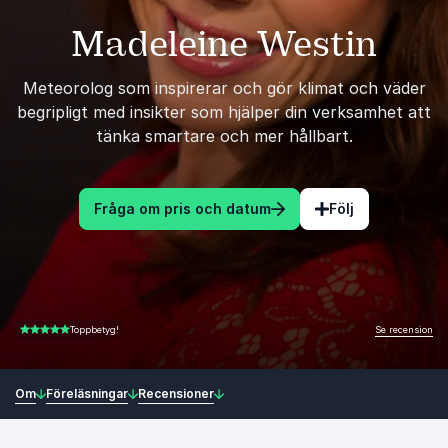
Madeleine Westin
Meteorolog som inspirerar och gör klimat och väder
begripligt med insikter som hjälper din verksamhet att
tänka smartare och mer hållbart.
Fråga om pris och datum
Följ
Se recension
Toppbetyg!
4.75 av 5
Om
Föreläsningar
Recensioner