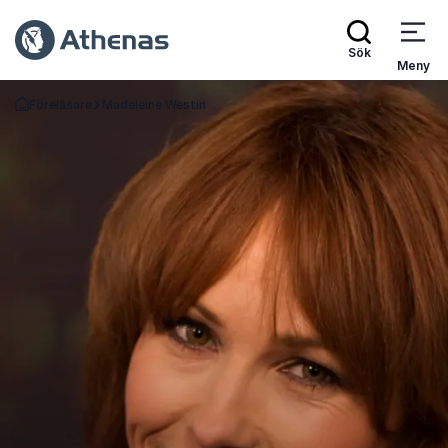
Sök
Meny
Föreläsare
Madeleine Westin
Gå tillbaka till startsidan