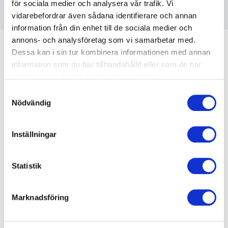
för sociala medier och analysera vår trafik. Vi
vidarebefordrar även sådana identifierare och annan
information från din enhet till de sociala medier och
annons- och analysföretag som vi samarbetar med.
Dessa kan i sin tur kombinera informationen med annan
information som du har tillhandahållit eller som de har
samlat in när du har använt deras tjänster.
Kundrecensioner
Samtyckesval
Nödvändig
Inställningar
5
av
5
Intressant och viktig.
Ombudsman
Statistik
ABF Skaraborg
Marknadsföring
5
av
Mycket bra! Mycket kunnig och svarade bra på
5