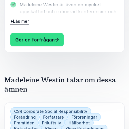
Madeleine Westin är även en mycket
uppskattad och rutinerad konferencier och
moderator. Passa på att boka henne till ditt
+
Läs mer
nästa evenemang!
: Madeleine Westin Konferencie
Gör en förfrågan
Madeleine Westin talar om dessa
ämnen
CSR Corporate Social Responsibility
Förändring
Författare
Föroreningar
Framtiden
Friluftsliv
Hållbarhet
Katastrofer
Klimat
Klimatförändringar