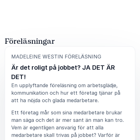
Betygsatt
4.75
/5 baserat på
4
Kundrecensioner
för låg nivå. Bra energi på scen vilket höll intresset
uppe under hela föreläsningen och en genomtänkt
röd tråd genom hela presentationen som motsvarade
det vi hade diskuterat vid planeringen. Madeleines
föredrag var väldigt uppskattat av deltagarna, hon
fick mycket högt betyg. Vi rekommenderar henne
Föreläsningar
starkt!
Athina Pehrman
:
MADELEINE WESTIN FÖRELÄSNING
SWERMA
Är det roligt på jobbet? JA DET ÄR
DET!
En upplyftande föreläsning om arbetsglädje,
kommunikation och hur ett företag tjänar på
att ha nöjda och glada medarbetare.
Ett företag mår som sina medarbetare brukar
man säga och det är mer sant än man kan tro.
Vem är egentligen ansvarig för att alla
medarbetare skall trivas på jobbet? Varför är