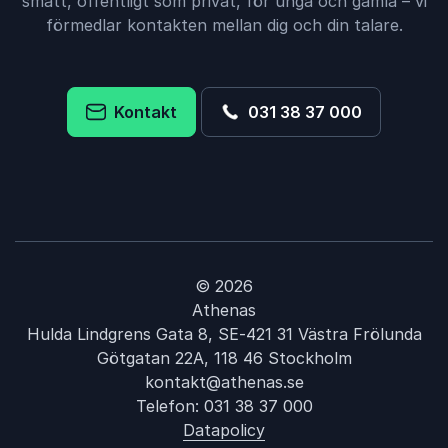
smått, offentligt som privat, för unga och gamla – vi
förmedlar kontakten mellan dig och din talare.
Kontakt
031 38 37 000
© 2026
Athenas
Hulda Lindgrens Gata 8, SE-421 31 Västra Frölunda
Götgatan 22A, 118 46 Stockholm
kontakt@athenas.se
Telefon:
031 38 37 000
Datapolicy