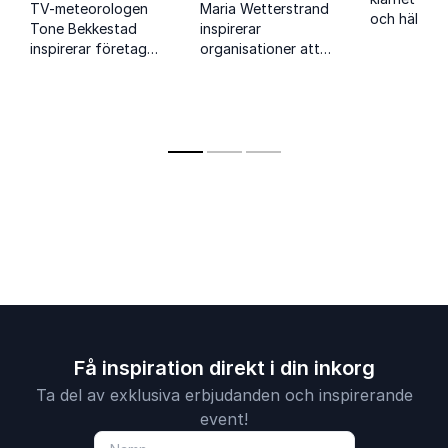
TV-meteorologen
Maria Wetterstrand
och hälsa o
Tone Bekkestad
inspirerar
hur vi kan 
inspirerar företag
organisationer att
verklig för
och organisationer
förstå klimatfrågor
att förena
och hållbar
klimatansvar med
utveckling och visar
lönsam tillväxt.
vägar framåt för en
grönare framtid.
Få inspiration direkt i din inkorg
Ta del av exklusiva erbjudanden och inspirerande
event!