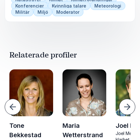
Konferencier
Kvinnliga talare
Meteorologi
Militär
Miljö
Moderator
Relaterade profiler
ående
Näst
Tone
Maria
Joel Mel
Joel Mellin 
Bekkestad
Wetterstrand
klarhet i kli