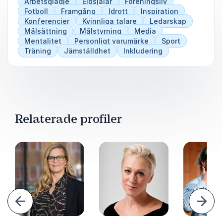
Arbetsglädje
Eldsjälar
Föreningsliv
Fotboll
Framgång
Idrott
Inspiration
Konferencier
Kvinnliga talare
Ledarskap
Målsättning
Målstyrning
Media
Mentalitet
Personligt varumärke
Sport
Träning
Jämställdhet
Inkludering
Relaterade profiler
ående
Näst