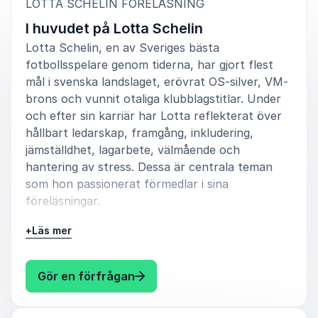
Kanon, helt enkelt!
:
LOTTA SCHELIN FÖRELÄSNING
I huvudet på Lotta Schelin
Frida Wennö, Utvecklingschef
AcadeMedia Academy
Lotta Schelin, en av Sveriges bästa
fotbollsspelare genom tiderna, har gjort flest
mål i svenska landslaget, erövrat OS-silver, VM-
brons och vunnit otaliga klubblagstitlar. Under
och efter sin karriär har Lotta reflekterat över
5
av
Lotta var den varmaste och härligaste personen vi
5
haft. Så fantastisk personlighet och hon levererade
hållbart ledarskap, framgång, inkludering,
MINST lika bra utanför själva föreläsningen som
jämställdhet, lagarbete, välmående och
under. För oss var det väldigt viktigt och höjde
hantering av stress. Dessa är centrala teman
upplevelsen väldigt mycket. Kändes som hon
som hon passionerat förmedlar i sina
verkligen brydde sig....Hälsa henne!!!!!
föreläsningar.
Michael Karlsson
I föreläsningen får du:
Sparbanksstiftelsen Vimmerby
+
Läs mer
Lära dig ledarskapsprinciper från toppnivån
inom sport.
: Lotta Schelin I huvudet på Lott
Gör en förfrågan
Förstå hur man bygger och underhåller
5
Mycket bra. Lotta har en härlig scennärvaro samt ett
av
5
framgångsrika team.