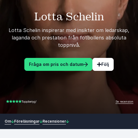
Lotta Schelin
Lotta Schelin inspirerar med insikter om ledarskap,
laganda och prestation från fotbollens absoluta
toppnivå.
Fråga om pris och datum
Följ
Se recension
Toppbetyg!
4.83 av 5
Om
Föreläsningar
Recensioner