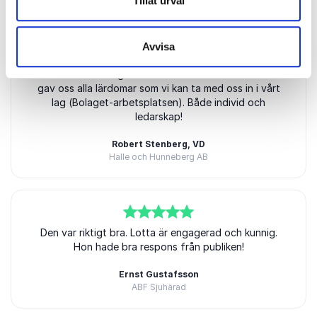
Tillåt urval
Avvisa
5
Lottas framtoning och klarhet i sitt sätt att berätta
av
5
gav oss alla lärdomar som vi kan ta med oss in i vårt
lag (Bolaget-arbetsplatsen). Både individ och
ledarskap!
Robert Stenberg, VD
Halle och Hunneberg AB
5
av
Den var riktigt bra. Lotta är engagerad och kunnig.
5
Hon hade bra respons från publiken!
Ernst Gustafsson
ABF Sjuhärad