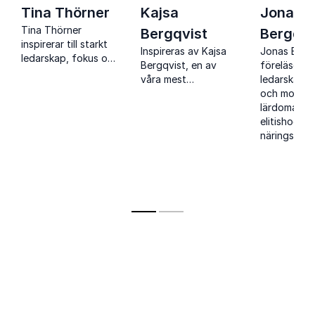
Tina Thörner
Kajsa
Jonas
Tina Thörner
Bergqvist
Bergqvi
inspirerar till starkt
Inspireras av Kajsa
Jonas Berg
ledarskap, fokus och
Bergqvist, en av
föreläser o
prestation med
våra mest
ledarskap,
erfarenheter från
framstående
och motiva
elitidrott och mental
friidrottare, med en
lärdomar fr
träning.
stark berättelse om
elitishocke
mål, motgångar och
näringsliv
vägen tillbaka till
toppen.