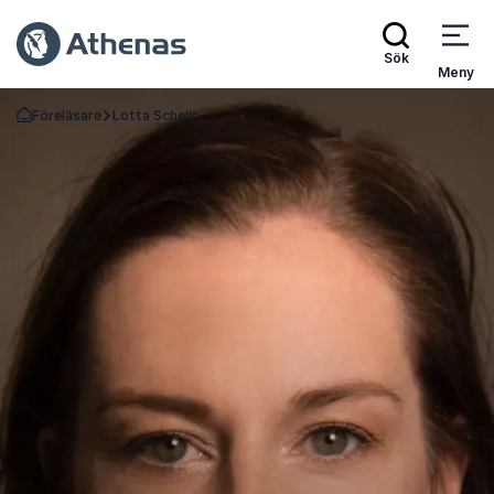
Sök
Meny
Föreläsare
Lotta Schelin
Gå tillbaka till startsidan