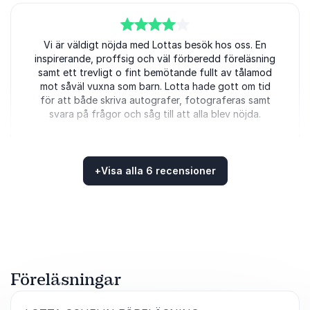
4
av
Vi är väldigt nöjda med Lottas besök hos oss. En
5
inspirerande, proffsig och väl förberedd föreläsning
samt ett trevligt o fint bemötande fullt av tålamod
mot såväl vuxna som barn. Lotta hade gott om tid
för att både skriva autografer, fotograferas samt
svara på frågor och såg till att alla blev nöjda.
Elinore Carlén, Ungdomsansvarig
Länghems IF
+
Visa alla 6 recensioner
Betygsatt
4.83
/5 baserat på
6
Kundrecensioner
5
av
Lotta är ju helt fantastiskt! Hon har ett både
5
behagligt och inspirerande sätt att berätta. Hon är
både prestigelös och generös när hon delar med sig
av sina erfarenheter. Och det kändes verkligen som
Föreläsningar
att hon hade anpassat sitt upplägg utifrån våra
behov och önskemål om perspektiv på ledarskap.