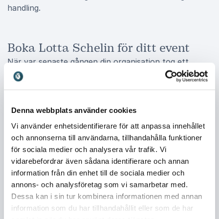
handling.
Boka Lotta Schelin för ditt event
När var senaste gången din organisation tog ett
tydligt kliv framåt inom ledarskap och teamdynamik?
Att boka Lotta Schelin innebär en möjlighet att skapa
just den förändringen. Hon kombinerar inspirerande
berättelser om personlig triumf och utmaningar med
Denna webbplats använder cookies
praktiska verktyg som stärker laganda, ledarskap och
Vi använder enhetsidentifierare för att anpassa innehållet
engagemang. Deltagarna får med sig strategier för att
och annonserna till användarna, tillhandahålla funktioner
bygga framgångsrika team, hantera stress och
för sociala medier och analysera vår trafik. Vi
utveckla en inkluderande kultur. En föreläsning med
vidarebefordrar även sådana identifierare och annan
Lotta Schelin är en investering i både människor och
information från din enhet till de sociala medier och
resultat, där insikterna lever vidare långt efter att
annons- och analysföretag som vi samarbetar med.
eventet är över.
Dessa kan i sin tur kombinera informationen med annan
information som du har tillhandahållit eller som de har