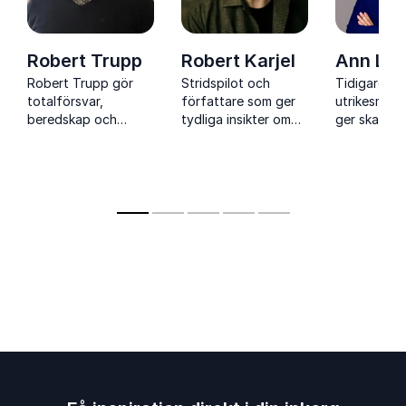
Robert Trupp
Robert Karjel
Ann Lin
Robert Trupp gör
Stridspilot och
Tidigare
totalförsvar,
författare som ger
utrikesmini
beredskap och
tydliga insikter om
ger skarpa
krisledning begripligt
ledarskap, kriser och
perspektiv 
och relevant för hela
samarbete när
krishanterin
samhället genom
pressen är som
diplomati o
erfarenhet,
störst.
jämställdhet
pedagogik och
föränderlig
engagemang.