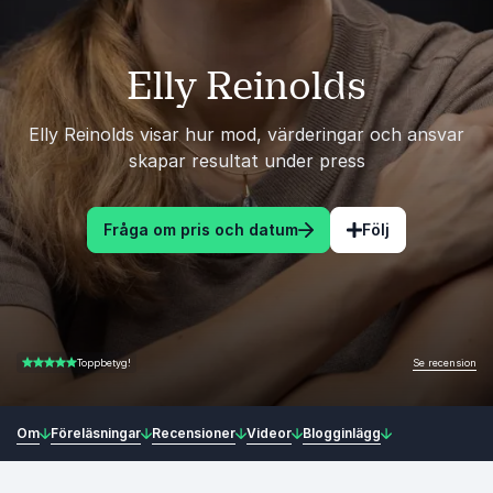
Elly Reinolds
Elly Reinolds visar hur mod, värderingar och ansvar
skapar resultat under press
Fråga om pris och datum
Följ
Se recension
Toppbetyg!
5.00 av 5
Om
Föreläsningar
Recensioner
Videor
Blogginlägg