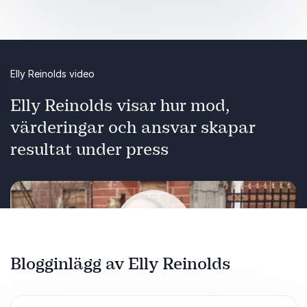
Så bygger vi beredskap i organisationer och
samhälle
Strategier för att skapa resilienta
verksamheter i en snabbt föränderlig värld
Elly Reinolds video
Föreläsningen ger perspektiv, skärpa och
Elly Reinolds visar hur mod,
konkreta insikter om hur vi kan stärka
värderingar och ansvar skapar
motståndskraften och ta ansvar i en tid som
kräver mer av oss alla.
resultat under press
Blogginlägg av Elly Reinolds
Spela