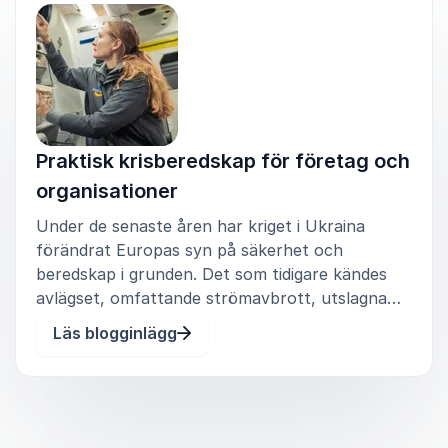
Praktisk krisberedskap för företag och
organisationer
Under de senaste åren har kriget i Ukraina
förändrat Europas syn på säkerhet och
beredskap i grunden. Det som tidigare kändes
avlägset, omfattande strömavbrott, utslagna
kommunikationssystem och brutna
Läs blogginlägg
leveranskedjor, har blivit konkret verklighet för
många företag och organisationer. För ver