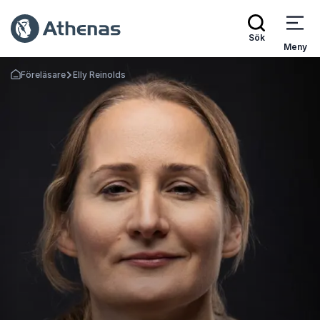
Sök
Meny
Föreläsare
Elly Reinolds
Gå tillbaka till startsidan