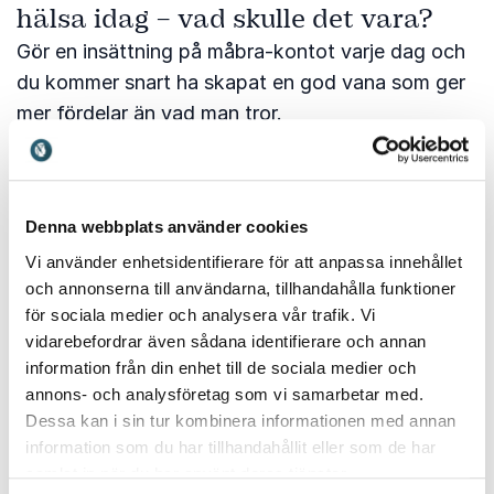
hälsa idag – vad skulle det vara?
Gör en insättning på måbra-kontot varje dag och
du kommer snart ha skapat en god vana som ger
mer fördelar än vad man tror.
Oavsett var du befinner dig på din egen hälsoresa
är det tydligt att små, medvetna val kan göra stor
skillnad över tid. Genom att se på hälsa som en
Denna webbplats använder cookies
helhet och göra dagliga ”insättningar” på måbra-
Vi använder enhetsidentifierare för att anpassa innehållet
kontot kan vi alla skapa bättre förutsättningar för
och annonserna till användarna, tillhandahålla funktioner
att må bra och leva våra liv fullt ut. Inspirerad av
för sociala medier och analysera vår trafik. Vi
vidarebefordrar även sådana identifierare och annan
Mårtens insikter? Då är det kanske dags att ta
information från din enhet till de sociala medier och
det första steget mot en mer hållbar hälsa – idag.
annons- och analysföretag som vi samarbetar med.
Dessa kan i sin tur kombinera informationen med annan
Klicka
här
för att läsa mer!
information som du har tillhandahållit eller som de har
samlat in när du har använt deras tjänster.