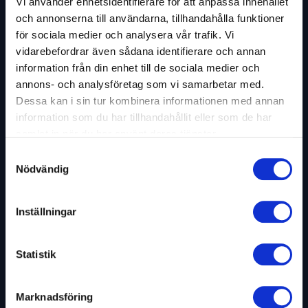
Vi använder enhetsidentifierare för att anpassa innehållet
och annonserna till användarna, tillhandahålla funktioner
Bokning och förfrågan
för sociala medier och analysera vår trafik. Vi
Skicka en bokningsförfrågan
vidarebefordrar även sådana identifierare och annan
här för Ninni Länsberg
information från din enhet till de sociala medier och
annons- och analysföretag som vi samarbetar med.
Tyckte du att blogginlägget var inspirerande?
Dessa kan i sin tur kombinera informationen med annan
Du kan boka Ninni Länsberg till ditt event.
information som du har tillhandahållit eller som de har
Kontakta oss idag för att höra mer om
samlat in när du har använt deras tjänster.
möjligheterna.
Samtyckesval
Nödvändig
Ditt namn
*
Inställningar
Telefon
Statistik
E-post
*
Marknadsföring
Företag eller organisation