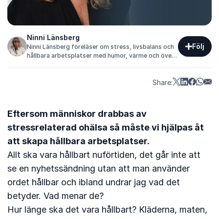
Ninni Länsberg
Följ
Ninni Länsberg föreläser om stress, livsbalans och
hållbara arbetsplatser med humor, värme och över
20 års erfarenhet från företagshälsovården.
Share:
Eftersom människor drabbas av
stressrelaterad ohälsa så måste vi hjälpas åt
att skapa hållbara arbetsplatser.
Allt ska vara hållbart nuförtiden, det går inte att
se en nyhetssändning utan att man använder
ordet hållbar och ibland undrar jag vad det
betyder. Vad menar de?
Hur länge ska det vara hållbart? Kläderna, maten,