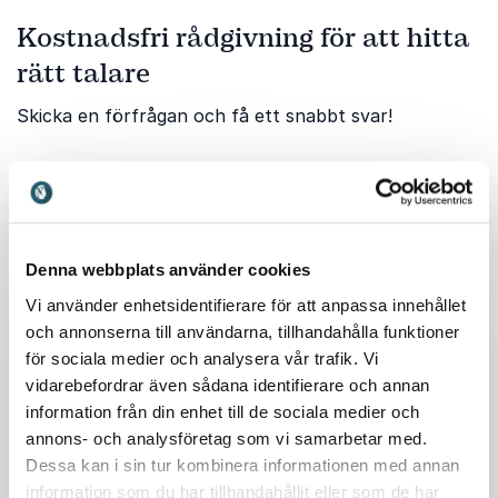
Kostnadsfri rådgivning för att hitta
rätt talare
Skicka en förfrågan och få ett snabbt svar!
Ditt namn
*
Denna webbplats använder cookies
E-post
*
Vi använder enhetsidentifierare för att anpassa innehållet
och annonserna till användarna, tillhandahålla funktioner
för sociala medier och analysera vår trafik. Vi
Telefon
vidarebefordrar även sådana identifierare och annan
information från din enhet till de sociala medier och
Företag eller organisation
annons- och analysföretag som vi samarbetar med.
Dessa kan i sin tur kombinera informationen med annan
information som du har tillhandahållit eller som de har