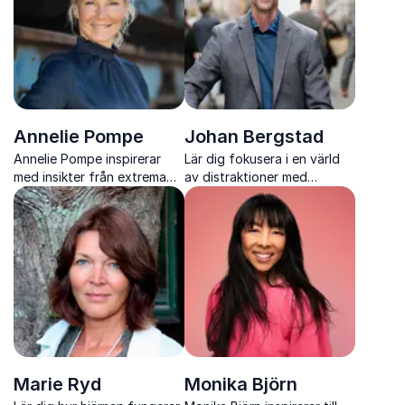
Annelie Pompe
Johan Bergstad
Annelie Pompe inspirerar
Lär dig fokusera i en värld
med insikter från extrema
av distraktioner med
äventyr till
psykologen och författaren
vardagsutmaningar. Hon
Johan Bergstad
visar hur mental styrka och
rätt inställning kan leda till
förändring.
Marie Ryd
Monika Björn