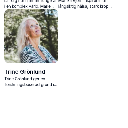
Lär dig hur hjärnan fungerar
Monika Björn inspirerar till
i en komplex värld. Marie
långsiktig hälsa, stark kropp
Ryd ger konkreta verktyg
och välmående genom
för fokus, välmående,
kunskap om träning, yoga
ledarskap och hållbara
och kvinnohälsa.
arbetsplatser.
Trine Grönlund
Trine Grönlund ger en
forskningsbaserad grund i
mental hållbarhet som
stärker fokus, återhämtning
och prestation i
arbetsvardagen.