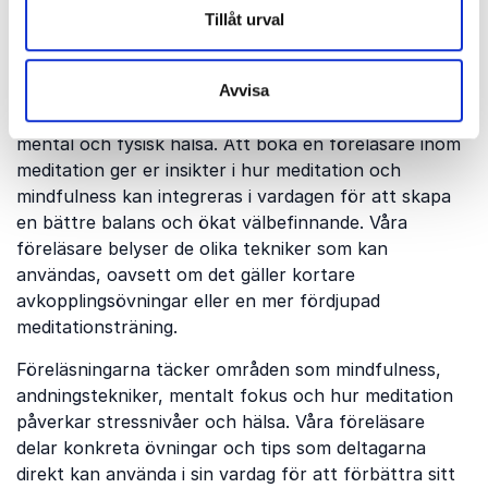
Meditation är en metod för att skapa inre lugn,
Tillåt urval
förbättra fokus och hantera stress genom att träna
sinnet på medveten närvaro och avslappning. I en
värld där tempot ofta är högt och kraven många är
Avvisa
meditation ett värdefullt verktyg för att stärka både
mental och fysisk hälsa. Att boka en föreläsare inom
meditation ger er insikter i hur meditation och
mindfulness kan integreras i vardagen för att skapa
en bättre balans och ökat välbefinnande. Våra
föreläsare belyser de olika tekniker som kan
användas, oavsett om det gäller kortare
avkopplingsövningar eller en mer fördjupad
meditationsträning.
Föreläsningarna täcker områden som mindfulness,
andningstekniker, mentalt fokus och hur meditation
påverkar stressnivåer och hälsa. Våra föreläsare
delar konkreta övningar och tips som deltagarna
direkt kan använda i sin vardag för att förbättra sitt