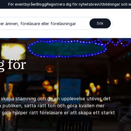
För eventbyråer
Blogg
Registrera dig för nyhetsbrev
Utbildningar och 
er ämnen, föreläsare eller föreläsningar
Sök
 för
r, skapa stämning och ge en upplevelse utöver det
a publiken, sätta rätt ton och göra kvällen mer
gala hjälper rätt föreläsare er att skapa ett starkt