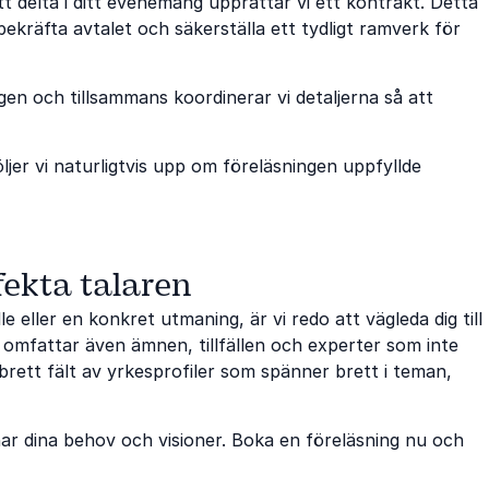
t delta i ditt evenemang upprättar vi ett kontrakt. Detta
ekräfta avtalet och säkerställa ett tydligt ramverk för
ägen och tillsammans koordinerar vi detaljerna så att
ljer vi naturligtvis upp om föreläsningen uppfyllde
fekta talaren
le eller en konkret utmaning, är vi redo att vägleda dig till
 omfattar även ämnen, tillfällen och experter som inte
brett fält av yrkesprofiler som spänner brett i teman,
ar dina behov och visioner. Boka en föreläsning nu och