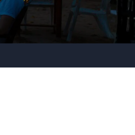
Info om ditt evenemang
Skicka förfrågan
Ring oss
031 38 37 000