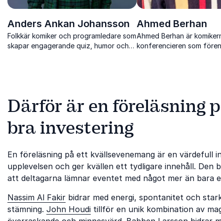
Anders Ankan Johansson
Ahmed Berhan
Folkkär komiker och programledare som
Ahmed Berhan är komiker
skapar engagerande quiz, humor och
konferencieren som fören
interaktiv underhållning för alla typer
humor med närvaro och p
av publik.
Därför är en föreläsning 
bra investering
En föreläsning på ett kvällsevenemang är en värdefull 
upplevelsen och ger kvällen ett tydligare innehåll. Den b
att deltagarna lämnar eventet med något mer än bara en
Nassim Al Fakir
bidrar med energi, spontanitet och star
stämning.
John Houdi
tillför en unik kombination av ma
överraskande och minnesvärd.
Babben Larsson
bidrar 