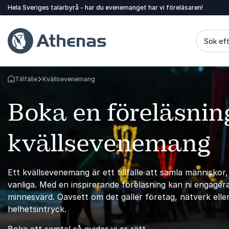
Hela Sveriges talarbyrå - har du evenemanget har vi föreläsaren!
Sök eft
Tillfälle
Kvällsevenemang
Gå tillbaka till startsidan
Boka en föreläsning
kvällsevenemang
Ett kvällsevenemang är ett tillfälle att samla människo
vanliga. Med en inspirerande föreläsning kan ni engager
minnesvärd. Oavsett om det gäller företag, nätverk eller 
helhetsintryck.