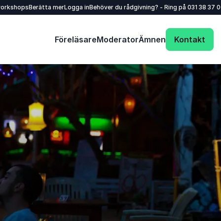
workshops
Berätta mer
Logga in
Behöver du rådgivning? - Ring på
031 38 37 
Föreläsare
Moderator
Ämnen
Kontakt
Ditt namn
*
E-post
*
Telefon
Företag eller organisation