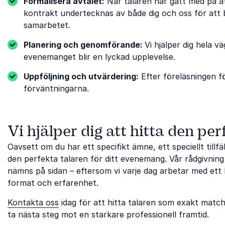
Formalisera avtalet:
När talaren har gått med på at
kontrakt undertecknas av både dig och oss för att b
samarbetet.
Planering och genomförande:
Vi hjälper dig hela v
evenemanget blir en lyckad upplevelse.
Uppföljning och utvärdering:
Efter föreläsningen fö
förväntningarna.
Vi hjälper dig att hitta den per
Oavsett om du har ett specifikt ämne, ett speciellt tillfäl
den perfekta talaren för ditt evenemang. Vår rådgivning
nämns på sidan – eftersom vi varje dag arbetar med ett 
format och erfarenhet.
Kontakta oss
idag för att hitta talaren som exakt match
ta nästa steg mot en starkare professionell framtid.