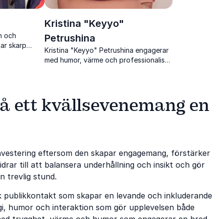
Kristina "Keyyo"
n och
Petrushina
ar skarp
Kristina "Keyyo" Petrushina engagerar
ublikkontakt
med humor, värme och professionalism
som lyfter varje event och skapar stark
publiknärvaro.
på ett kvällsevenemang en
investering eftersom den skapar engagemang, förstärker
idrar till att balansera underhållning och insikt och gör
 trevlig stund.
k publikkontakt som skapar en levande och inkluderande
gi, humor och interaktion som gör upplevelsen både
med trygghet, värme och humor som engagerar en bred