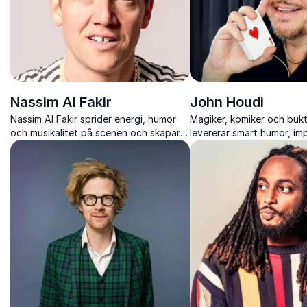
Nassim Al Fakir
John Houdi
Nassim Al Fakir sprider energi, humor
Magiker, komiker och buk
och musikalitet på scenen och skapar
levererar smart humor, i
en upplevelse som engagerar publik i
magi och trygg scennärvaro
alla åldrar.
typer av event