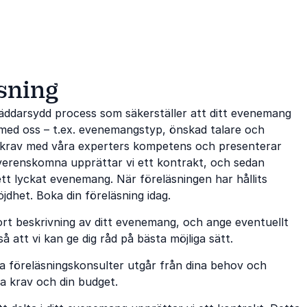
sning
räddarsydd process som säkerställer att ditt evenemang
med oss ​​– t.ex. evenemangstyp, önskad talare och
na krav med våra experters kompetens och presenterar
 överenskomna upprättar vi ett kontrakt, och sedan
 ett lyckat evenemang. När föreläsningen har hållits
jdhet. Boka din föreläsning idag.
rt beskrivning av ditt evenemang, och ange eventuellt
å att vi kan ge dig råd på bästa möjliga sätt.
ga föreläsningskonsulter utgår från dina behov och
na krav och din budget.