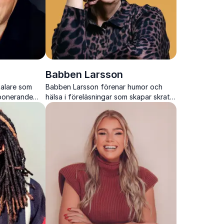
Babben Larsson
talare som
Babben Larsson förenar humor och
mponerande
hälsa i föreläsningar som skapar skratt,
 till alla
insikter och starkare arbetsplatser