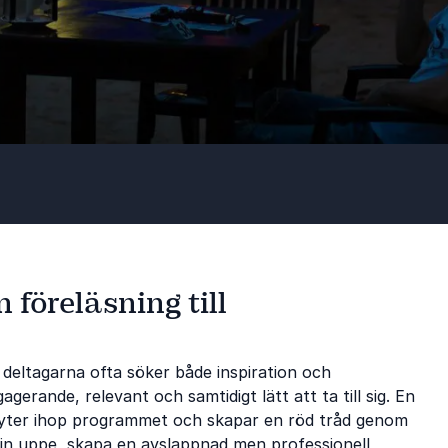
 föreläsning till
 deltagarna ofta söker både inspiration och
agerande, relevant och samtidigt lätt att ta till sig. En
knyter ihop programmet och skapar en röd tråd genom
gin uppe, skapa en avslappnad men professionell