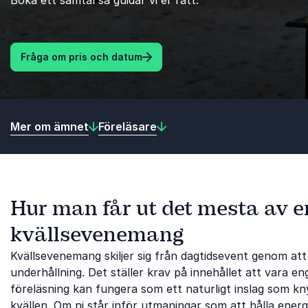
Boka ett samtal så guidar vi er rätt.
Fråga om pris och datum
Mer om ämnet
Föreläsare
Hur man får ut det mesta av en
kvällsevenemang
Kvällsevenemang skiljer sig från dagtidsevent genom att
underhållning. Det ställer krav på innehållet att vara eng
föreläsning kan fungera som ett naturligt inslag som 
kvällen. Om ni står inför utmaningar som att hålla ener