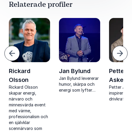
Relaterade profiler
ående
Näst
Rickard
Jan Bylund
Petter
Jan Bylund levererar
Olsson
Askerg
humor, skärpa och
Rickard Olsson
Petter Aske
energi som lyfter
skapar energi,
inspirerar 
hela eventet och
närvaro och
drivkraft, s
skapar engagemang
minnesvärda event
kraft och h
från start till slut
med värme,
vänder
professionalism och
skolsvårighet
en självklar
personlig o
scennärvaro som
professionel