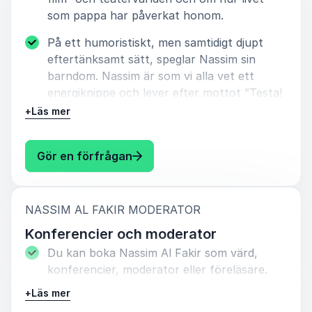
som pappa har påverkat honom.
På ett humoristiskt, men samtidigt djupt
eftertänksamt sätt, speglar Nassim sin
barndom. Nassim är som vi alla vet ett
energiknippe och lever efter mottot ”Testa!
Du vet inte om du kan innan du har testat.”
+
Läs mer
Han är helt övertygad om att det inte är
farligt att misslyckas. Publiken inspireras till
: Nassim Al Fakir Inspirationsför
Gör en förfrågan
att våga säga JA!
Han pratar om sin dyslexi, sin kärlek till
musiken och sitt aktiva träningsliv. Han
:
NASSIM AL FAKIR MODERATOR
delar med sig av tankar och känslor kring
Konferencier och moderator
att vara pappa och att bygga sin egen familj
Du kan boka Nassim Al Fakir som värd,
tillsammans med Lina Hedlund.
konferencier, moderator eller föreläsare.
Nassim Al Fakir skräddarsyr gärna
+
Läs mer
evenemangen efter dina önskemål och