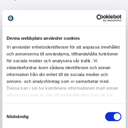
Moderator och konferencier
Utöver sina roller inom musik, tv och skådespeleri är
Nassim Al Fakir en uppskattad moderator och
Denna webbplats använder cookies
konferencier. På scen skapar han ett naturligt flöde i
Vi använder enhetsidentifierare för att anpassa innehållet
programmet samtidigt som han håller energin uppe
och annonserna till användarna, tillhandahålla funktioner
och publiken engagerad. Hans erfarenhet från
för sociala medier och analysera vår trafik. Vi
direktsänd tv och liveframträdanden gör att han är
vidarebefordrar även sådana identifierare och annan
trygg i spontana situationer och skicklig på att skapa
information från din enhet till de sociala medier och
kontakt både med talare och publik. Med humor,
annons- och analysföretag som vi samarbetar med.
värme och musikalitet kan han anpassa sig till olika
Dessa kan i sin tur kombinera informationen med annan
typer av arrangemang och bidra till ett evenemang
information som du har tillhandahållit eller som de har
där innehåll och underhållning möts på ett naturligt
samlat in när du har använt deras tjänster.
sätt.
Samtyckesval
Nödvändig