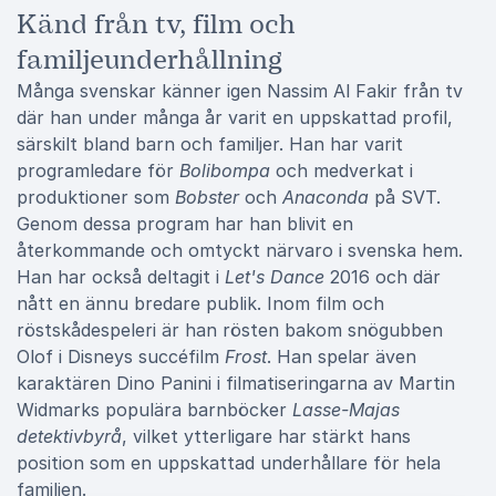
Känd från tv, film och
familjeunderhållning
Många svenskar känner igen Nassim Al Fakir från tv
där han under många år varit en uppskattad profil,
särskilt bland barn och familjer. Han har varit
programledare för
Bolibompa
och medverkat i
produktioner som
Bobster
och
Anaconda
på SVT.
Genom dessa program har han blivit en
återkommande och omtyckt närvaro i svenska hem.
Han har också deltagit i
Let's Dance
2016 och där
nått en ännu bredare publik. Inom film och
röstskådespeleri är han rösten bakom snögubben
Olof i Disneys succéfilm
Frost
. Han spelar även
karaktären Dino Panini i filmatiseringarna av Martin
Widmarks populära barnböcker
Lasse-Majas
detektivbyrå
, vilket ytterligare har stärkt hans
position som en uppskattad underhållare för hela
familjen.