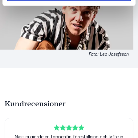
Foto: Leo Josefsson
Kundrecensioner
5
Nassim gjorde en toppenfin föreställning och lyfte in
av
5