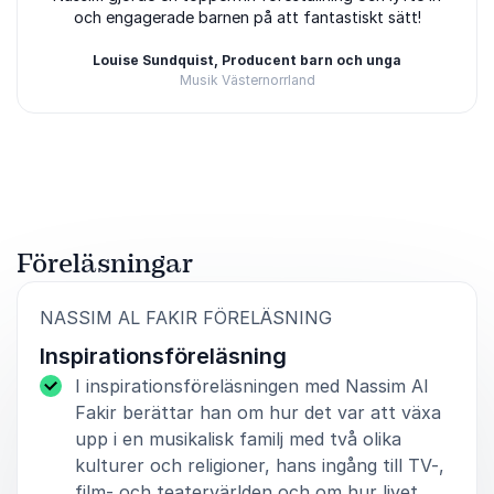
och engagerade barnen på att fantastiskt sätt!
Louise Sundquist, Producent barn och unga
Musik Västernorrland
Betygsatt
5.00
/5 baserat på
1
Kundrecensioner
Föreläsningar
:
NASSIM AL FAKIR FÖRELÄSNING
Inspirationsföreläsning
I inspirationsföreläsningen med Nassim Al
Fakir berättar han om hur det var att växa
upp i en musikalisk familj med två olika
kulturer och religioner, hans ingång till TV-,
film- och teatervärlden och om hur livet