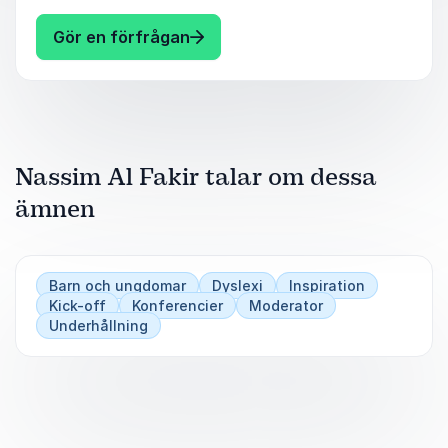
behov.
: Nassim Al Fakir Konferencier 
Gör en förfrågan
Nassim Al Fakir talar om dessa
ämnen
Barn och ungdomar
Dyslexi
Inspiration
Kick-off
Konferencier
Moderator
Underhållning