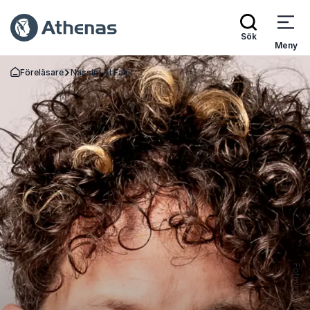
Sök
Meny
Föreläsare
Nassim Al Fakir
Gå tillbaka till startsidan
Foto: Leo Josefsson