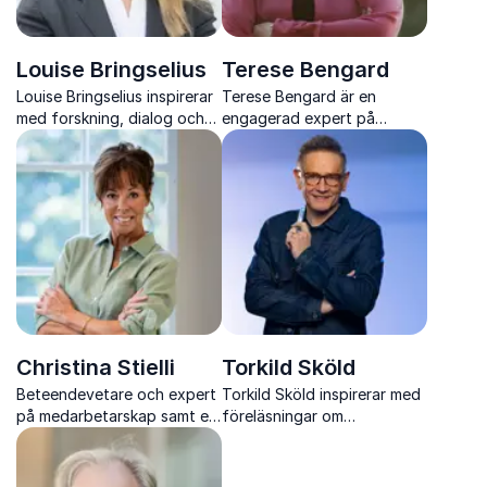
Louise Bringselius
Terese Bengard
Louise Bringselius inspirerar
Terese Bengard är en
med forskning, dialog och
engagerad expert på
konkreta verktyg för tillit,
landsbygd, platsutveckling
ledarskap och starkare
och samhällsfrågor med
organisationskultur.
bred erfarenhet från politik,
media och organisationer.
Christina Stielli
Torkild Sköld
Beteendevetare och expert
Torkild Sköld inspirerar med
på medarbetarskap samt en
föreläsningar om
av Sveriges mest
självledarskap, arbetsglädje,
uppskattade föreläsare.
tillit och mod som gör
skillnad på riktigt.