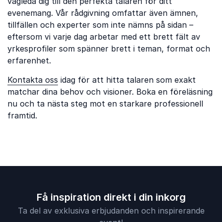
vägleda dig till den perfekta talaren för ditt
evenemang. Vår rådgivning omfattar även ämnen,
tillfällen och experter som inte nämns på sidan –
eftersom vi varje dag arbetar med ett brett fält av
yrkesprofiler som spänner brett i teman, format och
erfarenhet.
Kontakta oss
idag för att hitta talaren som exakt
matchar dina behov och visioner. Boka en föreläsning
nu och ta nästa steg mot en starkare professionell
framtid.
Få inspiration direkt i din inkorg
Ta del av exklusiva erbjudanden och inspirerande