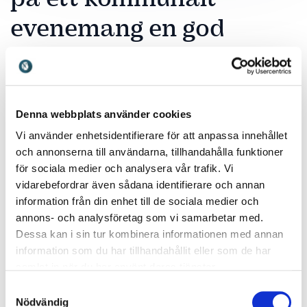
evenemang en god
investering
Ett kommunalt evenemang med en professionell
föreläsning kan stärka dialogen mellan kommunen
Denna webbplats använder cookies
och medborgarna och skapa större förståelse för de
Vi använder enhetsidentifierare för att anpassa innehållet
frågor som präglar vardagen lokalt. En erfaren talare
och annonserna till användarna, tillhandahålla funktioner
eller moderator kan sätta ord på komplexa frågor,
för sociala medier och analysera vår trafik. Vi
skapa överblick och bidra med nyanser som ger
vidarebefordrar även sådana identifierare och annan
deltagarna något konkret att ta med sig.
information från din enhet till de sociala medier och
annons- och analysföretag som vi samarbetar med.
Louise Bringselius
bidrar med djup kunskap om tillit,
Dessa kan i sin tur kombinera informationen med annan
styrning och organisationskultur – frågor som är
information som du har tillhandahållit eller som de har
centrala i kommunal verksamhet. Hennes
samlat in när du har använt deras tjänster.
föreläsningar ger insikter i hur tillitsbaserad styrning
kan stärka både arbetsmiljö och kvalitet i välfärden.
Samtyckesval
Nödvändig
På ett kommunalt evenemang hjälper hon deltagarna