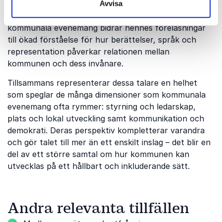
Avvisa
kan nå ut, skapa dialog och bygga förtroende i en tid
av ökade krav på transparens och delaktighet. På
kommunala evenemang bidrar hennes föreläsningar
till ökad förståelse för hur berättelser, språk och
representation påverkar relationen mellan
kommunen och dess invånare.
Tillsammans representerar dessa talare en helhet
som speglar de många dimensioner som kommunala
evenemang ofta rymmer: styrning och ledarskap,
plats och lokal utveckling samt kommunikation och
demokrati. Deras perspektiv kompletterar varandra
och gör talet till mer än ett enskilt inslag – det blir en
del av ett större samtal om hur kommunen kan
utvecklas på ett hållbart och inkluderande sätt.
Andra relevanta tillfällen