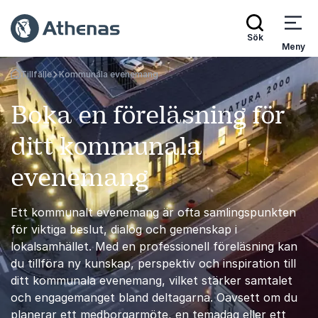
Sök
Meny
Tillfälle
Kommunala evenemang
Gå tillbaka till startsidan
Boka en föreläsning för
ditt kommunala
evenemang
Ett kommunalt evenemang är ofta samlingspunkten
för viktiga beslut, dialog och gemenskap i
lokalsamhället. Med en professionell föreläsning kan
du tillföra ny kunskap, perspektiv och inspiration till
ditt kommunala evenemang, vilket stärker samtalet
och engagemanget bland deltagarna. Oavsett om du
planerar ett medborgarmöte, en temadag eller ett