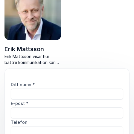
Erik Mattsson
Erik Mattsson visar hur
bättre kommunikation kan
tränas upp med enkla
tekniker, humor och
praktiska verktyg som
Ditt namn
*
fungerar direkt i vardagen
E-post
*
Telefon