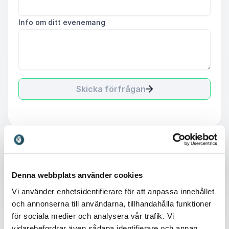
Info om ditt evenemang
Skicka förfrågan
Denna webbplats använder cookies
Därför är en föreläsning
Vi använder enhetsidentifierare för att anpassa innehållet
på en firmafest en bra
och annonserna till användarna, tillhandahålla funktioner
för sociala medier och analysera vår trafik. Vi
investering
vidarebefordrar även sådana identifierare och annan