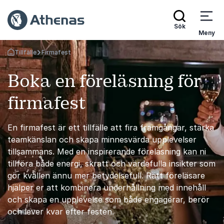
Sök
Meny
Tillfälle
Firmafest
Gå tillbaka till startsidan
Boka en föreläsning för
firmafest
En firmafest är ett tillfälle att fira framgångar, stärka
teamkänslan och skapa minnesvärda upplevelser
tillsammans. Med en inspirerande föreläsning kan ni
tillföra både energi, skratt och värdefulla insikter som
gör kvällen ännu mer betydelsefull. Rätt föreläsare
hjälper er att kombinera underhållning med innehåll
och skapa en upplevelse som både engagerar, berör
och lever kvar efter festen.