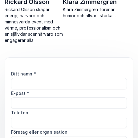
Rickard Olsson
Klara Zimmergren
Rickard Olsson skapar
Klara Zimmergren förenar
energi, närvaro och
humor och allvar i starka
minnesvärda event med
berättelser om livet,
värme, professionalism och
relationer och längtan.
en självklar scennärvaro som
engagerar alla.
Ditt namn
*
E-post
*
Telefon
Företag eller organisation