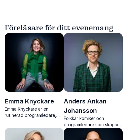
Föreläsare för ditt evenemang
Emma Knyckare
Anders Ankan
Emma Knyckare är en
Johansson
rutinerad programledare,
Folkkär komiker och
komiker och moderator som
programledare som skapar
kombinerar humor, skärpa
engagerande quiz, humor
och publik kontakt.
och interaktiv underhållning