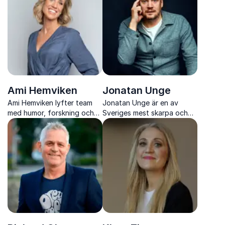
för alla typer av publik.
Ami Hemviken
Jonatan Unge
Ami Hemviken lyfter team
Jonatan Unge är en av
med humor, forskning och
Sveriges mest skarpa och
tydliga verktyg för bättre
underhållande komiker med
kommunikation, ledarskap
intelligent humor, satir och
och arbetsglädje.
stark scennärvaro.