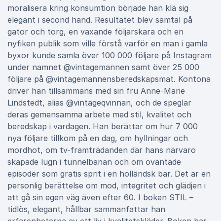
moralisera kring konsumtion började han klä sig
elegant i second hand. Resultatet blev samtal på
gator och torg, en växande följarskara och en
nyfiken publik som ville förstå varför en man i gamla
byxor kunde samla över 100 000 följare på Instagram
under namnet @vintagemannen samt över 25 000
följare på @vintagemannensberedskapsmat. Kontona
driver han tillsammans med sin fru Anne-Marie
Lindstedt, alias @vintageqvinnan, och de speglar
deras gemensamma arbete med stil, kvalitet och
beredskap i vardagen. Han berättar om hur 7 000
nya följare tillkom på en dag, om hyllningar och
mordhot, om tv-framträdanden där hans närvaro
skapade lugn i tunnelbanan och om oväntade
episoder som gratis sprit i en holländsk bar. Det är en
personlig berättelse om mod, integritet och glädjen i
att gå sin egen väg även efter 60. I boken STIL –
tidlös, elegant, hållbar sammanfattar han