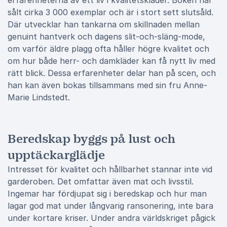
erfarenheterna av ett liv i kvalitetskläder. Boken har
sålt cirka 3 000 exemplar och är i stort sett slutsåld.
Där utvecklar han tankarna om skillnaden mellan
genuint hantverk och dagens slit-och-släng-mode,
om varför äldre plagg ofta håller högre kvalitet och
om hur både herr- och damkläder kan få nytt liv med
rätt blick. Dessa erfarenheter delar han på scen, och
han kan även bokas tillsammans med sin fru Anne-
Marie Lindstedt.
Beredskap byggs på lust och
upptäckarglädje
Intresset för kvalitet och hållbarhet stannar inte vid
garderoben. Det omfattar även mat och livsstil.
Ingemar har fördjupat sig i beredskap och hur man
lagar god mat under långvarig ransonering, inte bara
under kortare kriser. Under andra världskriget pågick