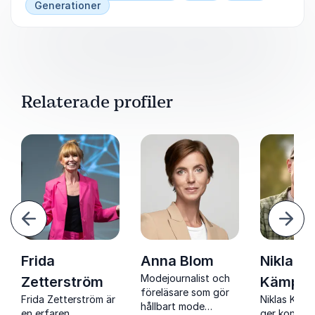
Generationer
Relaterade profiler
ående
Näst
Frida
Anna Blom
Niklas
Modejournalist och
Zetterström
Kämpar
föreläsare som gör
Frida Zetterström är
Niklas Käm
hållbart mode
en erfaren
ger konkret