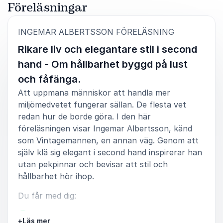
Föreläsningar
5
Ingemar Albertsson är en lysande retoriker som med
av
5
:
INGEMAR ALBERTSSON FÖRELÄSNING
sin lätta nerkingska och glimrande humor når rakt in
Rikare liv och elegantare stil i second
hjärtat på publiken!
hand - Om hållbarhet byggd på lust
Staffan Götestam, Regissör, dramatiker
och fåfänga.
Att uppmana människor att handla mer
miljömedvetet fungerar sällan. De flesta vet
redan hur de borde göra. I den här
5
av
Den 13 november 2025 gästade Vintagemannen
5
föreläsningen visar Ingemar Albertsson, känd
(Ingemar Albertsson) föreningen Aktiva Seniorer i
som Vintagemannen, en annan väg. Genom att
Örebro. Framträdandet skedde i det nya
Kulturkvarteret i Örebro inför en skara på cirka 60
själv klä sig elegant i second hand inspirerar han
Aktiva Seniorer. Enligt programmet var Ingemar
utan pekpinnar och bevisar att stil och
tillbaka i sin gamla hemstad och skulle berätta hur han
hållbarhet hör ihop.
på äldre dar blivit en influenser och stilikon. Publiken
var direkt med på noterna och gladdes åt hans
Du får med dig:
lättsamma och roliga framställning och skrattet var
inte långt borta. Hans framställning ledsagades av
Så bygger du en personlig och elegant stil i
många informativa bilder. Han nöjde sig dock inte
+
Läs mer