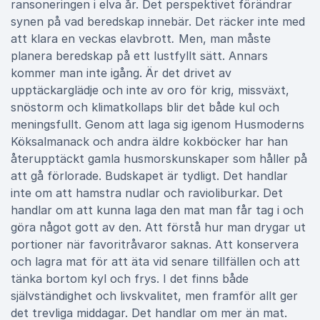
ransoneringen i elva år. Det perspektivet förändrar
synen på vad beredskap innebär. Det räcker inte med
att klara en veckas elavbrott
.
Men, man måste
planera beredskap på ett lustfyllt sätt. Annars
kommer man inte igång. Är det drivet av
upptäckarglädje och inte av oro för krig, missväxt,
snöstorm och klimatkollaps blir det både kul och
meningsfullt. Genom att laga sig igenom Husmoderns
Köksalmanack och andra äldre kokböcker har han
återupptäckt gamla husmorskunskaper som håller på
att gå förlorade. Budskapet är tydligt. Det handlar
inte om att hamstra nudlar och ravioliburkar. Det
handlar om att kunna laga den mat man får tag i och
göra något gott av den. Att förstå hur man drygar ut
portioner när favoritråvaror saknas. Att konservera
och lagra mat för att äta vid senare tillfällen och att
tänka bortom kyl och frys. I det finns både
självständighet och livskvalitet, men framför allt ger
det trevliga middagar. Det handlar om mer än mat.