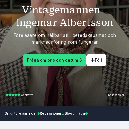
Vintagemannen -
Ingemar Albertsson
Föreläsare om hållbar stil, beredskapsmat och
marknadsföring som fungerar
Fråga om pris och datum
Följ
Se recension
Toppbetyg!
5.00 av 5
Om
Föreläsningar
Recensioner
Blogginlägg