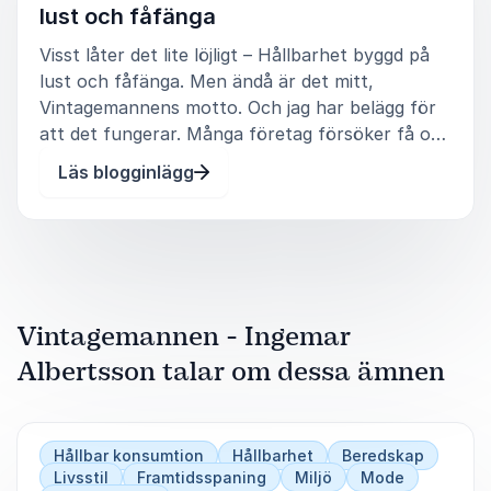
lust och fåfänga
Föreläsningen kan även bokas tillsammans med
Visst låter det lite löjligt – Hållbarhet byggd på
Anne-Marie Lindstedt, @Vintageqvinnan.
lust och fåfänga. Men ändå är det mitt,
Vintagemannens motto. Och jag har belägg för
att det fungerar. Många företag försöker få oss
att handla miljövänligt och tänka på klimatet när
Läs blogginlägg
vi ska köpa deras produkter. Och sen förundras
de över att det int
Vintagemannen - Ingemar
Albertsson talar om dessa ämnen
Hållbar konsumtion
Hållbarhet
Beredskap
Livsstil
Framtidsspaning
Miljö
Mode