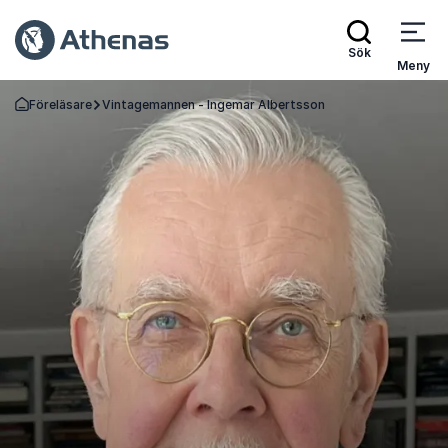
Sök
Meny
Föreläsare
Vintagemannen - Ingemar Albertsson
Gå tillbaka till startsidan