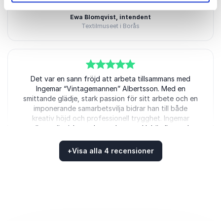
Ewa Blomqvist, intendent
Textilmuseet i Borås
5
av
Det var en sann fröjd att arbeta tillsammans med
5
Ingemar “Vintagemannen” Albertsson. Med en
smittande glädje, stark passion för sitt arbete och en
imponerande samarbetsvilja bidrar han till både
kreativ höjd och professionell trygghet. Ingemar
möter människor och uppdrag med lyhördhet och
engagemang, alltid med en tydlig strävan efter bästa
möjliga resultat. Vi på Törnlinds Fastigheter och
+
Visa alla 4 recensioner
Centrumscenen i Sala ger honom därför våra
Betygsatt
5.00
/5 baserat på
4
Kundrecensioner
varmaste rekommendationer!
Therese Törnlind
Centrumscenen i Sala / Törnlinds fastigheter