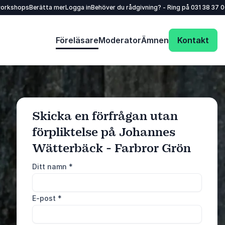
workshops
Berätta mer
Logga in
Behöver du rådgivning? - Ring på
031 38 37 
Föreläsare
Moderator
Ämnen
Kontakt
Skicka en förfrågan utan
förpliktelse på Johannes
Wätterbäck - Farbror Grön
: @Model.ProfileFu
Skicka förfrågan
Ditt namn
*
Ring oss
E-post
*
031 38 37 000