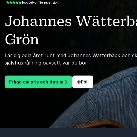
Se recension
Toppbetyg!
4.50 av 5
Johannes Wätterbä
Grön
Lär dig odla året runt med Johannes Wätterbäck och s
självhushållning oavsett var du bor
Fråga om pris och datum
Följ