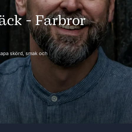
ck - Farbror
kapa skörd, smak och