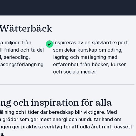
 Wätterbäck
la miljöer från
Inspireras av en självlärd expert
l friland och ta del
som delar kunskap om odling,
, serieodling,
lagring och matlagning med
 säsongsförlängning
erfarenhet från böcker, kurser
och sociala medier
ng och inspiration för alla
ållning och i tider där beredskap blir viktigare. Med
ka grödor som ger mest energi och hur du tar hand om
gen ger praktiska verktyg för att odla året runt, oavsett
a.