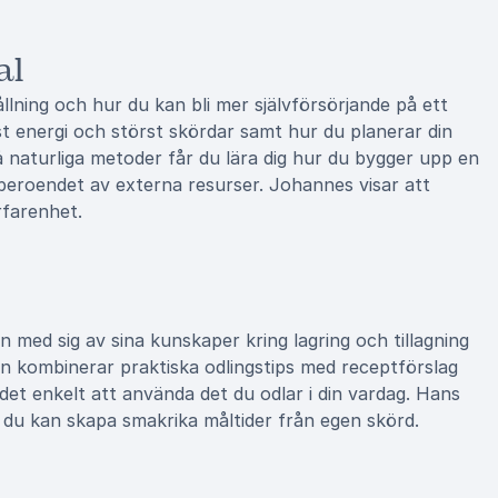
al
llning och hur du kan bli mer självförsörjande på ett
est energi och störst skördar samt hur du planerar din
å naturliga metoder får du lära dig hur du bygger upp en
 beroendet av externa resurser. Johannes visar att
erfarenhet.
 med sig av sina kunskaper kring lagring och tillagning
an kombinerar praktiska odlingstips med receptförslag
det enkelt att använda det du odlar i din vardag. Hans
r du kan skapa smakrika måltider från egen skörd.