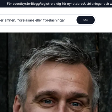
För eventbyråer
Blogg
Registrera dig för nyhetsbrev
Utbildningar och 
er ämnen, föreläsare eller föreläsningar
Sök