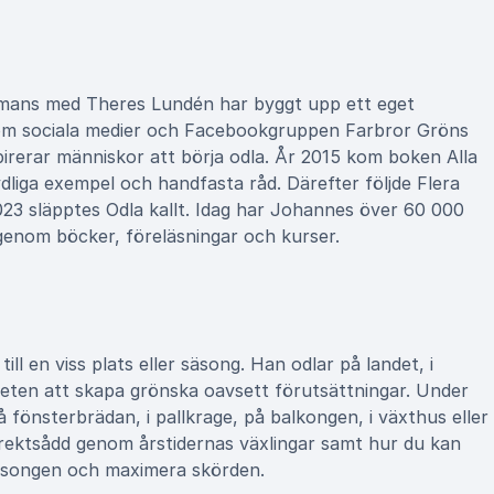
ammans med Theres Lundén har byggt upp ett eget
nom sociala medier och Facebookgruppen Farbror Gröns
irerar människor att börja odla. År 2015 kom boken Alla
dliga exempel och handfasta råd. Därefter följde Flera
023 släpptes Odla kallt. Idag har Johannes över 60 000
 genom böcker, föreläsningar och kurser.
ll en viss plats eller säsong. Han odlar på landet, i
heten att skapa grönska oavsett förutsättningar. Under
 fönsterbrädan, i pallkrage, på balkongen, i växthus eller
direktsådd genom årstidernas växlingar samt hur du kan
 säsongen och maximera skörden.