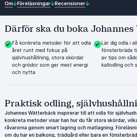
Om
Föreläsningar
Recensioner
Därför ska du boka Johannes
Få konkreta metoder för att odla
Lär dig odla i al
året runt med fokus på
fönsterbräda til
självhushållning, stora skördar
av tips om sådd
och grödor som ger mest energi
kallodling och
och nytta
Praktisk odling, självhushållni
Johannes Wätterbäck inspirerar till att odla för självhush
konkreta metoder visar han hur du får stora skördar, vil
råvarorna genom smart lagring och matlagning. Föreläsnin
om du har en balkong, trädgård eller bara en fönsterbräd