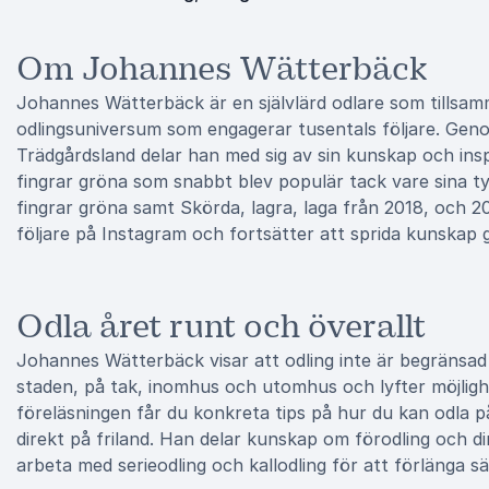
Om Johannes Wätterbäck
Johannes Wätterbäck är en självlärd odlare som tills
odlingsuniversum som engagerar tusentals följare. Ge
Trädgårdsland delar han med sig av sin kunskap och insp
fingrar gröna som snabbt blev populär tack vare sina ty
fingrar gröna samt Skörda, lagra, laga från 2018, och 2
följare på Instagram och fortsätter att sprida kunskap
Odla året runt och överallt
Johannes Wätterbäck visar att odling inte är begränsad ti
staden, på tak, inomhus och utomhus och lyfter möjlig
föreläsningen får du konkreta tips på hur du kan odla på
direkt på friland. Han delar kunskap om förodling och 
arbeta med serieodling och kallodling för att förlänga