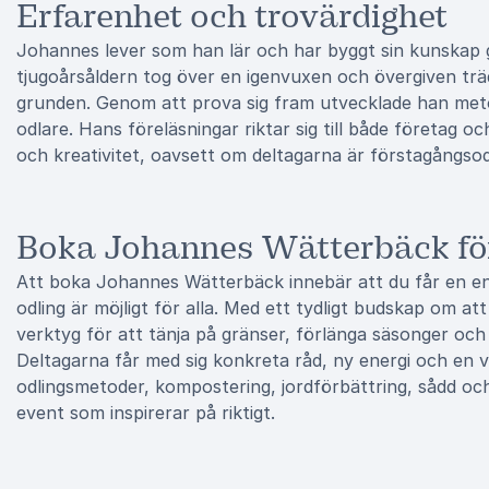
Erfarenhet och trovärdighet
Johannes lever som han lär och har byggt sin kunskap g
tjugoårsåldern tog över en igenvuxen och övergiven trä
grunden. Genom att prova sig fram utvecklade han meto
odlare. Hans föreläsningar riktar sig till både företag o
och kreativitet, oavsett om deltagarna är förstagångsodl
Boka Johannes Wätterbäck för
Att boka Johannes Wätterbäck innebär att du får en en
odling är möjligt för alla. Med ett tydligt budskap om at
verktyg för att tänja på gränser, förlänga säsonger och 
Deltagarna får med sig konkreta råd, ny energi och en vi
odlingsmetoder, kompostering, jordförbättring, sådd o
event som inspirerar på riktigt.