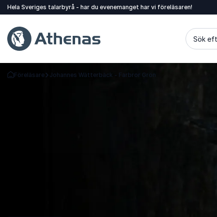
Hela Sveriges talarbyrå - har du evenemanget har vi föreläsaren!
Sök eft
Föreläsare
Johannes Wätterbäck - Farbror Grön
Gå tillbaka till startsidan