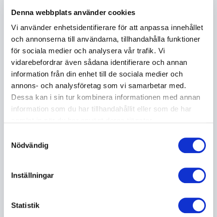
Denna webbplats använder cookies
Vi använder enhetsidentifierare för att anpassa innehållet
Glädje, positivitet och delaktighet
och annonserna till användarna, tillhandahålla funktioner
En återkommande del i Stavros Loucas föreläsningar
för sociala medier och analysera vår trafik. Vi
är betydelsen av glädje och positivitet i lärandet. Han
vidarebefordrar även sådana identifierare och annan
visar hur ett positivt förhållningssätt kan öka
information från din enhet till de sociala medier och
delaktighet, minska konflikter och stärka relationer
annons- och analysföretag som vi samarbetar med.
mellan elever och lärare. När människor känner
Dessa kan i sin tur kombinera informationen med annan
arbetsglädje och sammanhang ökar också viljan att
information som du har tillhandahållit eller som de har
anstränga sig och ta ansvar. Stavros Louca betonar
samlat in när du har använt deras tjänster.
vikten av att skapa en kultur där respekt och
Samtyckesval
lyhördhet inte bara är ord, utan levande värden i
Nödvändig
vardagen. Det är ofta här nyckeln till långsiktig
motivation och hållbar utveckling finns.
Inställningar
Skola, utbildning och näringsliv i
Statistik