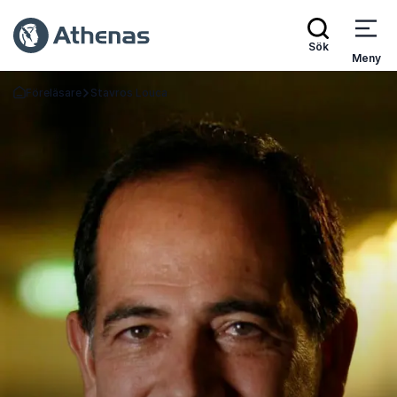
Sök
Meny
Föreläsare
Stavros Louca
Gå tillbaka till startsidan