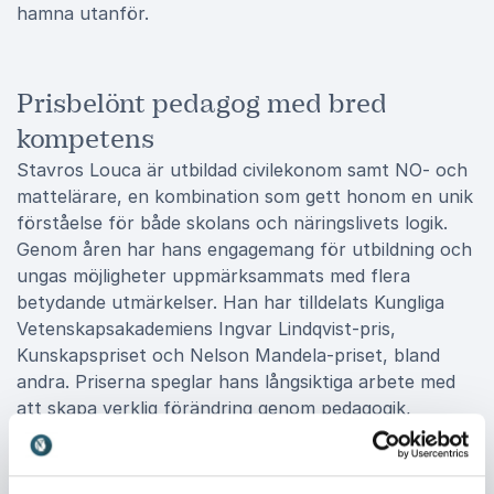
hamna utanför.
Prisbelönt pedagog med bred
kompetens
Stavros Louca är utbildad civilekonom samt NO- och
mattelärare, en kombination som gett honom en unik
förståelse för både skolans och näringslivets logik.
Genom åren har hans engagemang för utbildning och
ungas möjligheter uppmärksammats med flera
betydande utmärkelser. Han har tilldelats Kungliga
Vetenskapsakademiens Ingvar Lindqvist-pris,
Kunskapspriset och Nelson Mandela-priset, bland
andra. Priserna speglar hans långsiktiga arbete med
att skapa verklig förändring genom pedagogik,
snarare än tillfälliga lösningar. För Stavros Louca
handlar framgång om att ge unga människor rätt
förutsättningar att lyckas på egna meriter.