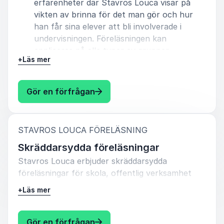
erfarenheter där Stavros Louca visar på
vikten av brinna för det man gör och hur
han får sina elever att bli involverade i
undervisningen. Föreläsningen kan
appliceras på alla typer av grupper
+
Läs mer
eftersom den bygger på relationer som i sin
tur medför prestationer.
: Stavros Louca Relationer och p
Gör en förfrågan
:
STAVROS LOUCA FÖRELÄSNING
Skräddarsydda föreläsningar
Stavros Louca erbjuder skräddarsydda
föreläsningar för skola, offentlig verksamhet
och organisationer som vill stärka motivation,
+
Läs mer
relationer och prestationer. Med utgångspunkt i
uppdragsgivarens behov formas innehållet efter
målgrupp, aktuella utmaningar och önskade
: Stavros Louca Skräddarsydda 
Gör en förfrågan