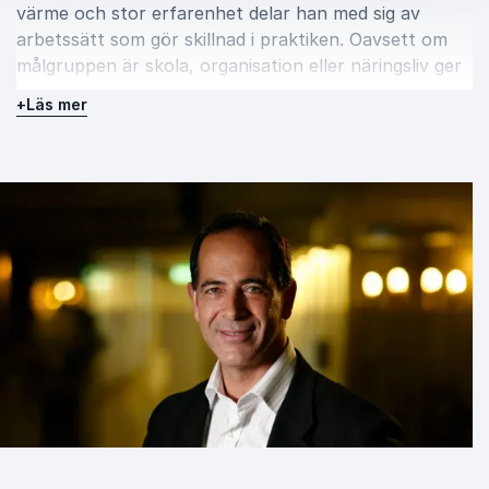
värme och stor erfarenhet delar han med sig av
arbetssätt som gör skillnad i praktiken. Oavsett om
målgruppen är skola, organisation eller näringsliv ger
Stavros Louca nya perspektiv på hur vi kan möta
+
Läs mer
dagens unga och skapa förutsättningar för
framtidens möjligheter.