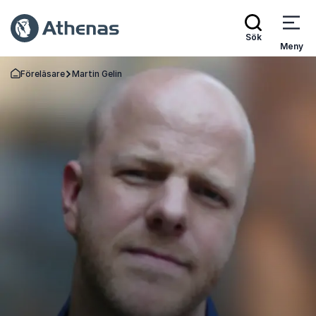
Sök
Meny
Föreläsare
Martin Gelin
Gå tillbaka till startsidan