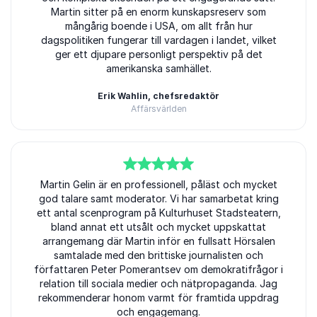
Martin sitter på en enorm kunskapsreserv som
mångårig boende i USA, om allt från hur
dagspolitiken fungerar till vardagen i landet, vilket
ger ett djupare personligt perspektiv på det
amerikanska samhället.
Erik Wahlin, chefsredaktör
Affärsvärlden
5
av
Martin Gelin är en professionell, påläst och mycket
5
god talare samt moderator. Vi har samarbetat kring
ett antal scenprogram på Kulturhuset Stadsteatern,
bland annat ett utsålt och mycket uppskattat
arrangemang där Martin inför en fullsatt Hörsalen
samtalade med den brittiske journalisten och
författaren Peter Pomerantsev om demokratifrågor i
relation till sociala medier och nätpropaganda. Jag
rekommenderar honom varmt för framtida uppdrag
och engagemang.