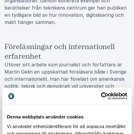
organisationer. Genom konkreta exempel och
berättelser från teknikens centrum ger han publiken
en tydligare bild av hur innovation, digitalisering och
makt hänger samman.
Föreläsningar och internationell
erfarenhet
Utöver sitt arbete som journalist och författare är
Martin Gelin en uppskattad föreläsare både i Sverige
och internationellt. Han har föreläst om amerikansk
politik, teknik och demokrati vid universitet och
konferenser runt om i världen. Bland annat har han
talat vid Columbia University, New York University,
The University of Hong Kong, Jaipur Literary Festival
och Personal Democracy Forum. Han har också
Denna webbplats använder cookies
medverkat i internationella medier som BBC, CNN,
Vi använder enhetsidentifierare för att anpassa innehållet
New York Times och Foreign Policy. I Sverige hörs
och annonserna till användarna, tillhandahålla funktioner