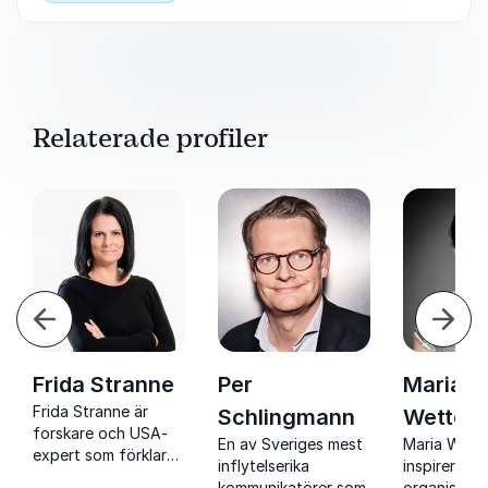
Relaterade profiler
ående
Näst
Frida Stranne
Per
Maria
Frida Stranne är
Schlingmann
Wetters
forskare och USA-
En av Sveriges mest
Maria Wett
expert som förklarar
inflytelserika
inspirerar
amerikansk politik,
kommunikatörer som
organisatio