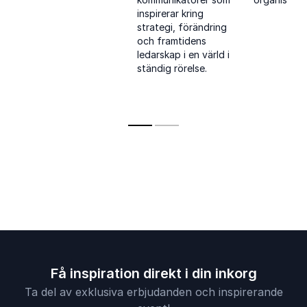
maktspel och
inspirerar kring
förstå klim
globala
strategi, förändring
och hållbar
konsekvenser med
och framtidens
utveckling 
skärpa och djup
ledarskap i en värld i
vägar framå
ständig rörelse.
grönare fra
Få inspiration direkt i din inkorg
Ta del av exklusiva erbjudanden och inspirerande