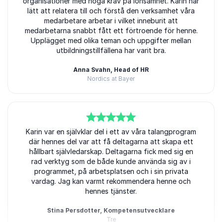
organisationer med höga krav på lönsamhet. Karin har
lätt att relatera till och förstå den verksamhet våra
medarbetare arbetar i vilket inneburit att
medarbetarna snabbt fått ett förtroende för henne.
Upplägget med olika teman och uppgifter mellan
utbildningstillfällena har varit bra.
Anna Svahn, Head of HR
Nordics at Bayer
5
Karin var en självklar del i ett av våra talangprogram
av
5
där hennes del var att få deltagarna att skapa ett
hållbart självledarskap. Deltagarna fick med sig en
rad verktyg som de både kunde använda sig av i
programmet, på arbetsplatsen och i sin privata
vardag. Jag kan varmt rekommendera henne och
hennes tjänster.
Stina Persdotter, Kompetensutvecklare
Tre