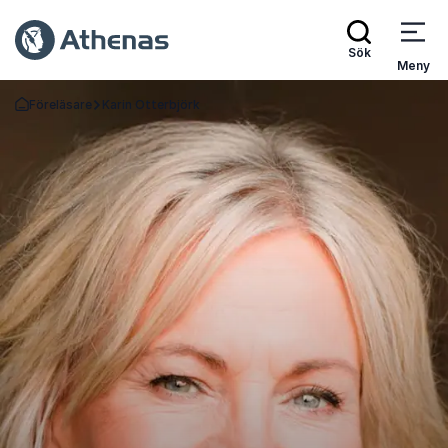
Sök
Meny
Föreläsare
Karin Otterbjörk
Gå tillbaka till startsidan