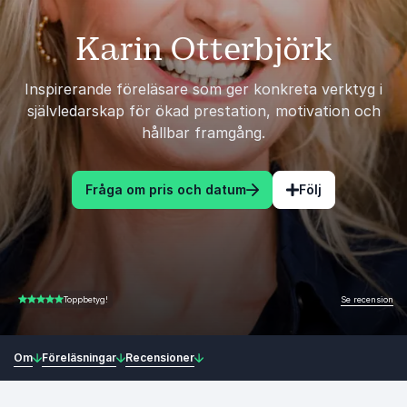
Karin Otterbjörk
Inspirerande föreläsare som ger konkreta verktyg i
självledarskap för ökad prestation, motivation och
hållbar framgång.
Fråga om pris och datum
Följ
Se recension
Toppbetyg!
5.00 av 5
Om
Föreläsningar
Recensioner