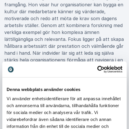
framgång. Hon visar hur organisationer kan bygga en
kultur där medarbetare känner sig värderade,
motiverade och redo att möta de krav som dagens
arbetsliv ställer. Genom att kombinera forskning med
verkliga exempel gör hon komplexa ämnen
lättillgängliga och relevanta. Fokus ligger på att skapa
hållbara arbetssätt där prestation och välmående går
hand i hand. När individer lär sig att leda sig själva
stärks hela organisationens förmåga att navigera i en
föränderlig värld.
Boka Karin Otterbjörk för ditt event
Denna webbplats använder cookies
Att boka Karin Otterbjörk till ditt event innebär att ge
Vi använder enhetsidentifierare för att anpassa innehållet
din organisation mer än en inspirerande stund. Det är
och annonserna till användarna, tillhandahålla funktioner
en investering i framtida resultat, engagemang och
för sociala medier och analysera vår trafik. Vi
utveckling. Hennes föreläsningar förändrar synen på
vidarebefordrar även sådana identifierare och annan
självledarskap och arbetslivets krav, samtidigt som de
information från din enhet till de sociala medier och