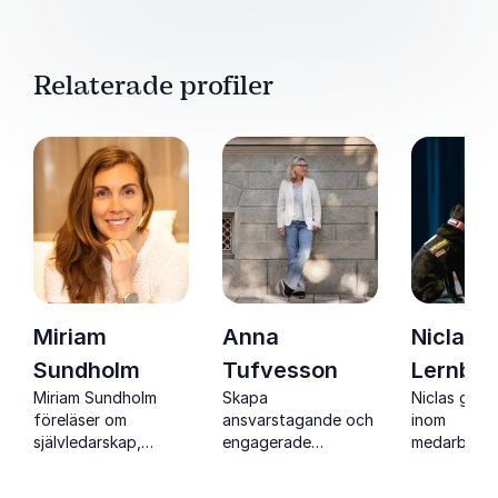
även i framtiden.
Relaterade profiler
Miriam
Anna
Niclas
Sundholm
Tufvesson
Lernber
Miriam Sundholm
Skapa
Niclas ger 
föreläser om
ansvarstagande och
inom
självledarskap,
engagerade
medarbetar
hållbar prestation,
medarbetare med
ledarskap f
arbetsmiljö och
Anna Tufvesson
skapa ett V