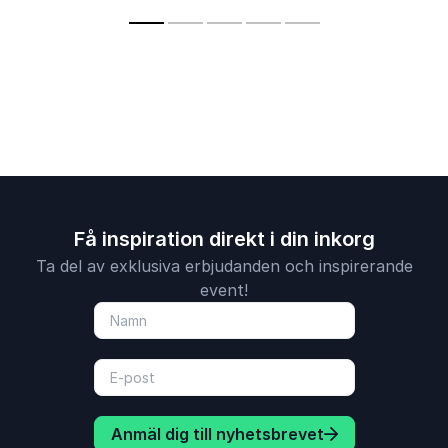
kvinnohälsa i
självledarsk
arbetslivet
bemötande 
arbeta till
mot gemen
mål.
Få inspiration direkt i din inkorg
Ta del av exklusiva erbjudanden och inspirerande
event!
Anmäl dig till nyhetsbrevet