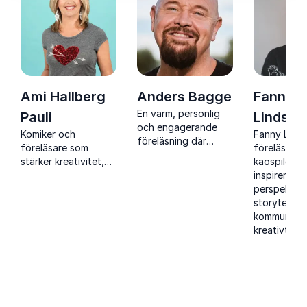
Ami Hallberg
Anders Bagge
Fanny
En varm, personlig
Pauli
Lindstr
och engagerande
Komiker och
Fanny Linds
föreläsning där
föreläsare som
föreläsare 
Anders Bagge delar
stärker kreativitet,
kaospilot s
livsresan bakom
kommunikation och
inspirerar 
musiken,
samarbete med
perspektiv 
motgångarna och
humor och stark
storytelling
drivkraften framåt.
scennärvaro
kommunikat
kreativt le