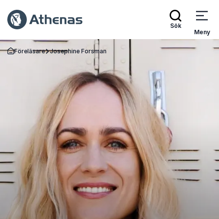
Sök
Meny
Föreläsare
Josephine Forsman
Gå tillbaka till startsidan