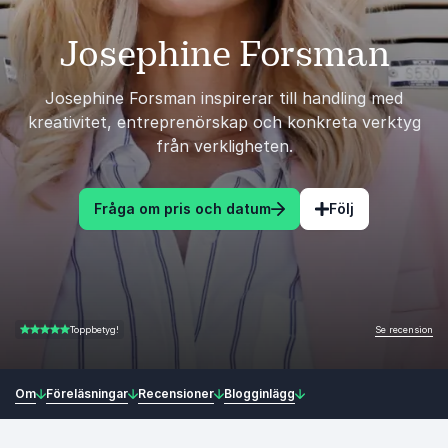
Josephine Forsman
Josephine Forsman inspirerar till handling med
kreativitet, entreprenörskap och konkreta verktyg
från verkligheten.
Fråga om pris och datum
Följ
Se recension
Toppbetyg!
4.67 av 5
Om
Föreläsningar
Recensioner
Blogginlägg