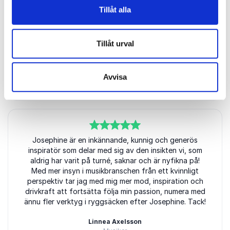
Josephines förmåga att bjuda in mig som lyssnare
Tillåt alla
och förmedla sitt budskap på ett inspirerande och
relaterbart sätt. Det väckte ett driv i mig som lever
vidare långt efter föreläsningens slut. Att även få
Tillåt urval
med sig ett antal konkreta tips på vägen var också
toppen!
Linnéa Eriksson
Avvisa
Miljökonsult/låtskrivare
5
av
Josephine är en inkännande, kunnig och generös
5
inspiratör som delar med sig av den insikten vi, som
aldrig har varit på turné, saknar och är nyfikna på!
Med mer insyn i musikbranschen från ett kvinnligt
perspektiv tar jag med mig mer mod, inspiration och
drivkraft att fortsätta följa min passion, numera med
ännu fler verktyg i ryggsäcken efter Josephine. Tack!
Linnea Axelsson