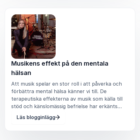
fram andra talare och säkerställa att
är Josephine Forsman det självklara valet. Vänta
evenemangets budskap och mål verkligen
inte, boka en föreläsning idag och upplev
når fram till publiken.
skillnaden.
Det är inte bara en person på scenen; det
är en dialog, en interaktion som blir möjlig
tack vare Josephines expertis och karisma.
Med Josephine vid din sida kommer ditt
Musikens effekt på den mentala
evenemang att nå nya höjder av engagemang
och inspiration.
hälsan
Att musik spelar en stor roll i att påverka och
förbättra mental hälsa känner vi till. De
terapeutiska effekterna av musik som källa till
stöd och känslomässig befrielse har erkänts
genom århundraden. Musikens förmåga att
Läs blogginlägg
överskrida språket och stimulera en överlägsen
mängd aktivitet i hjärnan. Musi