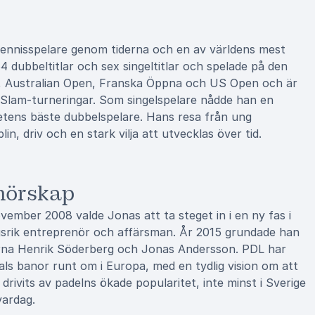
ennisspelare genom tiderna och en av världens mest
 dubbeltitlar och sex singeltitlar och spelade på den
on, Australian Open, Franska Öppna och US Open och är
 Slam-turneringar. Som singelspelare nådde han en
netens bäste dubbelspelare. Hans resa från ung
lin, driv och en stark vilja att utvecklas över tid.
enörskap
november 2008 valde Jonas att ta steget in i en ny fas i
ngsrik entreprenör och affärsman. År 2015 grundade han
rna Henrik Söderberg och Jonas Andersson. PDL har
tals banor runt om i Europa, med en tydlig vision om att
r drivits av padelns ökade popularitet, inte minst i Sverige
vardag.