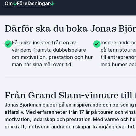
Om
Föreläsningar
Därför ska du boka Jonas Bj
Få unika insikter från en av
Inspirerande be
världens främsta dubbelspelare
på tennistour
om motivation, prestation och hur
till entreprenö
man når sina mål över tid
med humor oc
Från Grand Slam-vinnare till
Jonas Björkman bjuder på en inspirerande och personlig re
affärsliv. Med erfarenheter från 17 år på touren och vinst
motivation, ledarskap och prestation. Med värme och hu
drivkraft, motiverar andra och skapar framgång över tid.