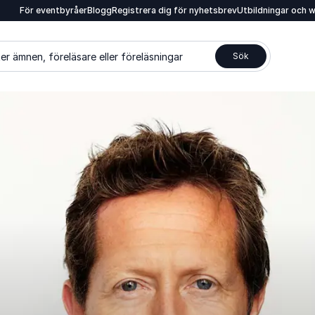
För eventbyråer
Blogg
Registrera dig för nyhetsbrev
Utbildningar och 
er ämnen, föreläsare eller föreläsningar
Sök