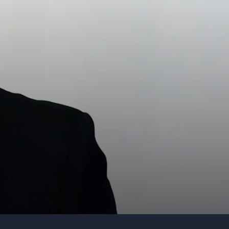
Telefon
Företag eller organisation
Info om ditt evenemang
Skicka förfrågan
Ring oss
031 38 37 000