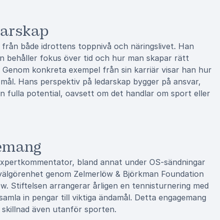
darskap
r från både idrottens toppnivå och näringslivet. Han
n behåller fokus över tid och hur man skapar rätt
r. Genom konkreta exempel från sin karriär visar han hur
ål. Hans perspektiv på ledarskap bygger på ansvar,
n fulla potential, oavsett om det handlar om sport eller
gemang
som expertkommentator, bland annat under OS-sändningar
 välgörenhet genom Zelmerlöw & Björkman Foundation
 Stiftelsen arrangerar årligen en tennisturnering med
samla in pengar till viktiga ändamål. Detta engagemang
a skillnad även utanför sporten.