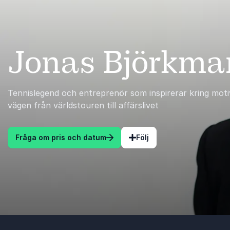
Jonas Björkma
Tennislegend och entreprenör som inspirerar kring moti
vägen från världstouren till affärslivet
Fråga om pris och datum
Följ