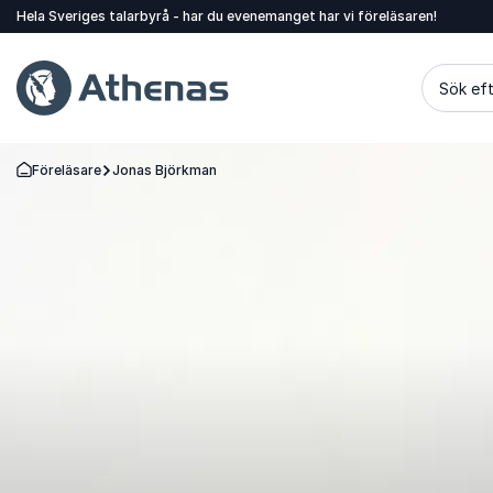
Hela Sveriges talarbyrå - har du evenemanget har vi föreläsaren!
Sök eft
Föreläsare
Jonas Björkman
Gå tillbaka till startsidan