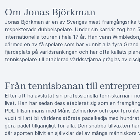
Om Jonas Björkman
Jonas Björkman är en av Sveriges mest framgångsrika t
respekterade dubbelspelare. Under sin karriär tog han 54
internationella touren i hela 17 år. Han vann Wimbled
därmed en av få spelare som har vunnit alla fyra Grand
fjärdeplats på världsrankingen och har ofta kallats pla
tennisspelare till etablerad världsstjärna präglas av discip
Från tennisbanan till entrepr
Efter att ha avslutat sin professionella tenniskarriär i 
livet. Han har sedan dess etablerat sig som en framgå
PDL tillsammans med Måns Zelmerlöw och sportprofile
vuxit till att bli världens största padelkedja med hundra
göra padel tillgängligt för alla. Den snabba tillväxten ha
där sporten blivit en självklar del av många människors 