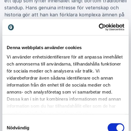
ett djup som lyfter innehållet långt bortom traditionell
standup. Hans genuina intresse för vetenskap och
historia gör att han kan förklara komplexa ämnen på
ett lättillgängligt och engagerande sätt, samtidigt som
publiken får skratta. Kombinationen av kunskap och
humor skapar en upplevelse som både inspirerar och
stannar kvar.
Denna webbplats använder cookies
Vi använder enhetsidentifierare för att anpassa innehållet
och annonserna till användarna, tillhandahålla funktioner
Framtid, skratt och nya perspektiv
för sociala medier och analysera vår trafik. Vi
Jesper Rönndahl har bland annat turnerat med
vidarebefordrar även sådana identifierare och annan
showen Hej framtiden där han levererar sin analys av
information från din enhet till de sociala medier och
framtiden med både skärpa och humor. Här väver
annons- och analysföretag som vi samarbetar med.
han samman sina intressen för vetenskap, historia
Dessa kan i sin tur kombinera informationen med annan
och samhällsutveckling och bjuder publiken på nya
information som du har tillhandahållit eller som de har
sätt att se på världen. Oavsett om fokus ligger på
samlat in när du har använt deras tjänster.
framtidsfrågor, populärvetenskap eller ren
Samtyckesval
underhållning lyckas han skapa en dynamisk och
Nödvändig