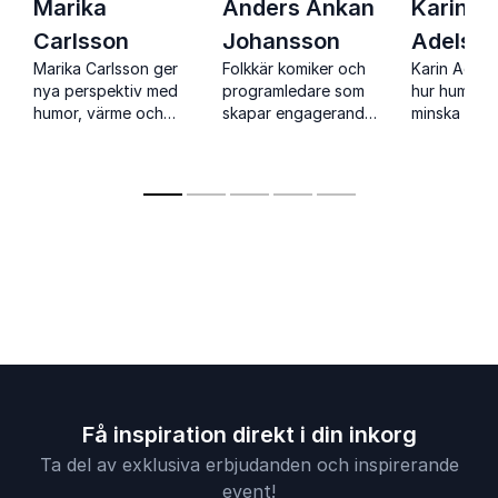
Marika
Anders Ankan
Karin
Carlsson
Johansson
Adelskö
Marika Carlsson ger
Folkkär komiker och
Karin Adels
nya perspektiv med
programledare som
hur humor 
humor, värme och
skapar engagerande
minska stre
energi. En prisbelönt
quiz, humor och
team och s
talare som
interaktiv
hållbara
engagerar publiken
underhållning för alla
arbetsplat
och skapar
typer av publik.
forskning, 
minnesvärda
träffsäker 
upplevelser.
Få inspiration direkt i din inkorg
Ta del av exklusiva erbjudanden och inspirerande
event!