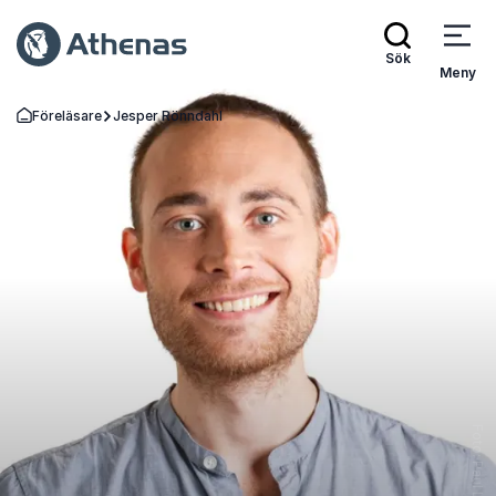
Sök
Meny
Föreläsare
Jesper Rönndahl
Gå tillbaka till startsidan
Foto: Paul Lindqvist