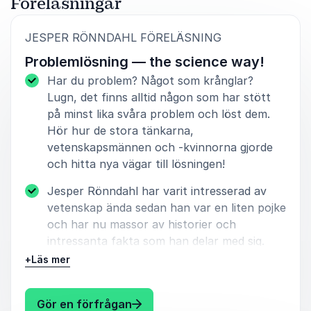
Föreläsningar
:
JESPER RÖNNDAHL FÖRELÄSNING
Problemlösning — the science way!
Har du problem? Något som krånglar?
Lugn, det finns alltid någon som har stött
på minst lika svåra problem och löst dem.
Hör hur de stora tänkarna,
vetenskapsmännen och -kvinnorna gjorde
och hitta nya vägar till lösningen!
Jesper Rönndahl har varit intresserad av
vetenskap ända sedan han var en liten pojke
och har nu massor av historier och
intressanta fakta som han delar med sig.
Han har en förmåga att kunna göra
+
Läs mer
komplicerade, teoretiska fenomen till
lättbegripliga och underhållande tips som du
: Jesper Rönndahl Problemlösnin
Gör en förfrågan
kan använda i praktiken.