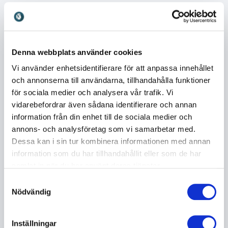
ungdomsfängelse, på Karolinska
universitetssjukhuset, Stiftelsen 29k, Kry och
Karolinska institutet. Hon disputerade 2020 och
forskar om smärta och smärtbehandling vid
Denna webbplats använder cookies
Karolinska institutet. Denna bredd ger henne en unik
kombination av forskning, klinisk erfarenhet och
Vi använder enhetsidentifierare för att anpassa innehållet
organisationsförståelse. Jenny driver också en egen
och annonserna till användarna, tillhandahålla funktioner
mottagning på Södermalm i Stockholm där hon
för sociala medier och analysera vår trafik. Vi
arbetar kliniskt.
vidarebefordrar även sådana identifierare och annan
information från din enhet till de sociala medier och
annons- och analysföretag som vi samarbetar med.
Dessa kan i sin tur kombinera informationen med annan
Forskning om smärta och mänskligt
information som du har tillhandahållit eller som de har
beteende
samlat in när du har använt deras tjänster.
Utöver sitt arbete med organisationer forskar Jenny
Samtyckesval
om smärtpsykologi. Kronisk smärta påverkar ofta
Nödvändig
människors vardag på djupet och kan förändra både
beteenden och relationer. I sin forskning och
Inställningar
undervisning utforskar hon hur psykologiska