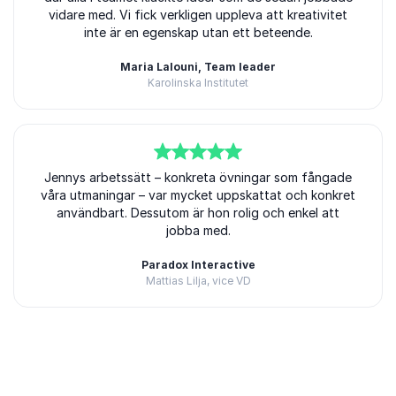
vidare med. Vi fick verkligen uppleva att kreativitet
inte är en egenskap utan ett beteende.
Maria Lalouni, Team leader
Karolinska Institutet
5
Jennys arbetssätt – konkreta övningar som fångade
av
5
våra utmaningar – var mycket uppskattat och konkret
användbart. Dessutom är hon rolig och enkel att
jobba med.
Paradox Interactive
Mattias Lilja, vice VD
Betygsatt
5.00
/5 baserat på
3
Kundrecensioner