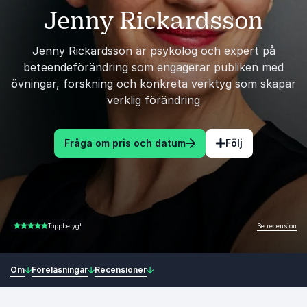
Jenny Rickardsson
Jenny Rickardsson är psykolog och expert på
beteendeförändring som engagerar publiken med
övningar, forskning och konkreta verktyg som skapar
verklig förändring
Fråga om pris och datum
Följ
Se recension
Toppbetyg!
5.00 av 5
Om
Föreläsningar
Recensioner