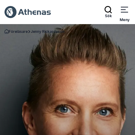
Sök
Meny
Föreläsare
Jenny Rickardsson
Gå tillbaka till startsidan