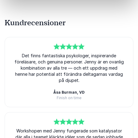
Kundrecensioner
5
av
Det finns fantastiska psykologer, inspirerande
5
föreläsare, och genuina personer. Jenny är en ovanlig
kombination av alla tre — och ett uppdrag med
henne har potential att förändra deltagarnas vardag
på djupet.
Åsa Burman, VD
Finish on time
5
Workshopen med Jenny fungerade som katalysator
av
5
där alla i teamet kläckte idéer som de sedan jobbade