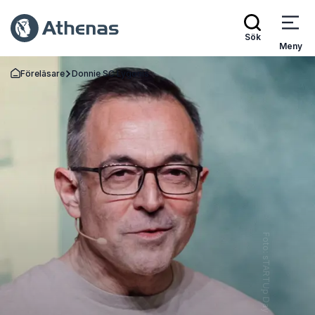
Sök
Meny
Föreläsare
Donnie SC Lygonis
Gå tillbaka till startsidan
Foto: sTARTUp Day Maanus Kullamaa