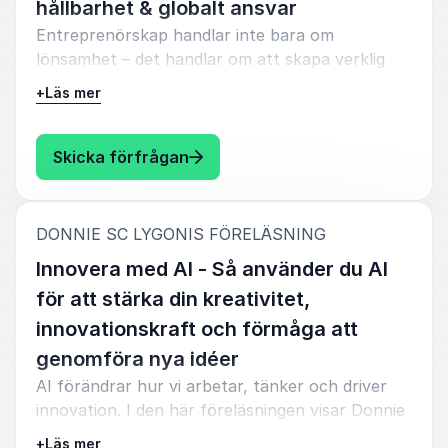
hållbarhet & globalt ansvar
Entreprenörskap handlar inte bara om
lönsamhet – det handlar om att skapa verklig
förändring. Hållbara och socialt ansvarstagande
+
Läs mer
företag är inte bara etiskt rätt, utan även
affärsmässigt smart.
: Donnie SC Lygonis Framtidens 
Skicka förfrågan
Hur företag kan bygga en hållbar och
långsiktigt lönsam affärsmodell
Exempel på företag som integrerat globalt
:
DONNIE SC LYGONIS FÖRELÄSNING
ansvar och gjort det till en konkurrensfördel
Innovera med AI - Så använder du AI
Praktiska strategier för att balansera vinst
för att stärka din kreativitet,
och samhällspåverkan
innovationskraft och förmåga att
genomföra nya idéer
AI förändrar hur vi arbetar, tänker och driver
innovation. I den här föreläsningen visar Donnie
SC Lygonis hur AI kan användas som ett
+
Läs mer