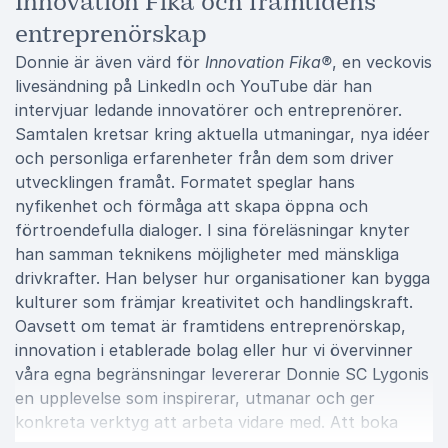
Innovation Fika och framtidens
entreprenörskap
Donnie är även värd för
Innovation Fika®
, en veckovis
livesändning på LinkedIn och YouTube där han
intervjuar ledande innovatörer och entreprenörer.
Samtalen kretsar kring aktuella utmaningar, nya idéer
och personliga erfarenheter från dem som driver
utvecklingen framåt. Formatet speglar hans
nyfikenhet och förmåga att skapa öppna och
förtroendefulla dialoger. I sina föreläsningar knyter
han samman teknikens möjligheter med mänskliga
drivkrafter. Han belyser hur organisationer kan bygga
kulturer som främjar kreativitet och handlingskraft.
Oavsett om temat är framtidens entreprenörskap,
innovation i etablerade bolag eller hur vi övervinner
våra egna begränsningar levererar Donnie SC Lygonis
en upplevelse som inspirerar, utmanar och ger
konkreta verktyg att arbeta vidare med. Att boka
Donnie SC Lygonis för ditt event innebär en