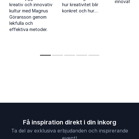
innovation,
kreativ och innovativ
hur kreativitet blir
kreativitet 
kultur med Magnus
konkret och hur
ledarskap 
Göransson genom
idéer går från tanke
forskaren Le
lekfulla och
till handling i
effektiva metoder.
vardagen.
Få inspiration direkt i din inkorg
Ta del av exklusiva erbjudanden och inspirerande
event!