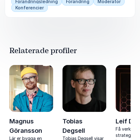
Förändringsledning
Förändring
Moderator
Konferencier
Relaterade profiler
Magnus
Tobias
Leif Den
Få verktyg
Göransson
Degsell
strategier f
Lär er bygga en
Tobias Degsell visar