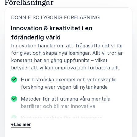
Föreläsningar
5
Donnie var talare på vårt Banking & Insurance-event,
av
5
:
DONNIE SC LYGONIS FÖRELÄSNING
där han med sin erfarenhet av innovation verkligen
Innovation & kreativitet i en
fångade publiken. Hans förmåga att skapa
engagemang och leverera en tankeväckande
föränderlig värld
presentation imponerade stort. Han inspirerade
Innovation handlar om att ifrågasätta det vi tar
beslutsfattare inom branschen med sin dynamiska stil
för givet och skapa nya lösningar. Allt vi tror är
och djupa kunskap.
konstant har en gång uppfunnits – vilket
Anton Lindholm
betyder att vi kan ompröva och förbättra allt.
Management Events
Hur historiska exempel och vetenskaplig
forskning visar vägen till nytänkande
Metoder för att utmana våra mentala
5
av
Donnie är helt unik! En superconnector med
5
barriärer och bli mer innovativa
oöverträffad energi som varit en stor
inspirationskälla under vår startup-resa. Som vår
Konkreta verktyg för att integrera
första affärscoach hjälpte han oss att navigera
+
Läs mer
kreativitet i vardagen
startup-landskapet, få vår första kund och de
investerarkontakter som ledde till vår första VC-