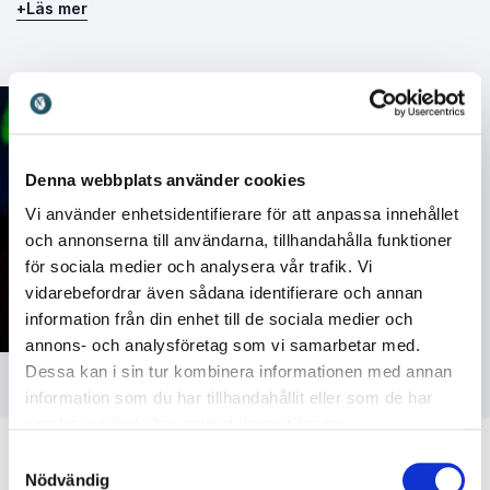
+
Läs mer
föreläsare som kombinerar lång erfarenhet med
genuin närvaro på scen. Han lämnar publiken med
nya perspektiv, stärkt mod och en tydlig känsla av att
innovation är något vi alla kan vara med och skapa.
Denna webbplats använder cookies
Vi använder enhetsidentifierare för att anpassa innehållet
och annonserna till användarna, tillhandahålla funktioner
för sociala medier och analysera vår trafik. Vi
vidarebefordrar även sådana identifierare och annan
information från din enhet till de sociala medier och
annons- och analysföretag som vi samarbetar med.
Foto: Valeria Collina
Dessa kan i sin tur kombinera informationen med annan
information som du har tillhandahållit eller som de har
samlat in när du har använt deras tjänster.
Samtyckesval
Nödvändig