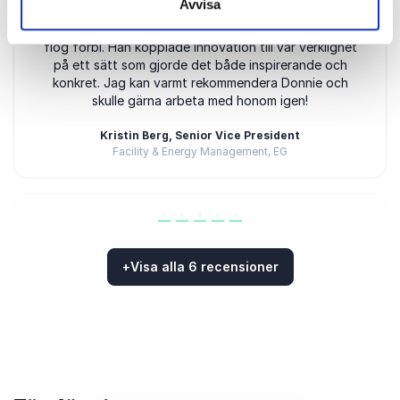
Avvisa
han levererade med råge! Hans energi, nyfikenhet
och förmåga att utmana publiken gjorde att timmen
flög förbi. Han kopplade innovation till vår verklighet
på ett sätt som gjorde det både inspirerande och
konkret. Jag kan varmt rekommendera Donnie och
skulle gärna arbeta med honom igen!
Kristin Berg, Senior Vice President
Facility & Energy Management, EG
5
En fantastisk moderator och inspiratör. Hög energi,
av
5
professionell i både förberedelser och
+
Visa alla 6 recensioner
genomförande. Vi kommer definitivt att anlita Donnie
Betygsatt
5.00
/5 baserat på
6
Kundrecensioner
igen!
Martin Wänblom, CEO
GKN Aerospace Sweden