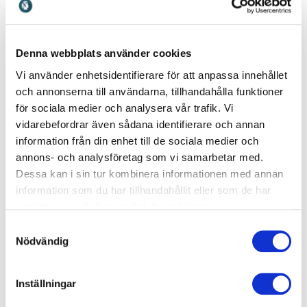
förutsättningar eller dyra inköp.
Gerillaergonomi handlar om att använda
Denna webbplats använder cookies
vardagens möjligheter:
Vi använder enhetsidentifierare för att anpassa innehållet
• Resa sig under ett digitalt möte.
och annonserna till användarna, tillhandahålla funktioner
• Flytta arbetet närmare kroppen istället för att
för sociala medier och analysera vår trafik. Vi
vidarebefordrar även sådana identifierare och annan
sträcka sig.
information från din enhet till de sociala medier och
• Växla mellan att sitta, stå och röra sig under
annons- och analysföretag som vi samarbetar med.
dagen.
Dessa kan i sin tur kombinera informationen med annan
information som du har tillhandahållit eller som de har
Poängen är ganska enkel: kroppen behöver inte
samlat in när du har använt deras tjänster.
perfektion. Den behöver variation. Och variation
Samtyckesval
blir verklighet först när arbetsdagen är
Nödvändig
organiserad för det.
Mina föreläsningar handlar inte om att säga ”det
Inställningar
är bra att stå upp ibland”. Alla vet det redan.