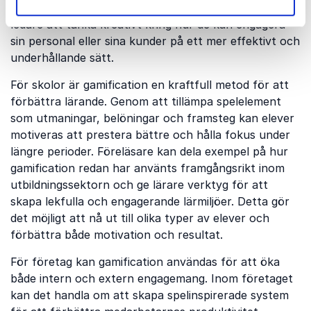
tjänster. Föreläsningar om gamification kan inspirera
ledare att tänka kreativt kring hur de kan engagera
sin personal eller sina kunder på ett mer effektivt och
underhållande sätt.
För skolor är gamification en kraftfull metod för att
förbättra lärande. Genom att tillämpa spelelement
som utmaningar, belöningar och framsteg kan elever
motiveras att prestera bättre och hålla fokus under
längre perioder. Föreläsare kan dela exempel på hur
gamification redan har använts framgångsrikt inom
utbildningssektorn och ge lärare verktyg för att
skapa lekfulla och engagerande lärmiljöer. Detta gör
det möjligt att nå ut till olika typer av elever och
förbättra både motivation och resultat.
För företag kan gamification användas för att öka
både intern och extern engagemang. Inom företaget
kan det handla om att skapa spelinspirerade system