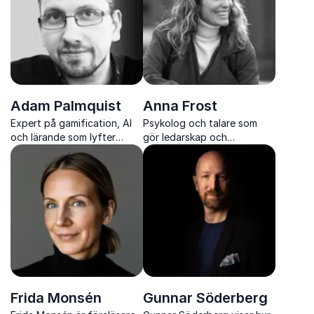
Adam Palmquist
Anna Frost
Expert på gamification, AI
Psykolog och talare som
och lärande som lyfter
gör ledarskap och
engagemang och resultat.
innovation konkret och
tillämpbart
Frida Monsén
Gunnar Söderberg