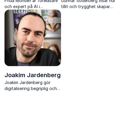
Frida Monsén är föreläsare
Gunnar Söderberg visar hur
och expert på AI i
tillit och trygghet skapar
organisationer,
engagerade team och en
förändringsarbete och
arbetsmiljö där människor
kompetensförsörjning i ett
presterar och trivs
arbetsliv som förändras
snabbt.
Joakim Jardenberg
Joakim Jardenberg gör
digitalisering begriplig och
visar hur ni omsätter teknik
till konkret affärsnytta