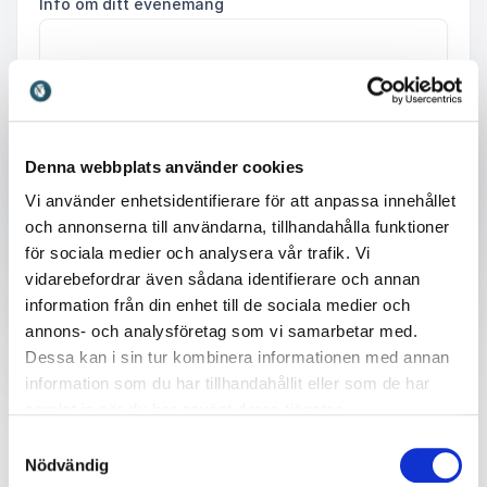
Info om ditt evenemang
Skicka förfrågan
Denna webbplats använder cookies
Vi använder enhetsidentifierare för att anpassa innehållet
och annonserna till användarna, tillhandahålla funktioner
för sociala medier och analysera vår trafik. Vi
vidarebefordrar även sådana identifierare och annan
information från din enhet till de sociala medier och
Därför ska du boka en
annons- och analysföretag som vi samarbetar med.
Dessa kan i sin tur kombinera informationen med annan
föreläsning om
information som du har tillhandahållit eller som de har
samlat in när du har använt deras tjänster.
gamification
Samtyckesval
Nödvändig