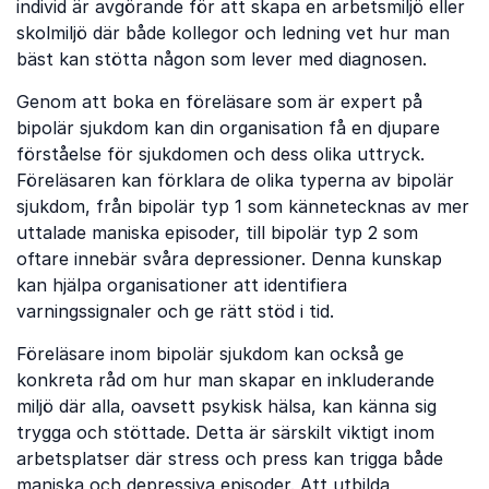
individ är avgörande för att skapa en arbetsmiljö eller
skolmiljö där både kollegor och ledning vet hur man
bäst kan stötta någon som lever med diagnosen.
Genom att boka en föreläsare som är expert på
bipolär sjukdom kan din organisation få en djupare
förståelse för sjukdomen och dess olika uttryck.
Föreläsaren kan förklara de olika typerna av bipolär
sjukdom, från bipolär typ 1 som kännetecknas av mer
uttalade maniska episoder, till bipolär typ 2 som
oftare innebär svåra depressioner. Denna kunskap
kan hjälpa organisationer att identifiera
varningssignaler och ge rätt stöd i tid.
Föreläsare inom bipolär sjukdom kan också ge
konkreta råd om hur man skapar en inkluderande
miljö där alla, oavsett psykisk hälsa, kan känna sig
trygga och stöttade. Detta är särskilt viktigt inom
arbetsplatser där stress och press kan trigga både
maniska och depressiva episoder. Att utbilda