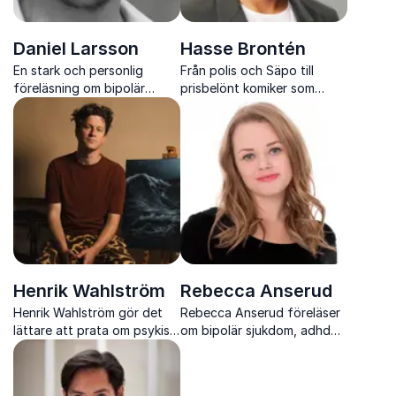
Daniel Larsson
Hasse Brontén
En stark och personlig
Från polis och Säpo till
föreläsning om bipolär
prisbelönt komiker som
sjukdom och vägen tillbaka
berör med humor, värme och
till livet
starka berättelser om livet
Henrik Wahlström
Rebecca Anserud
Henrik Wahlström gör det
Rebecca Anserud föreläser
lättare att prata om psykisk
om bipolär sjukdom, adhd
hälsa och visar hur
och att leva med psykisk
öppenhet bygger tryggare
ohälsa.
arbetsplatser och relationer.