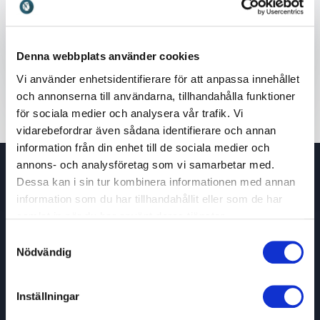
Skicka förfrågan
Denna webbplats använder cookies
Vi använder enhetsidentifierare för att anpassa innehållet
och annonserna till användarna, tillhandahålla funktioner
för sociala medier och analysera vår trafik. Vi
vidarebefordrar även sådana identifierare och annan
information från din enhet till de sociala medier och
annons- och analysföretag som vi samarbetar med.
Dessa kan i sin tur kombinera informationen med annan
Blogginlägg om bipolär sjukdom
information som du har tillhandahållit eller som de har
samlat in när du har använt deras tjänster.
Samtyckesval
Nödvändig
Inställningar