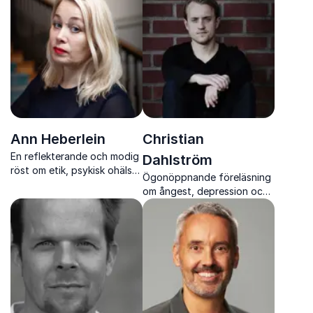
Ann Heberlein
Christian
En reflekterande och modig
Dahlström
röst om etik, psykisk ohälsa
Ögonöppnande föreläsning
och livets stora frågor, med
om ångest, depression och
både skärpa och värme.
psykisk ohälsa