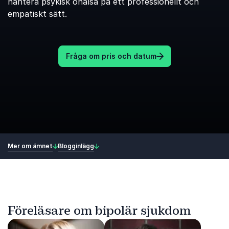
hantera psykisk ohälsa på ett professionellt och
empatiskt sätt.
Fråga om pris och datum
Mer om ämnet
Blogginlägg
Föreläsare om bipolär sjukdom