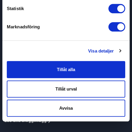
Statistik
Marknadsföring
Visa detaljer
Psykisk ohälsa
Symbolen som får Sverige att prata om psykisk
ohälsa
Tillåt alla
Henrik Wahlström
Föreläsare som skapar samtal om psykisk ohälsa och vägleder
Tillåt urval
till tryggare miljöer!
: Symbolen som får Sverige att prata om p
Läs blogginlägg
Avvisa
Läs alla blogginlägg