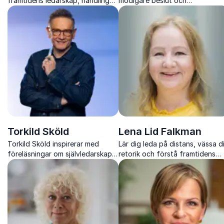
framtidens ledarskap, handling
modigare beslut och
och relationer i en ostabil och
framtidssäkrat ledarskap
snabbt föränderlig omvärld.
Torkild Sköld
Lena Lid Falkman
Torkild Sköld inspirerar med
Lär dig leda på distans, vässa d
föreläsningar om självledarskap,
retorik och förstå framtidens
arbetsglädje, tillit och mod som
digitala arbetsplats med Lena L
gör skillnad på riktigt.
Falkman.