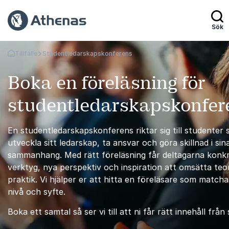
Sök
Tillfälle
Studentledarskapskonferens
Gå tillbaka till startsidan
Boka en föreläsning för
studentledarskapskonfer
En studentledarskapskonferens riktar sig till studenter s
utveckla sitt ledarskap, ta ansvar och göra skillnad i sin
sammanhang. Med rätt föreläsning får deltagarna konk
verktyg, nya perspektiv och inspiration att omsätta teori
praktik. Vi hjälper er att hitta en föreläsare som match
nivå och syfte.
Boka ett samtal så ser vi till att ni får rätt innehåll från 