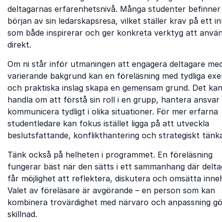
deltagarnas erfarenhetsnivå. Många studenter befinner s
början av sin ledarskapsresa, vilket ställer krav på ett in
som både inspirerar och ger konkreta verktyg att anvä
direkt.
Om ni står inför utmaningen att engagera deltagare me
varierande bakgrund kan en föreläsning med tydliga ex
och praktiska inslag skapa en gemensam grund. Det ka
handla om att förstå sin roll i en grupp, hantera ansvar 
kommunicera tydligt i olika situationer. För mer erfarna
studentledare kan fokus istället ligga på att utveckla
beslutsfattande, konflikthantering och strategiskt tänk
Tänk också på helheten i programmet. En föreläsning
fungerar bäst när den sätts i ett sammanhang där delt
får möjlighet att reflektera, diskutera och omsätta inneh
Valet av föreläsare är avgörande – en person som kan
kombinera trovärdighet med närvaro och anpassning gö
skillnad.