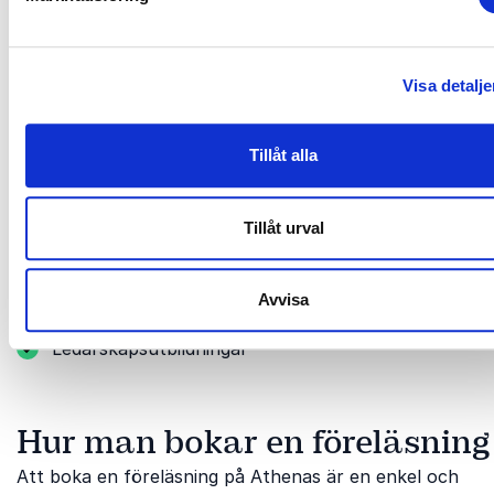
Det gör investeringen långsiktigt värdefull för både indi
organisation.
Visa detalje
Andra relevanta tillfällen
Tillåt alla
Introduktionsdagar för studenter
Nätverksträffar för studentledare
Tillåt urval
Karriärdagar
Avvisa
Inspirationsdagar
Ledarskapsutbildningar
Hur man bokar en föreläsning
Att boka en föreläsning på Athenas är en enkel och