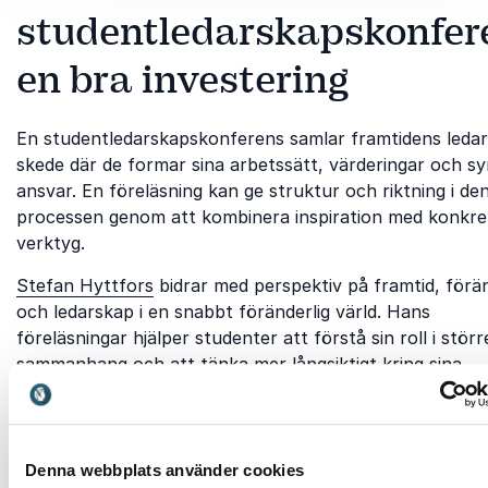
studentledarskapskonfer
en bra investering
En studentledarskapskonferens samlar framtidens ledare
skede där de formar sina arbetssätt, värderingar och s
ansvar. En föreläsning kan ge struktur och riktning i de
processen genom att kombinera inspiration med konkre
verktyg.
Stefan Hyttfors
bidrar med perspektiv på framtid, förä
och ledarskap i en snabbt föränderlig värld. Hans
föreläsningar hjälper studenter att förstå sin roll i störr
sammanhang och att tänka mer långsiktigt kring sina
beslut.
Ari Riabacke
fokuserar på beslutsfattande och
mänskligt beteende. Han ger deltagarna insikt i hur de 
fatta bättre beslut både som individer och i grupp. Det 
särskilt relevant i ledarskapssituationer där osäkerhet 
Denna webbplats använder cookies