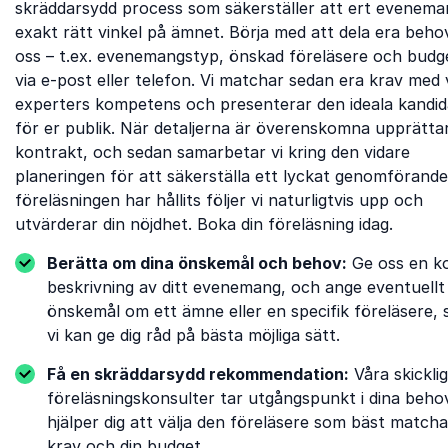
skräddarsydd process som säkerställer att ert evenema
exakt rätt vinkel på ämnet. Börja med att dela era beh
oss ​​– t.ex. evenemangstyp, önskad föreläsere och budg
via e-post eller telefon. Vi matchar sedan era krav med
experters kompetens och presenterar den ideala kandi
för er publik. När detaljerna är överenskomna upprättar
kontrakt, och sedan samarbetar vi kring den vidare
planeringen för att säkerställa ett lyckat genomförande
föreläsningen har hållits följer vi naturligtvis upp och
utvärderar din nöjdhet. Boka din föreläsning idag.
Berätta om dina önskemål och behov:
Ge oss en k
beskrivning av ditt evenemang, och ange eventuellt
önskemål om ett ämne eller en specifik föreläsere, 
vi kan ge dig råd på bästa möjliga sätt.
Få en skräddarsydd rekommendation:
Våra skickli
föreläsningskonsulter tar utgångspunkt i dina beho
hjälper dig att välja den föreläsere som bäst matcha
krav och din budget.