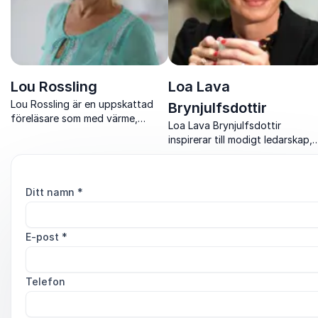
Lou Rossling
Loa Lava
Lou Rossling är en uppskattad
Brynjulfsdottir
föreläsare som med värme,
Loa Lava Brynjulfsdottir
humor och livsvisdom inspirerar
inspirerar till modigt ledarskap,
till bättre ledarskap och starkare
psykologisk trygghet och
relationer.
handlingskraft i en osäker
arbetsvärld.
Ditt namn
*
E-post
*
Telefon