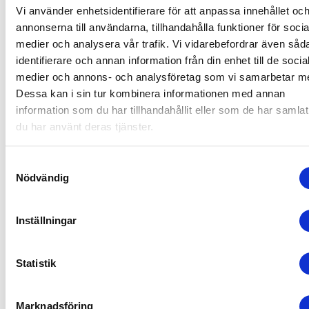
komplexitet är närvarande.
Torkild Sköld
erbjuder konkr
Vi använder enhetsidentifierare för att anpassa innehållet oc
verktyg för personligt ledarskap, motivation och målsät
annonserna till användarna, tillhandahålla funktioner för socia
Hans innehåll är direkt tillämpbart och passar studente
medier och analysera vår trafik. Vi vidarebefordrar även såd
vill utveckla sin förmåga att ta ansvar och driva sitt arb
identifierare och annan information från din enhet till de socia
framåt.
medier och annons- och analysföretag som vi samarbetar m
Dessa kan i sin tur kombinera informationen med annan
Lena Lid Falkman
bidrar med kunskap inom retorik,
information som du har tillhandahållit eller som de har samlat
kommunikation och ledarskap. Hon visar hur deltagarn
du har använt deras tjänster.
nå fram med sitt budskap och skapa förtroende i olika
sammanhang.
Lou Rossling
tillför perspektiv på global
utveckling och faktabaserad förståelse av världen. Hen
Samtyckesval
Nödvändig
föreläsningar ger studenter ett bredare sammanhang at
placera sitt ledarskap i och stärker deras analytiska
förmåga.
Loa Lava Brynjulfsdottir
fokuserar på mod,
Inställningar
självledarskap och att våga ta plats. Hennes perspektiv
värdefullt för studenter som vill utveckla sitt självfört
och sin förmåga att agera i nya situationer.
Statistik
Tillsammans visar dessa föreläsare hur en
studentledarskapskonferens kan kombinera olika perspe
Marknadsföring