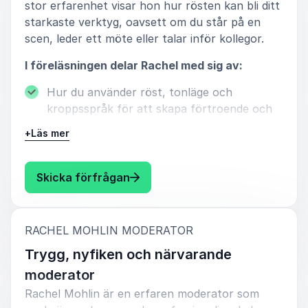
stor erfarenhet visar hon hur rösten kan bli ditt
starkaste verktyg, oavsett om du står på en
scen, leder ett möte eller talar inför kollegor.
I föreläsningen delar Rachel med sig av:
Hur du använder röst, tonläge och
kroppsspråk för att skapa förtroende och
genomslag
+
Läs mer
Hur du hittar din egen närvaro och trygghet
i olika situationer
: Rachel Mohlin Rösten, närvaro
Skicka förfrågan
Hur du bygger en presentation som
verkligen engagerar och landar hos publiken
:
RACHEL MOHLIN MODERATOR
Rachel anpassar alltid sitt innehåll efter
Trygg, nyfiken och närvarande
målgrupp och sammanhang. Hon skräddarsyr
upplägget för varje uppdrag och kan kombinera
moderator
inspiration med konkreta övningar, coachande
Rachel Mohlin är en erfaren moderator som
moment eller underhållande imitationer.