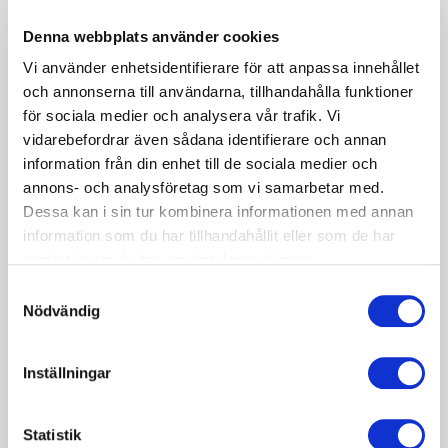
minnesvärt tillskott till programmet.
Denna webbplats använder cookies
Vi använder enhetsidentifierare för att anpassa innehållet
Coachning och personlig utveckling
och annonserna till användarna, tillhandahålla funktioner
Utöver scenframträdanden coachar Rachel även
för sociala medier och analysera vår trafik. Vi
andra talare och ledare. Hon hjälper dem att utveckla
vidarebefordrar även sådana identifierare och annan
sin röst, hitta sin naturliga scennärvaro och skapa en
information från din enhet till de sociala medier och
starkare koppling till publiken. Med sin långa
annons- och analysföretag som vi samarbetar med.
erfarenhet av att tala inför publik, både i
Dessa kan i sin tur kombinera informationen med annan
underhållning och seriösa sammanhang, vet hon vad
information som du har tillhandahållit eller som de har
som krävs för att verkligen nå fram.
samlat in när du har använt deras tjänster.
Samtyckesval
Nödvändig
Boka Rachel Mohlin till ert nästa
event
Inställningar
Rachel Mohlin är en trygg och inspirerande partner
för alla typer av arrangemang. Hon kombinerar
Statistik
professionalism med glädje, engagemang och genuin