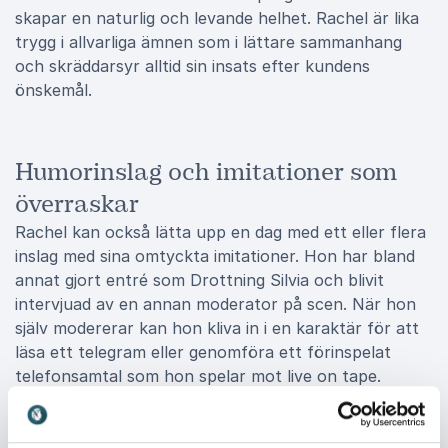
skapar en naturlig och levande helhet. Rachel är lika
trygg i allvarliga ämnen som i lättare sammanhang
och skräddarsyr alltid sin insats efter kundens
önskemål.
Humorinslag och imitationer som
överraskar
Rachel kan också lätta upp en dag med ett eller flera
inslag med sina omtyckta imitationer. Hon har bland
annat gjort entré som Drottning Silvia och blivit
intervjuad av en annan moderator på scen. När hon
själv modererar kan hon kliva in i en karaktär för att
läsa ett telegram eller genomföra ett förinspelat
telefonsamtal som hon spelar mot live on tape.
Inslagen kan skräddarsys efter organisation och
tema, vilket ger ett personligt, träffsäkert och