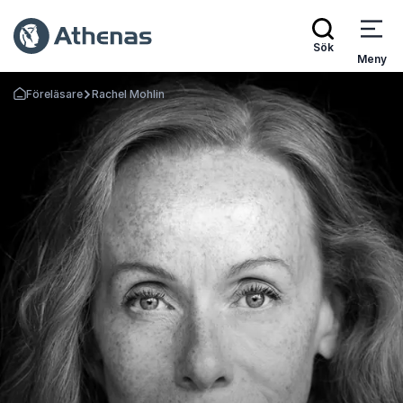
Sök
Meny
Föreläsare
Rachel Mohlin
Gå tillbaka till startsidan