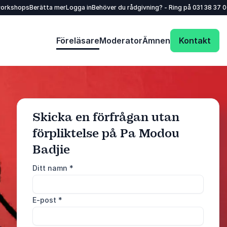
workshops
Berätta mer
Logga in
Behöver du rådgivning? - Ring på
031 38 37 
Föreläsare
Moderator
Ämnen
Kontakt
Skicka en förfrågan utan
förpliktelse på Pa Modou
: @Model.ProfileFu
Skicka förfrågan
Badjie
Ditt namn
*
Ring oss
031 38 37 000
E-post
*