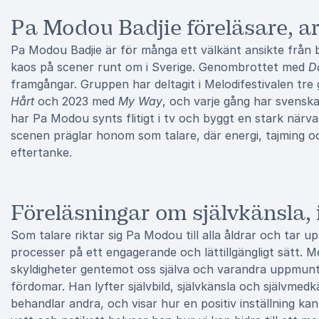
Pa Modou Badjie föreläsare, ar
Pa Modou Badjie är för många ett välkänt ansikte från 
kaos på scener runt om i Sverige. Genombrottet med
D
framgångar. Gruppen har deltagit i Melodifestivalen tr
Hårt
och 2023 med
My Way
, och varje gång har svenska
har Pa Modou synts flitigt i tv och byggt en stark närv
scenen präglar honom som talare, där energi, tajming oc
eftertanke.
Föreläsningar om självkänsla,
Som talare riktar sig Pa Modou till alla åldrar och ta
processer på ett engagerande och lättillgängligt sätt. M
skyldigheter gentemot oss själva och varandra uppmuntr
fördomar. Han lyfter självbild, självkänsla och självmed
behandlar andra, och visar hur en positiv inställning k