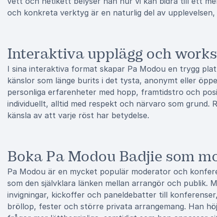
vett och netikett belyser han hur vi kan bidra till ett me
och konkreta verktyg är en naturlig del av upplevelsen,
Interaktiva upplägg och work
I sina interaktiva format skapar Pa Modou en trygg plat
känslor som länge burits i det tysta, anonymt eller ö
personliga erfarenheter med hopp, framtidstro och posit
individuellt, alltid med respekt och närvaro som grund.
känsla av att varje röst har betydelse.
Boka Pa Modou Badjie som mo
Pa Modou är en mycket populär moderator och konfere
som den självklara länken mellan arrangör och publik. M
invigningar, kickoffer och paneldebatter till konferens
bröllop, fester och större privata arrangemang. Han hö