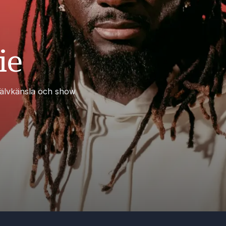
ie
 självkänsla och show