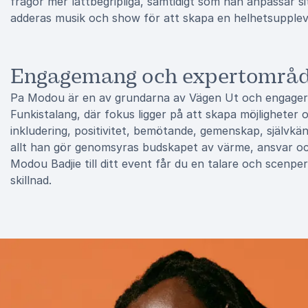
frågor mer lättbegripliga, samtidigt som han anpassar 
adderas musik och show för att skapa en helhetsupplev
Engagemang och expertområ
Pa Modou är en av grundarna av Vägen Ut och engagerar 
Funkistalang, där fokus ligger på att skapa möjlighete
inkludering, positivitet, bemötande, gemenskap, självkän
allt han gör genomsyras budskapet av värme, ansvar och 
Modou Badjie till ditt event får du en talare och scenp
skillnad.