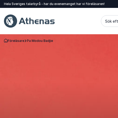
Hela Sveriges talarbyrå - har du evenemanget har vi föreläsaren!
Sök eft
Föreläsare
Pa Modou Badjie
Gå tillbaka till startsidan