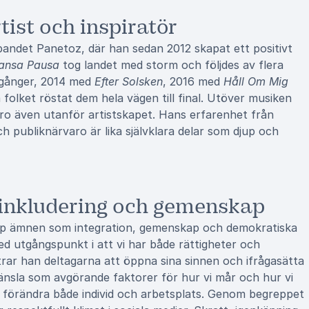
tist och inspiratör
bandet Panetoz, där han sedan 2012 skapat ett positivt
ansa Pausa
tog landet med storm och följdes av flera
e gånger, 2014 med
Efter Solsken
, 2016 med
Håll Om Mig
 folket röstat dem hela vägen till final. Utöver musiken
aro även utanför artistskapet. Hans erfarenhet från
h publiknärvaro är lika självklara delar som djup och
 inkludering och gemenskap
r upp ämnen som integration, gemenskap och demokratiska
ed utgångspunkt i att vi har både rättigheter och
ar han deltagarna att öppna sina sinnen och ifrågasätta
känsla som avgörande faktorer för hur vi mår och hur vi
an förändra både individ och arbetsplats. Genom begreppet