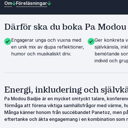
Om
Föreläsningar
Därför ska du boka Pa Modou 
Engagerar unga och vuxna med
Ger konkreta v
en unik mix av djupa reflektioner,
självkänsla, in
humor och musikaliskt driv.
bemötande som
individ och gru
Energi, inkludering och själv
Pa Modou Badjie är en mycket omtyckt talare, konferenc
förmåga att förena viktiga samhällsfrågor med värme, h
Många känner honom från succébandet Panetoz, men på sce
eftertanke och äkta engagemang i en kombination som n