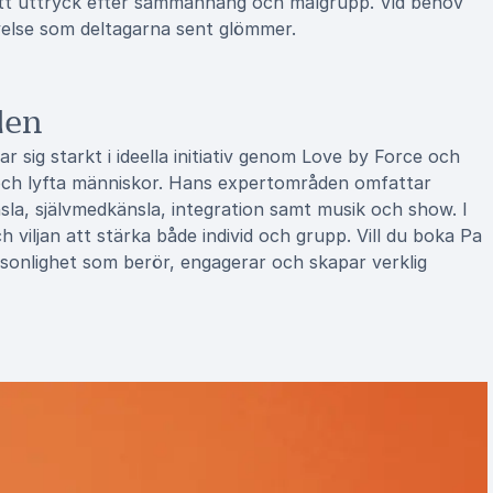
sitt uttryck efter sammanhang och målgrupp. Vid behov
else som deltagarna sent glömmer.
den
sig starkt i ideella initiativ genom Love by Force och
r och lyfta människor. Hans expertområden omfattar
sla, självmedkänsla, integration samt musik och show. I
viljan att stärka både individ och grupp. Vill du boka Pa
ersonlighet som berör, engagerar och skapar verklig