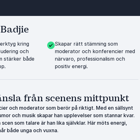
Badjie
erktyg kring
Skapar rätt stämning som
kludering och
moderator och konferencier med
 stärker både
närvaro, professionalism och
pp.
positiv energi.
känsla från scenens mittpunkt
ier och moderator som berör på riktigt. Med en sällsynt
umor och musik skapar han upplevelser som stannar kvar.
n som talare är han lika självklar. Här möts energi,
år både unga och vuxna.