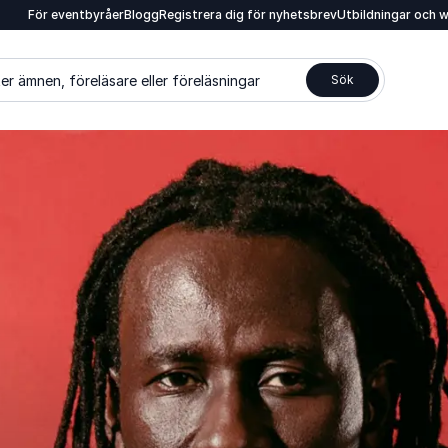
För eventbyråer
Blogg
Registrera dig för nyhetsbrev
Utbildningar och 
er ämnen, föreläsare eller föreläsningar
Sök