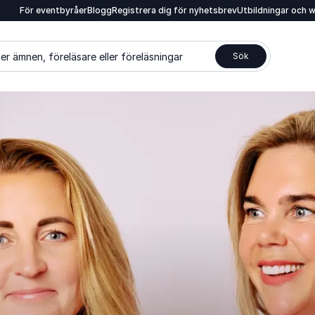
För eventbyråer
Blogg
Registrera dig för nyhetsbrev
Utbildningar och 
er ämnen, föreläsare eller föreläsningar
Sök