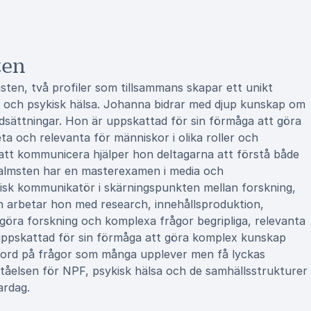
ten
n, två profiler som tillsammans skapar ett unikt
r och psykisk hälsa. Johanna bidrar med djup kunskap om
sättningar. Hon är uppskattad för sin förmåga att göra
 och relevanta för människor i olika roller och
att kommunicera hjälper hon deltagarna att förstå både
Malmsten har en masterexamen i media och
sk kommunikatör i skärningspunkten mellan forskning,
arbetar hon med research, innehållsproduktion,
 göra forskning och komplexa frågor begripliga, relevanta
uppskattad för sin förmåga att göra komplex kunskap
ta ord på frågor som många upplever men få lyckas
rståelsen för NPF, psykisk hälsa och de samhällsstrukturer
ardag.