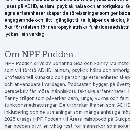
ljuset på ADHD, autism, psykisk hälsa och anhörigskap. 
egna erfarenheter skapar de föreläsningar som ger både
engagerande och lättillgängligt tilltal hjälper de skolor
öka förståelsen för neuropsykiatriska funktionsnedsättn
lyckas i sin vardag.
Om NPF Podden
NPF Podden drivs av Johanna Goa och Fanny Malmsten o
som vill förstå ADHD, autism, psykisk hälsa och anhöri
professionell kunskap och personliga erfarenheter skap
och användbara i vardagen. Podcasten bygger på övertyg
perspektiv får möta människors faktiska erfarenheter. I
Fanny frågor som påverkar barn, unga, vuxna och famil
funktionsnedsättningar. De utforskar ämnen som ADHD,
inkludering och de utmaningar som många anhöriga möte
2025 utsågs NPF Podden till Årets hälsopodd på Guldp
har podden blivit en viktig röst för människor som sök