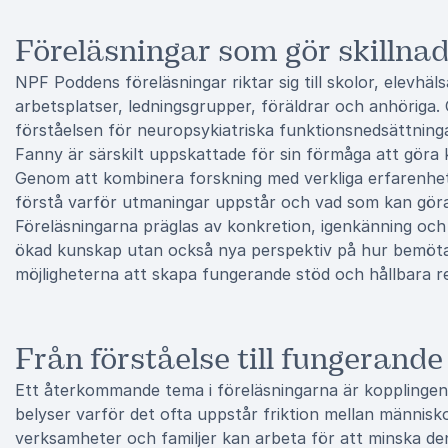
Föreläsningar som gör skillna
NPF Poddens föreläsningar riktar sig till skolor, elevhä
arbetsplatser, ledningsgrupper, föräldrar och anhöriga
förståelsen för neuropsykiatriska funktionsnedsättnin
Fanny är särskilt uppskattade för sin förmåga att göra 
Genom att kombinera forskning med verkliga erfarenhete
förstå varför utmaningar uppstår och vad som kan göras 
Föreläsningarna präglas av konkretion, igenkänning och 
ökad kunskap utan också nya perspektiv på hur bemö
möjligheterna att skapa fungerande stöd och hållbara re
Från förståelse till fungerande
Ett återkommande tema i föreläsningarna är kopplingen
belyser varför det ofta uppstår friktion mellan männi
verksamheter och familjer kan arbeta för att minska de