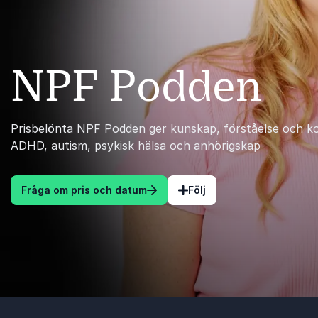
NPF Podden
Prisbelönta NPF Podden ger kunskap, förståelse och ko
ADHD, autism, psykisk hälsa och anhörigskap
Fråga om pris och datum
Följ