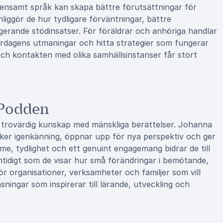
gemensamt språk kan skapa bättre förutsättningar för
ggör de hur tydligare förväntningar, bättre
erande stödinsatser. För föräldrar och anhöriga handlar
ardagens utmaningar och hitta strategier som fungerar
 och kontakten med olika samhällsinstanser får stort
 Podden
trovärdig kunskap med mänskliga berättelser. Johanna
er igenkänning, öppnar upp för nya perspektiv och ger
me, tydlighet och ett genuint engagemang bidrar de till
tidigt som de visar hur små förändringar i bemötande,
r organisationer, verksamheter och familjer som vill
ingar som inspirerar till lärande, utveckling och