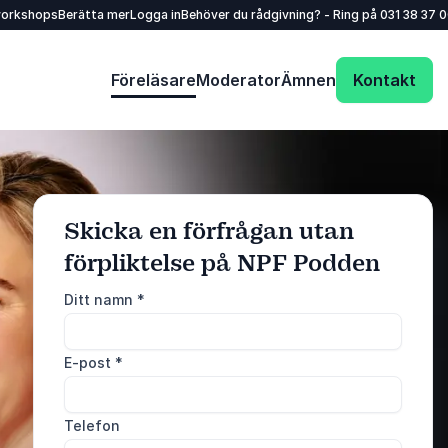
workshops
Berätta mer
Logga in
Behöver du rådgivning? - Ring på
031 38 37 
Föreläsare
Moderator
Ämnen
Kontakt
Skicka en förfrågan utan
förpliktelse på NPF Podden
: @Model.ProfileFu
Skicka förfrågan
Ditt namn
*
Ring oss
E-post
*
031 38 37 000
Telefon