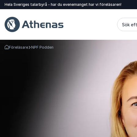
Hela Sveriges talarbyrå - har du evenemanget har vi föreläsaren!
Sök eft
Föreläsare
NPF Podden
Gå tillbaka till startsidan