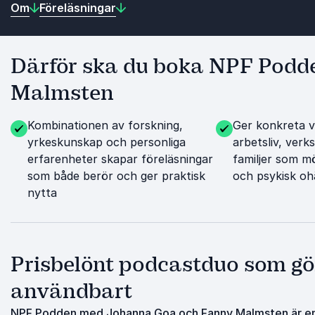
Om
Föreläsningar
Därför ska du boka NPF Pod
Malmsten
Kombinationen av forskning,
Ger konkreta v
yrkeskunskap och personliga
arbetsliv, ver
erfarenheter skapar föreläsningar
familjer som m
som både berör och ger praktisk
och psykisk oh
nytta
Prisbelönt podcastduo som gör
användbart
NPF Podden med Johanna Goa och Fanny Malmsten är en 