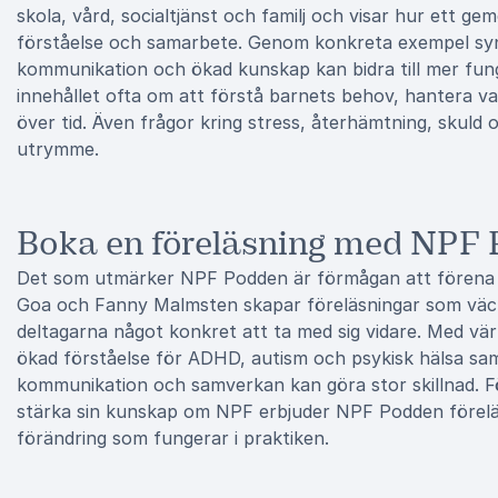
skola, vård, socialtjänst och familj och visar hur ett 
förståelse och samarbete. Genom konkreta exempel synli
kommunikation och ökad kunskap kan bidra till mer fung
innehållet ofta om att förstå barnets behov, hantera v
över tid. Även frågor kring stress, återhämtning, skuld
utrymme.
Boka en föreläsning med NPF
Det som utmärker NPF Podden är förmågan att förena 
Goa och Fanny Malmsten skapar föreläsningar som väck
deltagarna något konkret att ta med sig vidare. Med vär
ökad förståelse för ADHD, autism och psykisk hälsa sam
kommunikation och samverkan kan göra stor skillnad. Fö
stärka sin kunskap om NPF erbjuder NPF Podden föreläsn
förändring som fungerar i praktiken.