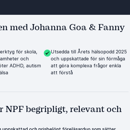
den med Johanna Goa & Fanny
erktyg för skola,
Utsedda till Årets hälsopodd 2025
ksamheter och
och uppskattade för sin förmåga
öter ADHD, autism
att göra komplexa frågor enkla
älsa
att förstå
 NPF begripligt, relevant och
uppskattad och prisbelönt föreläsarduo som sätter