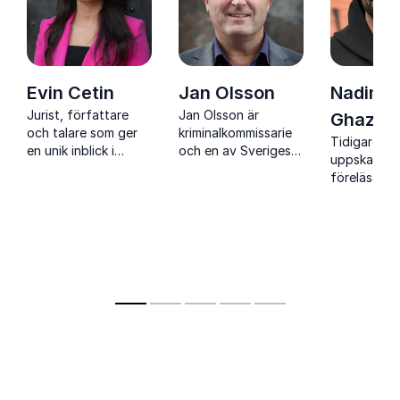
Evin Cetin
Jan Olsson
Nadim
Jurist, författare
Jan Olsson är
Ghazal
och talare som ger
kriminalkommissarie
Tidigare po
en unik inblick i
och en av Sveriges
uppskattad
gängkriminalitet,
främsta experter på
föreläsare 
ungdomars
IT-brott med 35 års
personliga
verklighet och hur
erfarenhet och
erfarenhet
samhället kan arbeta
föreläsningar som
integration
förebyggande
både engagerar och
och vägen 
skyddar.
utanförskap 
samhällsen