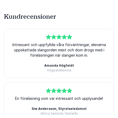
Kundrecensioner
5
Intressant och uppfyllde våra förväntningar, eleverna
av
5
uppskattade slangorden mest och dom drogs med i
föreläsningen när slangen kom in.
Amanda Högfeldt
Högsatdieskola
5
av
En föreläsning som var intressant och upplysande!
5
Siw Andersson, Styrelseledamot
Aktiva Seniorer, Västerås