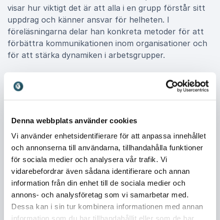
visar hur viktigt det är att alla i en grupp förstår sitt
uppdrag och känner ansvar för helheten. I
föreläsningarna delar han konkreta metoder för att
förbättra kommunikationen inom organisationer och
för att stärka dynamiken i arbetsgrupper.
Samhällsperspektiv och
förebyggande arbete
Denna webbplats använder cookies
Mats Lindström har under många år arbetat nära de
samhällsproblem som följer med ungdoms och
Vi använder enhetsidentifierare för att anpassa innehållet
gängkriminalitet. Hans erfarenheter ger ett viktigt
och annonserna till användarna, tillhandahålla funktioner
perspektiv på hur organisationer och ledare kan bidra
för sociala medier och analysera vår trafik. Vi
till att förebygga sociala problem och skapa positiva
vidarebefordrar även sådana identifierare och annan
förändringar. Genom att förstå drivkrafterna bakom
information från din enhet till de sociala medier och
kriminalitet och hur samarbete mellan olika aktörer
annons- och analysföretag som vi samarbetar med.
kan göra skillnad ger han publiken nya insikter om
Dessa kan i sin tur kombinera informationen med annan
ansvar, ledarskap och samhällsengagemang. För
information som du har tillhandahållit eller som de har