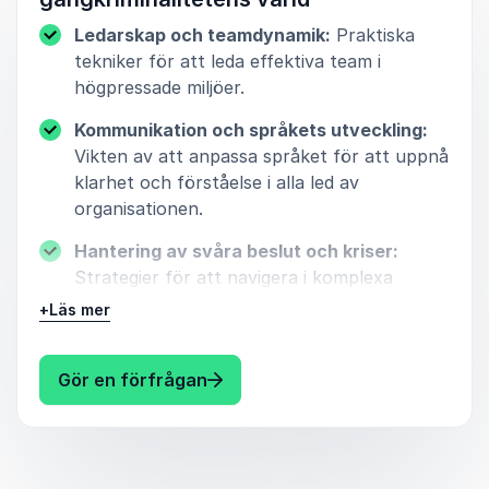
förorter. Han
Ledarskap och teamdynamik:
Praktiska
föreläsningar
tekniker för att leda effektiva team i
täcker ett br
högpressade miljöer.
spektrum av
ämnen som al
Kommunikation och språkets utveckling:
syftar till att
Vikten av att anpassa språket för att uppnå
stärka
klarhet och förståelse i alla led av
organisatione
organisationen.
interna dynam
Hantering av svåra beslut och kriser:
och
Strategier för att navigera i komplexa
beslutsproces
situationer där snabba och avgörande val är
+
Läs mer
avgörande.
Mats belyser också specifika sociala frågor
: Mats Lindström Ledarskap och 
Gör en förfrågan
såsom ungdomars väg in i kriminalitet och
förändrade roller för kvinnor inom kriminella
nätverk, vilket ger en bredare förståelse för
samhällsutmaningar som påverkar alla typer av
organisationer. Varje föreläsning anpassas för