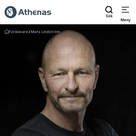
Sök
Meny
Föreläsare
Mats Lindström
Gå tillbaka till startsidan