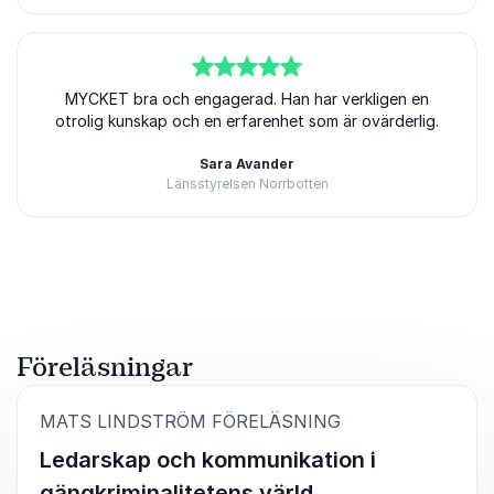
5
av
MYCKET bra och engagerad. Han har verkligen en
5
otrolig kunskap och en erfarenhet som är ovärderlig.
Sara Avander
Länsstyrelsen Norrbotten
Betygsatt
5.00
/5 baserat på
3
Kundrecensioner
Mats Lindstr
levererar
engagerande 
insiktsfulla
föreläsningar
Föreläsningar
byggda på sin
rika erfarenh
:
MATS LINDSTRÖM FÖRELÄSNING
av polisarbete
Ledarskap och kommunikation i
Stockholms 
utmanande
gängkriminalitetens värld