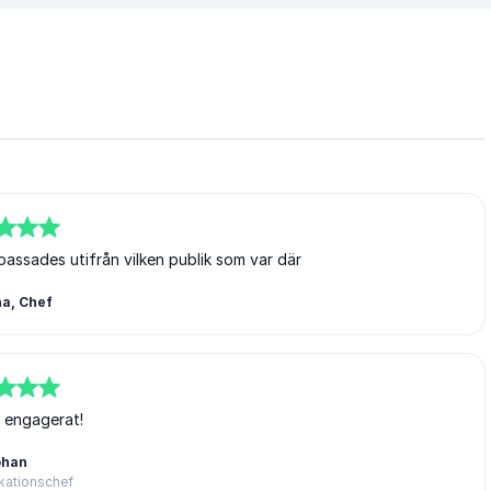
passades utifrån vilken publik som var där
a, Chef
, engagerat!
ohan
ationschef