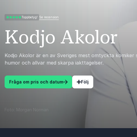
Se recension
Toppbetyg!
5.00 av 5
Kodjo Akolor
Kodjo Akolor är en av Sveriges mest omtyckta komiker
humor och allvar med skarpa iakttagelser.
Fråga om pris och datum
Följ
Foto: Morgan Norman