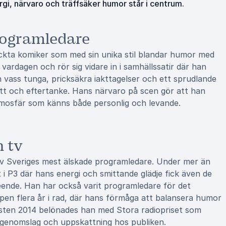
i, närvaro och träffsäker humor står i centrum.
rogramledare
yckta komiker som med sin unika stil blandar humor med
 vardagen och rör sig vidare in i samhällssatir där han
n vass tunga, pricksäkra iakttagelser och ett sprudlande
tt och eftertanke. Hans närvaro på scen gör att han
atmosfär som känns både personlig och levande.
h tv
av Sveriges mest älskade programledare. Under mer än
 P3 där hans energi och smittande glädje fick även de
eende. Han har också varit programledare för det
en flera år i rad, där hans förmåga att balansera humor
sten 2014 belönades han med Stora radiopriset som
a genomslag och uppskattning hos publiken.