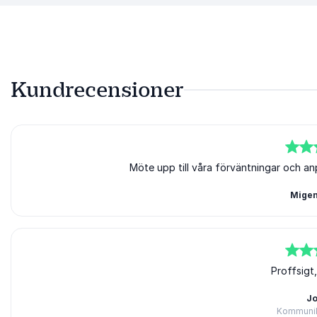
Kundrecensioner
5
av
5
Möte upp till våra förväntningar och an
Migen
5
av
5
Proffsigt
J
Kommunik