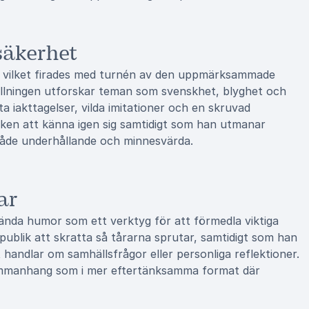
säkerhet
, vilket firades med turnén av den uppmärksammade
ällningen utforskar teman som svenskhet, blyghet och
 iakttagelser, vilda imitationer och en skruvad
iken att känna igen sig samtidigt som han utmanar
både underhållande och minnesvärda.
ar
ända humor som ett verktyg för att förmedla viktiga
ublik att skratta så tårarna sprutar, samtidigt som han
handlar om samhällsfrågor eller personliga reflektioner.
sammanhang som i mer eftertänksamma format där