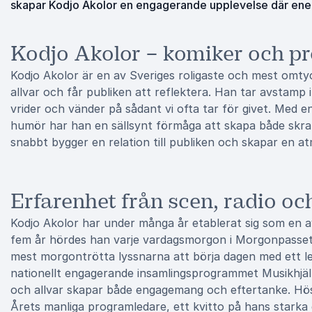
skapar Kodjo Akolor en engagerande upplevelse där energ
Kodjo Akolor – komiker och p
Kodjo Akolor är en av Sveriges roligaste och mest omt
allvar och får publiken att reflektera. Han tar avstamp i
vrider och vänder på sådant vi ofta tar för givet. Med e
humör har han en sällsynt förmåga att skapa både skra
snabbt bygger en relation till publiken och skapar en 
Erfarenhet från scen, radio oc
Kodjo Akolor har under många år etablerat sig som en 
fem år hördes han varje vardagsmorgon i Morgonpasset i
mest morgontrötta lyssnarna att börja dagen med ett l
nationellt engagerande insamlingsprogrammet Musikhjälp
och allvar skapar både engagemang och eftertanke. Hö
Årets manliga programledare, ett kvitto på hans stark