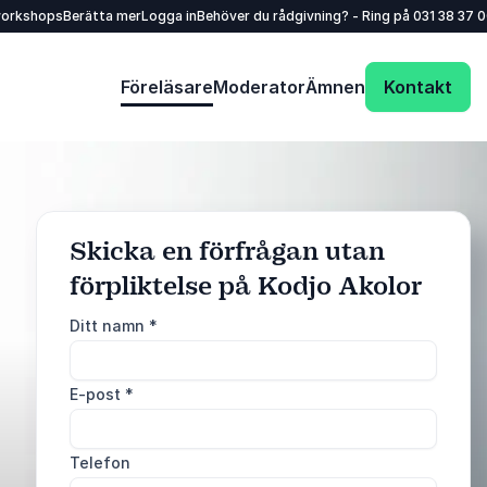
workshops
Berätta mer
Logga in
Behöver du rådgivning? - Ring på
031 38 37 
Föreläsare
Moderator
Ämnen
Kontakt
Skicka en förfrågan utan
förpliktelse på Kodjo Akolor
: @Model.ProfileFu
Skicka förfrågan
Ditt namn
*
Ring oss
E-post
*
031 38 37 000
Telefon