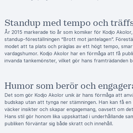
Standup med tempo och träff
År 2015 markerade tio år som komiker för Kodjo Akolor
standup-föreställningen “Brott mot jantelagen”. Förest
modet att ta plats och präglas av ett högt tempo, smarta
vardagshumor. Kodjo Akolor har en förmåga att få publ
invanda tankemönster, vilket gör hans framträdanden 
Humor som berör och engager
Det som gör Kodjo Akolor unik är hans förmåga att anv
budskap utan att tynga ner stämningen. Han kan få en p
väcker insikter och skapar engagemang, oavsett om det 
Hans stil gör honom lika uppskattad i underhållande 
publiken förväntar sig både skratt och innehåll.