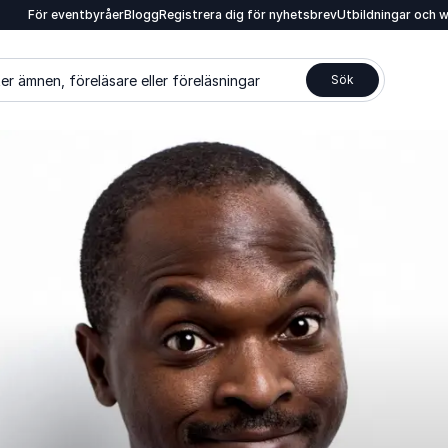
För eventbyråer
Blogg
Registrera dig för nyhetsbrev
Utbildningar och 
er ämnen, föreläsare eller föreläsningar
Sök