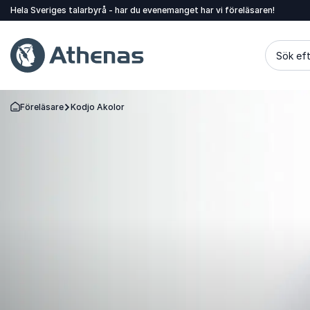
Hela Sveriges talarbyrå - har du evenemanget har vi föreläsaren!
Sök eft
Föreläsare
Kodjo Akolor
Gå tillbaka till startsidan