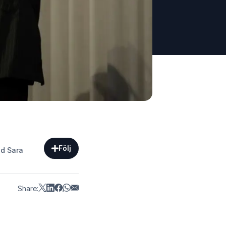
Följ
ed Sara
Share: