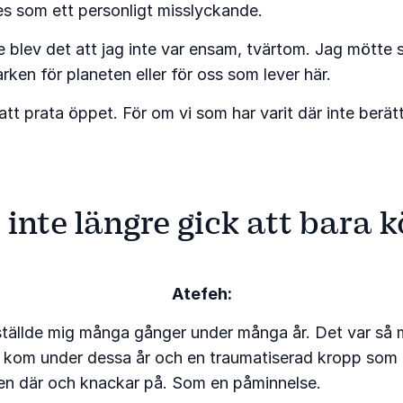
des som ett personligt misslyckande.
re blev det att jag inte var ensam, tvärtom. Jag mött
rken för planeten eller för oss som lever här.
 att prata öppet. För om vi som har varit där inte berät
t inte längre gick att bara 
Atefeh:
ställde mig många gånger under många år. Det var så mö
 kom under dessa år och en traumatiserad kropp som ald
tomen där och knackar på. Som en påminnelse.