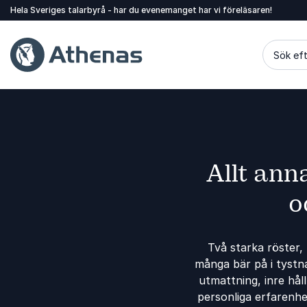
Hela Sveriges talarbyrå - har du evenemanget har vi föreläsaren!
Sök eft
Allt ann
o
Två starka röster,
många bär på i tystn
utmattning, inre hål
personliga erfarenhe