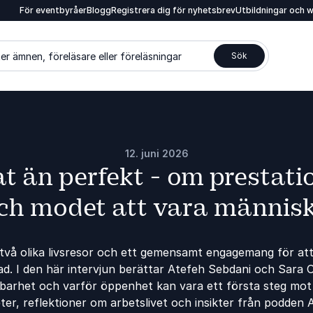
För eventbyråer
Blogg
Registrera dig för nyhetsbrev
Utbildningar och 
er ämnen, föreläsare eller föreläsningar
Sök
12. juni 2026
at än perfekt - om prestatio
ch modet att vara männis
 två olika livsresor och ett gemensamt engagemang för a
ad. I den här intervjun berättar Atefeh Sebdani och Sara 
lbarhet och varför öppenhet kan vara ett första steg mot
ter, reflektioner om arbetslivet och insikter från podden A