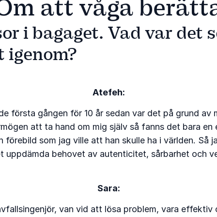
Om att våga berätt
sor i bagaget. Vad var det 
tt igenom?
Atefeh:
chade första gången för 10 år sedan var det på grund 
mögen att ta hand om mig själv så fanns det bara en e
förebild som jag ville att han skulle ha i världen. Så 
 uppdämda behovet av autenticitet, sårbarhet och ver
Sara:
allsingenjör, van vid att lösa problem, vara effektiv 