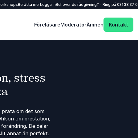
workshops
Berätta mer
Logga in
Behöver du rådgivning? - Ring på
031 38 37 
Föreläsare
Moderator
Ämnen
Kontakt
n, stress
ka
tt prata om det som
Ohlson om prestation,
 förändring. De delar
llt annat än perfekt.