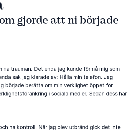
a
som gjorde att ni började
av mina trauman. Det enda jag kunde förmå mig som
nda sak jag klarade av: Hålla min telefon. Jag
jag började berätta om min verklighet öppet för
klighetsförankring i sociala medier. Sedan dess har
och ha kontroll. När jag blev utbränd gick det inte