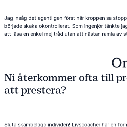
Jag insåg det egentligen först när kroppen sa stopp
började skaka okontrollerat. Som ingenjör tänkte jag l
att läsa en enkel mejltråd utan att nästan ramla av s
Om
Ni återkommer ofta till p
att prestera?
Sluta skambelägg individen! Livscoacher har en förmå