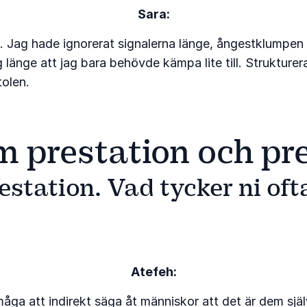
Sara:
. Jag hade ignorerat signalerna länge, ångestklumpen 
änge att jag bara behövde kämpa lite till. Strukturera b
tolen.
 prestation och pr
restation. Vad tycker ni of
Atefeh:
ga att indirekt säga åt människor att det är dem själ