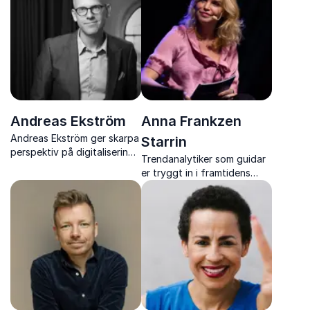
Andreas Ekström
Anna Frankzen
Andreas Ekström ger skarpa
Starrin
perspektiv på digitalisering,
Trendanalytiker som guidar
AI och människans roll i
er tryggt in i framtidens
teknologiska skiften
digitala transformation