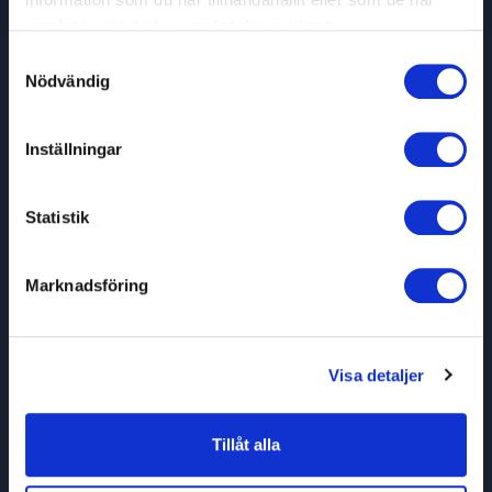
Blogginlägg om metaverse
samlat in när du har använt deras tjänster.
Samtyckesval
Nödvändig
Inställningar
Statistik
Marknadsföring
Visa detaljer
ChatGPT
Det tar 30 år att förändra världen – så tar du första
Tillåt alla
steget
Nicklas Hermansson