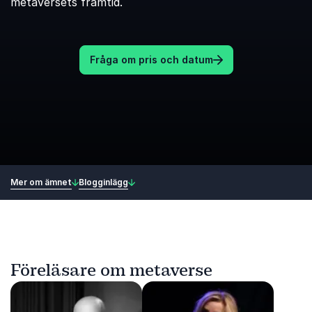
metaversets framtid.
Fråga om pris och datum
Mer om ämnet
Blogginlägg
Föreläsare om metaverse