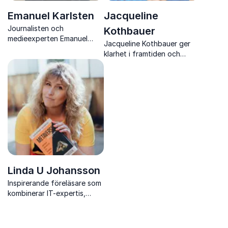
Emanuel Karlsten
Jacqueline
Journalisten och
Kothbauer
medieexperten Emanuel
Jacqueline Kothbauer ger
Karlsten föreläser om
klarhet i framtiden och
sociala medier, digitalisering
konkreta verktyg för att
och hur medielandskapet
agera i en värld präglad av
förändrar vårt samhälle
digital transformation och
AI
Linda U Johansson
Inspirerande föreläsare som
kombinerar IT-expertis,
humor och framtidsspaning
om AI, Metaverse och
digitala trender.