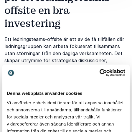
offsite en bra
investering
Ett ledningsteams-offsite är ett av de få tillfällen där
ledningsgruppen kan arbeta fokuserat tillsammans
utan störningar från den dagliga verksamheten. Det
skapar utrymme för strategiska diskussioner,
reflektion och utveckling av både riktning och
samarbete. Genom att inkludera en föreläsning får ni
in nya perspektiv som kan utmana invanda tankesätt
och bidra till mer genomtänkta beslut.
Denna webbplats använder cookies
Lou Rossling
bidrar med insikter kring beteenden,
Vi använder enhetsidentifierare för att anpassa innehållet
beslutsfattande och hur vi påverkas av våra
och annonserna till användarna, tillhandahålla funktioner
tankemönster i komplexa situationer. Hon hjälper
för sociala medier och analysera vår trafik. Vi
ledningsgrupper att förstå hur små förändringar i
vidarebefordrar även sådana identifierare och annan
sättet att tänka kan leda till bättre beslut och
information från din enhet till de sociala medier och