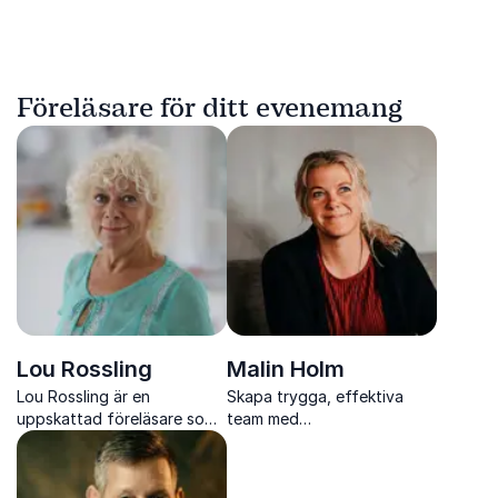
Föreläsare för ditt evenemang
Lou Rossling
Malin Holm
Lou Rossling är en
Skapa trygga, effektiva
uppskattad föreläsare som
team med
med värme, humor och
forskningsbaserade
livsvisdom inspirerar till
metoder inom ledarskap,
bättre ledarskap och
kommunikation och