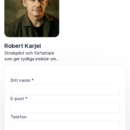
starkare relationer.
organisationsutveckling.
Robert Karjel
Stridspilot och författare
som ger tydliga insikter om
ledarskap, kriser och
samarbete när pressen är
som störst.
Ditt namn
*
E-post
*
Telefon