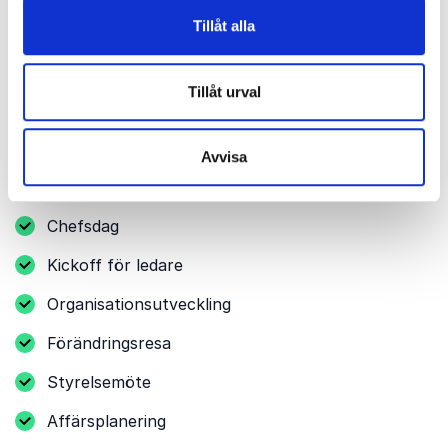
Tillåt alla
Andra relevanta tillfällen
Tillåt urval
Ledarskapstoppmöte
Strategidag
Avvisa
Ledningsgruppsmöte
Chefsdag
Kickoff för ledare
Organisationsutveckling
Förändringsresa
Styrelsemöte
Affärsplanering