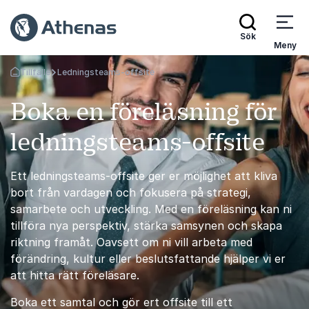
Sök
Meny
Tillfälle
Ledningsteams-offsite
Gå tillbaka till startsidan
Boka en föreläsning för
ledningsteams-offsite
Ett ledningsteams-offsite ger er möjlighet att kliva
bort från vardagen och fokusera på strategi,
samarbete och utveckling. Med en föreläsning kan ni
tillföra nya perspektiv, stärka samsynen och skapa
riktning framåt. Oavsett om ni vill arbeta med
förändring, kultur eller beslutsfattande hjälper vi er
att hitta rätt föreläsare.
Boka ett samtal och gör ert offsite till ett