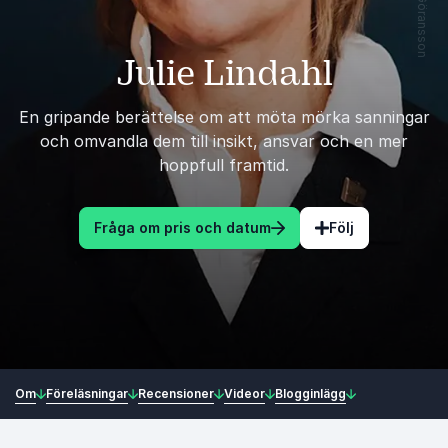
Julie Lindahl
En gripande berättelse om att möta mörka sanningar
och omvandla dem till insikt, ansvar och en mer
hoppfull framtid.
Fråga om pris och datum
Följ
Om
Föreläsningar
Recensioner
Videor
Blogginlägg