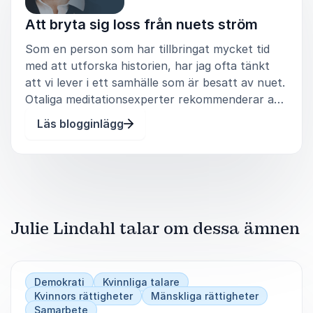
Att bryta sig loss från nuets ström
Som en person som har tillbringat mycket tid
med att utforska historien, har jag ofta tänkt
att vi lever i ett samhälle som är besatt av nuet.
Otaliga meditationsexperter rekommenderar att
låta plågsamma tankar som handlar om allt som
Läs blogginlägg
vi ångrar och allt som vi är rädda för, passera
som moln på himle
Julie Lindahl talar om dessa ämnen
Demokrati
Kvinnliga talare
Kvinnors rättigheter
Mänskliga rättigheter
Samarbete