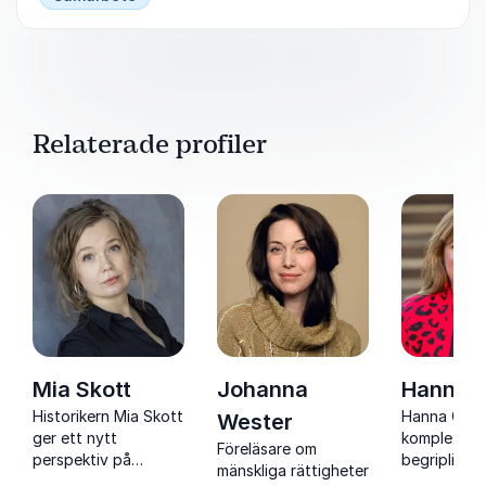
Relaterade profiler
Mia Skott
Johanna
Hanna 
Historikern Mia Skott
Hanna Gerd
Wester
ger ett nytt
komplex juri
Föreläsare om
perspektiv på
begriplig o
mänskliga rättigheter
kvinnors yrkesliv
konkreta ve