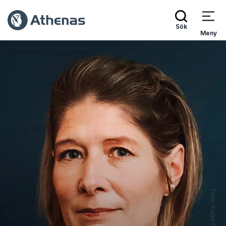
Sök
Meny
Föreläsare
Julie Lindahl
Gå tillbaka till startsidan
Foto: Kajsa Göransson