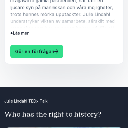
ifrågasätta gamla påståenden, har fått en
ljusare syn på människan och våra möjligheter,
trots hennes mörka upptäckter. Julie Lindahl
understryker vikten av samarbete, särskilt med
människor som har en annan bakgrund, för att
+
Läs mer
lösa vår tids utmaningar. Boka en gripande och
lärorik föreläsning med Julie Lindahl här!
: Julie Lindahl Boka föreläsning 
Gör en förfrågan
Julie Lindahl TEDx Talk
Who has the right to history?