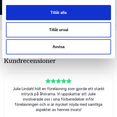
Tillåt alla
Foto: Kajsa Göransson
Tillåt urval
Avvisa
Kundrecensioner
5
Julie Lindahl höll en föreläsning som gjorde ett starkt
av
5
intryck på åhörarna. Vi uppskattar att Julie
involverade oss i sina förberedelser inför
föreläsningen och vi är mycket nöjda med samtliga
aspekter av hennes insats!