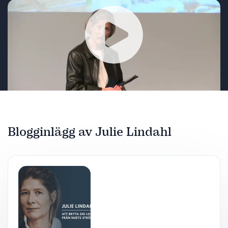
I Julie Lindahls TEDx talk "Who has the right to
history?" tar hon med oss genom sin resa för att
upptäcka och möta sin familjs historia. Kontakta
oss på Athenas för att veta mer om eller boka en
föreläsning med Julie Lindahl!
Spela
Blogginlägg av Julie Lindahl