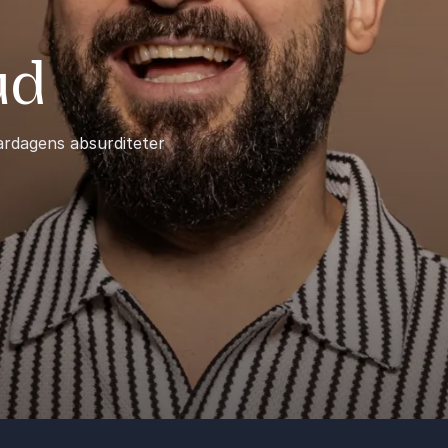
ud
ardagens absurditeter