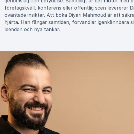
genomslag och betydelse. Samtidigt är det mötet med pu
företagskväll, konferens eller offentlig scen levererar
oväntade insikter. Att boka Diyari Mahmoud är att sä
hjärta. Han fångar samtiden, förvandlar igenkännbara si
leenden och nya tankar.