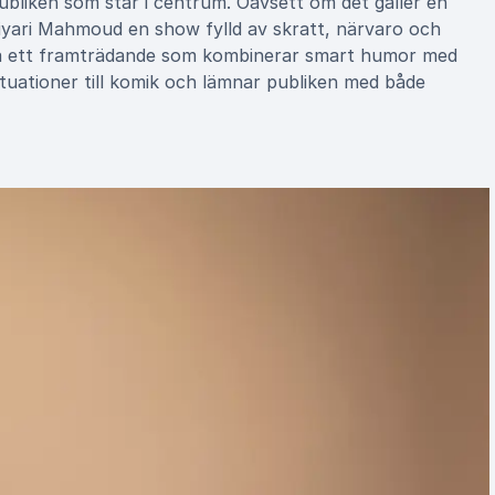
bliken som står i centrum. Oavsett om det gäller en
 Diyari Mahmoud en show fylld av skratt, närvaro och
kra ett framträdande som kombinerar smart humor med
tuationer till komik och lämnar publiken med både