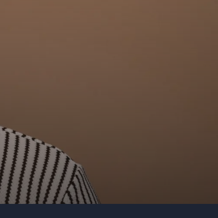
Telefon
Företag eller organisation
Info om ditt evenemang
Skicka förfrågan
Ring oss
031 38 37 000