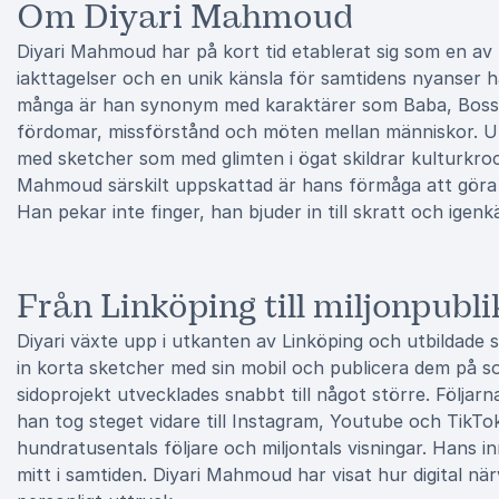
Om Diyari Mahmoud
Diyari Mahmoud har på kort tid etablerat sig som en a
iakttagelser och en unik känsla för samtidens nyanser 
många är han synonym med karaktärer som Baba, Boss
fördomar, missförstånd och möten mellan människor. Un
med sketcher som med glimten i ögat skildrar kulturkro
Mahmoud särskilt uppskattad är hans förmåga att göra
Han pekar inte finger, han bjuder in till skratt och igenk
Från Linköping till miljonpubli
Diyari växte upp i utkanten av Linköping och utbildade sig
in korta sketcher med sin mobil och publicera dem på so
sidoprojekt utvecklades snabbt till något större. Följarn
han tog steget vidare till Instagram, Youtube och TikTok
hundratusentals följare och miljontals visningar. Hans inne
mitt i samtiden. Diyari Mahmoud har visat hur digital nä