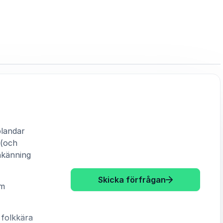
landar
 (och
nkänning
: Diyari Mahm
Skicka förfrågan
om
 folkkära