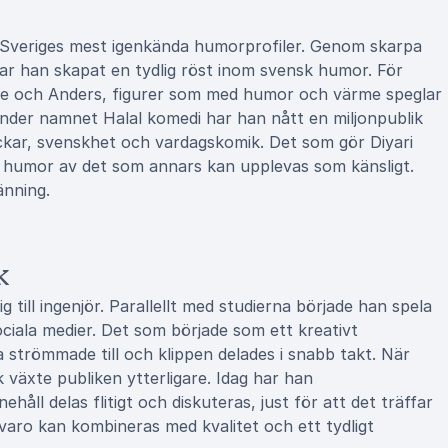
v Sveriges mest igenkända humorprofiler. Genom skarpa
har han skapat en tydlig röst inom svensk humor. För
e och Anders, figurer som med humor och värme speglar
der namnet Halal komedi har han nått en miljonpublik
ckar, svenskhet och vardagskomik. Det som gör Diyari
 humor av det som annars kan upplevas som känsligt.
änning.
k
 till ingenjör. Parallellt med studierna började han spela
ciala medier. Det som började som ett kreativt
a strömmade till och klippen delades i snabb takt. När
 växte publiken ytterligare. Idag har han
håll delas flitigt och diskuteras, just för att det träffar
rvaro kan kombineras med kvalitet och ett tydligt