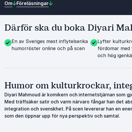
Om
Föreläsningar
Därför ska du boka Diyari M
En av Sveriges mest inflytelserika
Lyfter kulturk
humorröster online och på scen
fördomar med 
och hög igenk
Humor om kulturkrockar, inte
Diyari Mahmoud är komikern och internetstjärnan som g
Med träffsäker satir och varm närvaro fångar han det abs
integration och svenskhet. På scen levererar han en ener
som den öppnar upp för nya perspektiv och samtal.