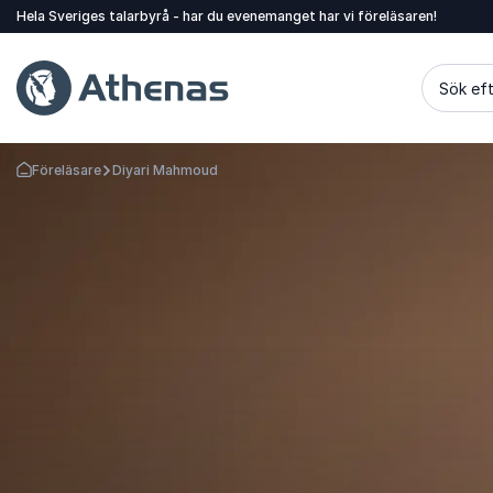
Hela Sveriges talarbyrå - har du evenemanget har vi föreläsaren!
Sök eft
Föreläsare
Diyari Mahmoud
Gå tillbaka till startsidan