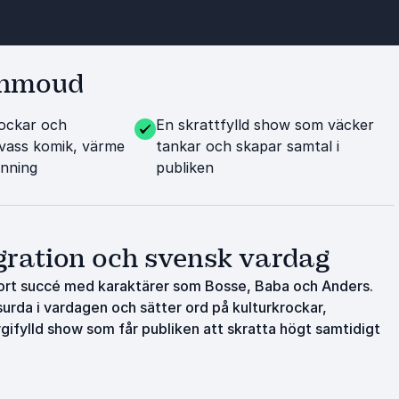
ahmoud
rockar och
En skrattfylld show som väcker
vass komik, värme
tankar och skapar samtal i
änning
publiken
gration och svensk vardag
jort succé med karaktärer som Bosse, Baba och Anders.
urda i vardagen och sätter ord på kulturkrockar,
gifylld show som får publiken att skratta högt samtidigt