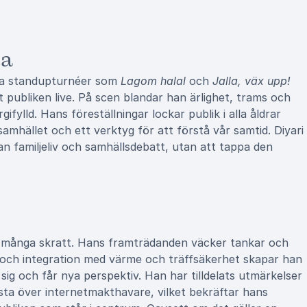
ta
gna standupturnéer som
Lagom halal
och
Jalla, väx upp!
 publiken live. På scen blandar han ärlighet, trams och
ifylld. Hans föreställningar lockar publik i alla åldrar
amhället och ett verktyg för att förstå vår samtid. Diyari
lan familjeliv och samhällsdebatt, utan att tappa den
n många skratt. Hans framträdanden väcker tankar och
 och integration med värme och träffsäkerhet skapar han
ig och får nya perspektiv. Han har tilldelats utmärkelser
sta över internetmakthavare, vilket bekräftar hans