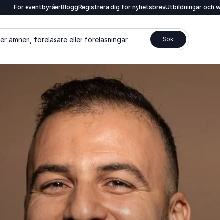
För eventbyråer
Blogg
Registrera dig för nyhetsbrev
Utbildningar och 
er ämnen, föreläsare eller föreläsningar
Sök