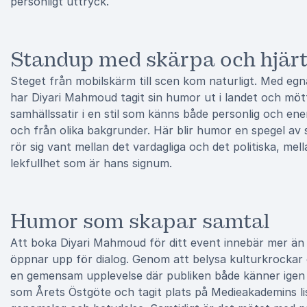
personligt uttryck.
Standup med skärpa och hjär
Steget från mobilskärm till scen kom naturligt. Med e
har Diyari Mahmoud tagit sin humor ut i landet och mött
samhällssatir i en stil som känns både personlig och energ
och från olika bakgrunder. Här blir humor en spegel av s
rör sig vant mellan det vardagliga och det politiska, mel
lekfullhet som är hans signum.
Humor som skapar samtal
Att boka Diyari Mahmoud för ditt event innebär mer ä
öppnar upp för dialog. Genom att belysa kulturkrockar
en gemensam upplevelse där publiken både känner igen s
som Årets Östgöte och tagit plats på Medieakademins li