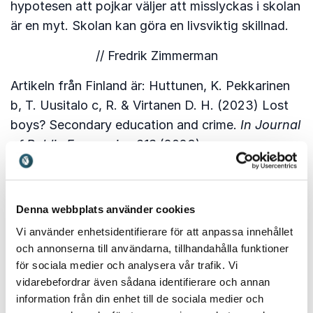
hypotesen att pojkar väljer att misslyckas i skolan
är en myt. Skolan kan göra en livsviktig skillnad.
// Fredrik Zimmerman
Artikeln från Finland är: Huttunen, K. Pekkarinen
b, T. Uusitalo c, R. & Virtanen D. H. (2023) Lost
boys? Secondary education and crime.
In Journal
of Public Economics 218
(2023).
Intervjustudie bland unga boendes i utsatta
områden har titeln: Forkby, T. & Liljeholm
Denna webbplats använder cookies
Hansson, S. (2011).
Kampen för att bli någon:
bilder av förorten och riskfyllda
Vi använder enhetsidentifierare för att anpassa innehållet
och annonserna till användarna, tillhandahålla funktioner
utvecklingsvägar i Göteborg.
Göteborg: FoU i
för sociala medier och analysera vår trafik. Vi
Väst.
vidarebefordrar även sådana identifierare och annan
information från din enhet till de sociala medier och
Studier som visar hur skolor ökat resultaten bland