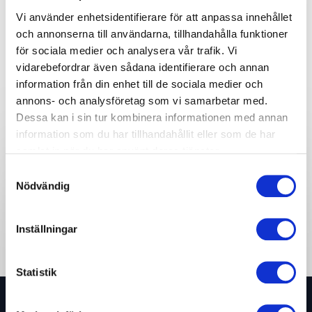
Vi använder enhetsidentifierare för att anpassa innehållet
och annonserna till användarna, tillhandahålla funktioner
för sociala medier och analysera vår trafik. Vi
vidarebefordrar även sådana identifierare och annan
Share:
information från din enhet till de sociala medier och
annons- och analysföretag som vi samarbetar med.
Skicka en förfrågan på Fanny
Dessa kan i sin tur kombinera informationen med annan
information som du har tillhandahållit eller som de har
Widman
samlat in när du har använt deras tjänster.
Samtyckesval
Nödvändig
Inställningar
Statistik