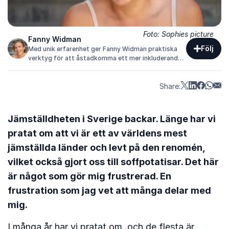
Foto: Sophies picture
Fanny Widman
Följ
Med unik erfarenhet ger Fanny Widman praktiska
verktyg för att åstadkomma ett mer inkluderande
arbetsliv för både kvinnor och män.
Share:
Jämställdheten i Sverige backar. Länge har vi
pratat om att vi är ett av världens mest
jämställda länder och levt på den renomén,
vilket också gjort oss till soffpotatisar. Det här
är något som gör mig frustrerad. En
frustration som jag vet att många delar med
mig.
I många år har vi pratat om, och de flesta är