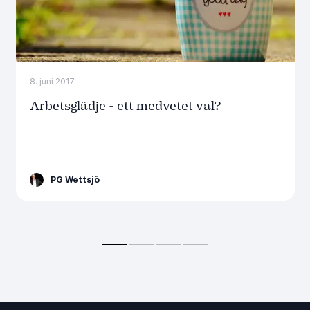
8. juni 2017
Arbetsglädje - ett medvetet val?
PG Wettsjö