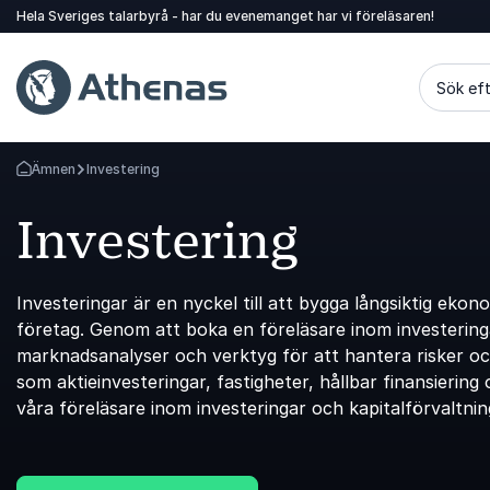
Hela Sveriges talarbyrå - har du evenemanget har vi föreläsaren!
Sök eft
Ämnen
Investering
Gå tillbaka till startsidan
Investering
Investeringar är en nyckel till att bygga långsiktig ekon
företag. Genom att boka en föreläsare inom investeringa
marknadsanalyser och verktyg för att hantera risker och
som aktieinvesteringar, fastigheter, hållbar finansierin
våra föreläsare inom investeringar och kapitalförvaltnin