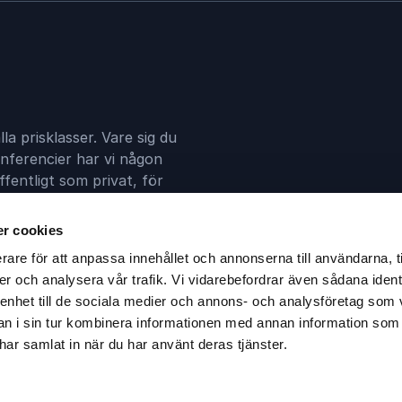
lla prisklasser. Vare sig du
nferencier har vi någon
fentligt som privat, för
din talare.
r cookies
rare för att anpassa innehållet och annonserna till användarna, t
er och analysera vår trafik. Vi vidarebefordrar även sådana ident
 enhet till de sociala medier och annons- och analysföretag som 
 i sin tur kombinera informationen med annan information som
e har samlat in när du har använt deras tjänster.
ra Frölunda
Götgatan 22A, 118 46 Stockholm
kontakt@athe