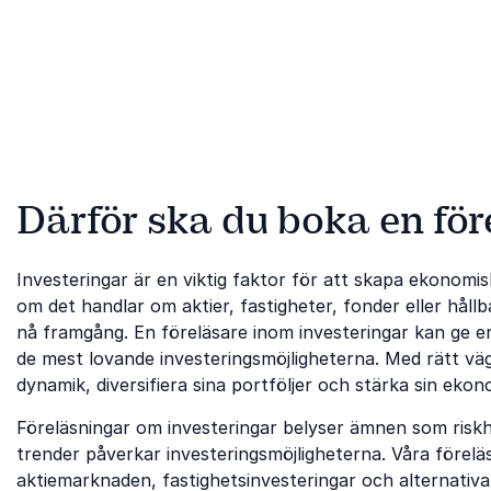
ledarskap och hållbar
framtidens affärer.
samhällsförändring.
Därför ska du boka en för
Investeringar är en viktig faktor för att skapa ekonomis
om det handlar om aktier, fastigheter, fonder eller håll
nå framgång. En föreläsare inom investeringar kan ge er in
de mest lovande investeringsmöjligheterna. Med rätt vä
dynamik, diversifiera sina portföljer och stärka sin ekon
Föreläsningar om investeringar belyser ämnen som riskh
trender påverkar investeringsmöjligheterna. Våra förelä
aktiemarknaden, fastighetsinvesteringar och alternativa 