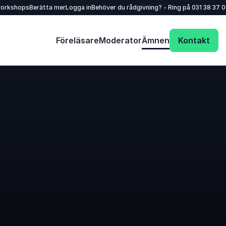
workshops
Berätta mer
Logga in
Behöver du rådgivning? - Ring på
031 38 37 
Föreläsare
Moderator
Ämnen
Kontakt
Skicka en förfrågan och få ett snabbt svar!
Ditt namn
*
E-post
*