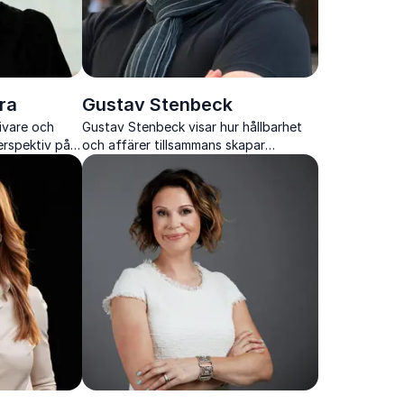
ra
Gustav Stenbeck
givare och
Gustav Stenbeck visar hur hållbarhet
erspektiv på
och affärer tillsammans skapar
h
långsiktig framgång och relevans i en
plex omvärld
snabbt föränderlig värld