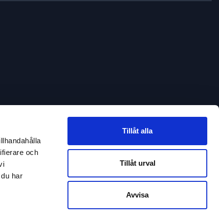
Tillåt alla
illhandahålla
ifierare och
Tillåt urval
vi
 du har
Avvisa
nas.se
Telefon:
031 38 37 000
Datapolicy
Cookies