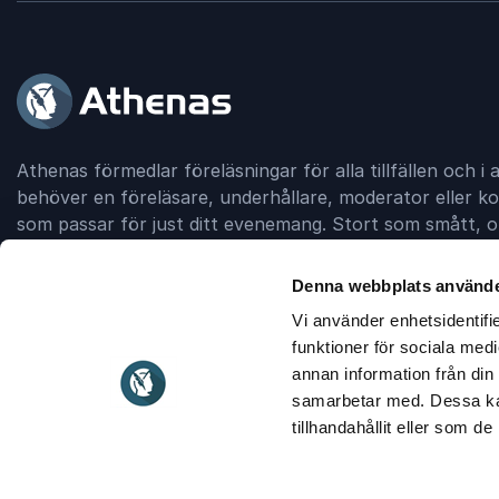
Athenas förmedlar föreläsningar för alla tillfällen och i a
behöver en föreläsare, underhållare, moderator eller ko
som passar för just ditt evenemang. Stort som smått, of
unga och gamla – vi förmedlar kontakten mellan dig och 
Denna webbplats använde
Vi använder enhetsidentifie
Kontakt
031 38 37 000
funktioner för sociala medi
annan information från din
samarbetar med. Dessa kan
tillhandahållit eller som d
© 2026
Athenas
Hulda Lindgrens Gata 8, SE-421 31 Väst