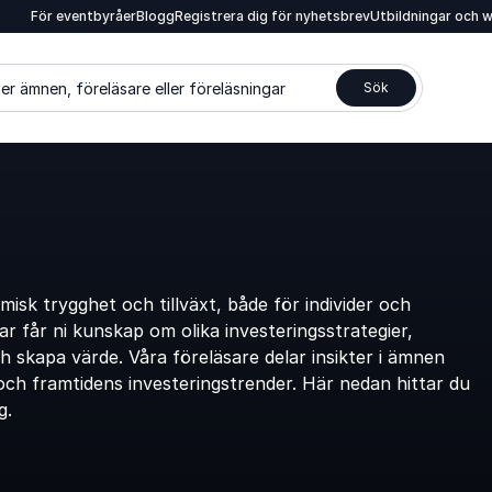
För eventbyråer
Blogg
Registrera dig för nyhetsbrev
Utbildningar och 
er ämnen, föreläsare eller föreläsningar
Sök
omisk trygghet och tillväxt, både för individer och
r får ni kunskap om olika investeringsstrategier,
 skapa värde. Våra föreläsare delar insikter i ämnen
g och framtidens investeringstrender. Här nedan hittar du
g.