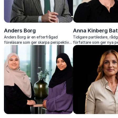
Anders Borg
Anna Kinberg Bat
Anders Borg är en efterfrågad
Tidigare partiledare, råd
föreläsare som ger skarpa perspektiv
författare som ger nya p
på ekonomi, teknik, geopolitik och hur
ledarskap, förändring oc
organisationer kan förbereda sig för
beslutsfattande i en kom
framtiden.