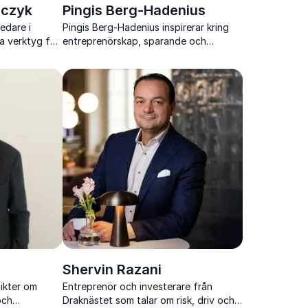
lczyk
Pingis Berg-Hadenius
edare i
Pingis Berg-Hadenius inspirerar kring
a verktyg för
entreprenörskap, sparande och
bolagsbyggande med erfarenheter
från näringslivet
Shervin Razani
sikter om
Entreprenör och investerare från
och
Draknästet som talar om risk, driv och