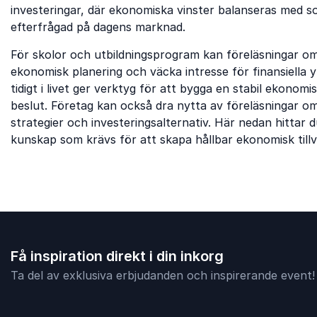
investeringar, där ekonomiska vinster balanseras med soc
efterfrågad på dagens marknad.
För skolor och utbildningsprogram kan föreläsningar om i
ekonomisk planering och väcka intresse för finansiella y
tidigt i livet ger verktyg för att bygga en stabil ekono
beslut. Företag kan också dra nytta av föreläsningar om 
strategier och investeringsalternativ. Här nedan hittar 
kunskap som krävs för att skapa hållbar ekonomisk tillv
Få inspiration direkt i din inkorg
Ta del av exklusiva erbjudanden och inspirerande event!