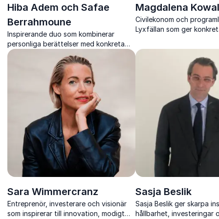
Hiba Adem och Safae
Magdalena Kowa
Civilekonom och programl
Berrahmoune
Lyxfällan som ger konkret
Inspirerande duo som kombinerar
sund privatekonomi
personliga berättelser med konkreta
i konsumtionssamhället.
verktyg för autentiskt ledarskap och
inre trygghet
Sara Wimmercranz
Sasja Beslik
Entreprenör, investerare och visionär
Sasja Beslik ger skarpa in
som inspirerar till innovation, modigt
hållbarhet, investeringar 