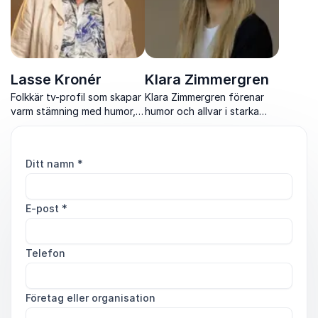
Lasse Kronér
Klara Zimmergren
Folkkär tv-profil som skapar
Klara Zimmergren förenar
varm stämning med humor,
humor och allvar i starka
musikalitet och trygg
berättelser om livet,
scennärvaro vid alla typer
relationer och längtan.
av event.
Ditt namn
*
E-post
*
Telefon
Företag eller organisation