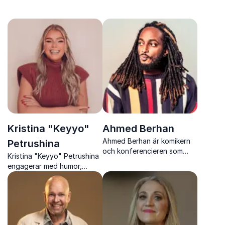
Kristina "Keyyo"
Ahmed Berhan
Ahmed Berhan är komikern
Petrushina
och konferencieren som
Kristina "Keyyo" Petrushina
förenar skarp humor med
engagerar med humor,
närvaro och publikkontakt
värme och professionalism
som lyfter varje event och
skapar stark publiknärvaro.