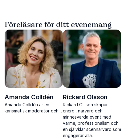
Föreläsare för ditt evenemang
Amanda Colldén
Rickard Olsson
Amanda Colldén är en
Rickard Olsson skapar
karismatisk moderator och
energi, närvaro och
gameshowledare som med
minnesvärda event med
energi, tajming och charm
värme, professionalism och
engagerar publiken i alla
en självklar scennärvaro som
typer av event.
engagerar alla.