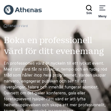
Sök
Meny
Tillfälle
Värd
Gå tillbaka till startsidan
Boka en professionell
värd för ditt evenemang
En professionell värd är nyckeln till ett lyckat event.
Med rätt värd får ni struktur, tempo och en tydlig röd
tråd som håller ihop hela programmet. Värden skapar
närvaro, engagerar publiken och ser till att
övergångar, talare och innehåll fungerar sömlöst.
Oavsett om det gäller konferens, gala eller
företagsevent hjälper rätt värd er att lyfta
helhetsupplevelsen och skapa ett mer professionellt,
tryggt och minnesvärt arrangemang.