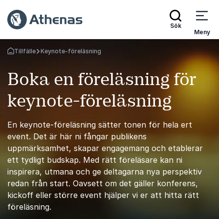
Sök
Meny
Tillfälle
Keynote-föreläsning
Gå tillbaka till startsidan
Boka en föreläsning för
keynote-föreläsning
En keynote-föreläsning sätter tonen för hela ert
event. Det är här ni fångar publikens
uppmärksamhet, skapar engagemang och etablerar
ett tydligt budskap. Med rätt föreläsare kan ni
inspirera, utmana och ge deltagarna nya perspektiv
redan från start. Oavsett om det gäller konferens,
kickoff eller större event hjälper vi er att hitta rätt
föreläsning.