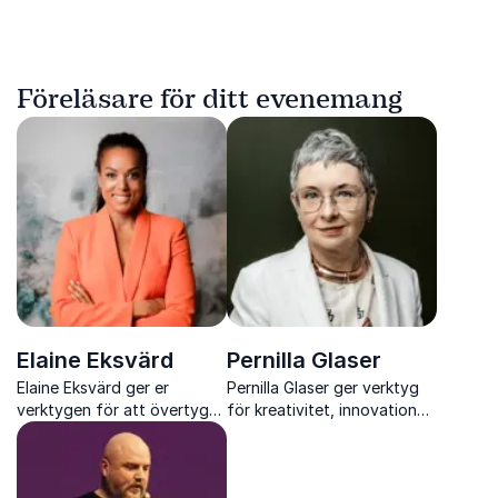
Föreläsare för ditt evenemang
Elaine Eksvärd
Pernilla Glaser
Elaine Eksvärd ger er
Pernilla Glaser ger verktyg
verktygen för att övertyga,
för kreativitet, innovation
leda och snacka snyggt i
och utveckling i komplexa
alla lägen
miljöer.