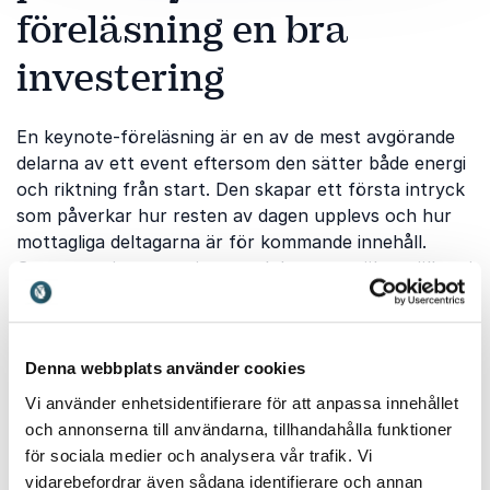
föreläsning en bra
investering
En keynote-föreläsning är en av de mest avgörande
delarna av ett event eftersom den sätter både energi
och riktning från start. Den skapar ett första intryck
som påverkar hur resten av dagen upplevs och hur
mottagliga deltagarna är för kommande innehåll.
Genom att investera i en stark keynote säkerställer ni
att budskapet når fram och att publiken blir
engagerad direkt.
Elaine Eksvärd
bidrar med expertis inom retorik och
Denna webbplats använder cookies
kommunikation och hjälper publiken att förstå hur
Vi använder enhetsidentifierare för att anpassa innehållet
man når fram med sitt budskap på ett tydligt och
och annonserna till användarna, tillhandahålla funktioner
övertygande sätt. Hennes föreläsningar skapar både
för sociala medier och analysera vår trafik. Vi
energi och konkreta insikter som deltagarna direkt
vidarebefordrar även sådana identifierare och annan