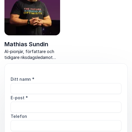
Mathias Sundin
AI-pionjär, författare och
tidigare riksdagsledamot
som visar hur mänsklig och
artificiell intelligens
tillsammans skapar starkare
Ditt namn
*
organisationer.
E-post
*
Telefon