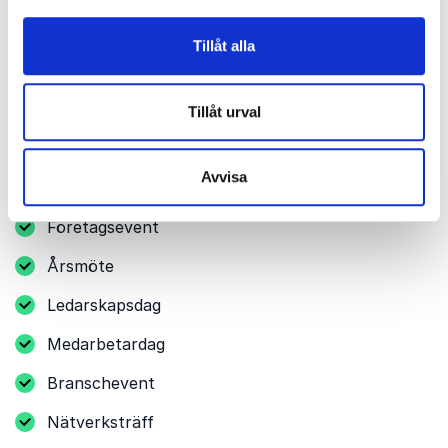
både inspiration och konkreta insikter att ta med sig
vidare.
Tillåt alla
Andra relevanta tillfällen
Tillåt urval
Konferens
Avvisa
Kickoff
Företagsevent
Årsmöte
Ledarskapsdag
Medarbetardag
Branschevent
Nätverksträff