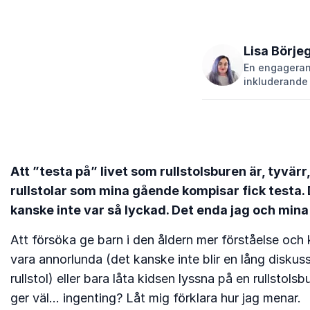
Lisa Börje
En engagerand
inkluderande
Att ”testa på” livet som rullstolsburen är, tyvär
rullstolar som mina gående kompisar fick testa. De
kanske inte var så lyckad. Det enda jag och min
Att försöka ge barn i den åldern mer förståelse oc
vara annorlunda (det kanske inte blir en lång diskus
rullstol) eller bara låta kidsen lyssna på en rullsto
ger väl… ingenting? Låt mig förklara hur jag menar.