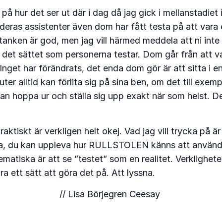
ll på hur det ser ut där i dag då jag gick i mellanstadie
eras assistenter även dom har fått testa på att vara e
tanken är god, men jag vill härmed meddela att ni inte f
 på det sättet som personerna testar. Dom går från att v
nget har förändrats, det enda dom gör är att sitta i en
er alltid kan förlita sig på sina ben, om det till ex
an hoppa ur och ställa sig upp exakt när som helst. D
raktiskt är verkligen helt okej. Vad jag vill trycka på
l. Ja, du kan uppleva hur RULLSTOLEN känns att använd
matiska är att se ”testet” som en realitet. Verklighet
ra ett sätt att göra det på. Att lyssna.
// Lisa Börjegren Ceesay