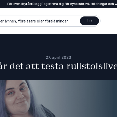
För eventbyråer
Blogg
Registrera dig för nyhetsbrev
Utbildningar och 
er ämnen, föreläsare eller föreläsningar
Sök
27. april 2023
r det att testa rullstolsliv