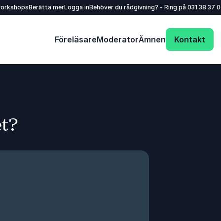
workshops
Berätta mer
Logga in
Behöver du rådgivning? - Ring på
031 38 37 
Föreläsare
Moderator
Ämnen
Kontakt
et?