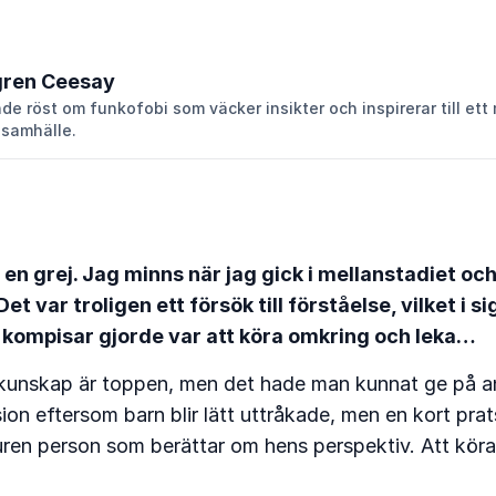
gren Ceesay
e röst om funkofobi som väcker insikter och inspirerar till ett
 samhälle.
r, en grej. Jag minns när jag gick i mellanstadiet 
t var troligen ett försök till förståelse, vilket i 
a kompisar gjorde var att köra omkring och leka…
h kunskap är toppen, men det hade man kunnat ge på an
sion eftersom barn blir lätt uttråkade, men en kort pra
lsburen person som berättar om hens perspektiv. Att kör