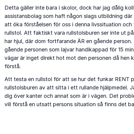
Detta gäller inte bara i skolor, dock har jag dålig ko
assistansbolag som haft någon slags utbildning där d
att öka förståelsen för oss i denna livssituation och 
rullstol. Att faktiskt vara rullstolsburen ser inte ut
har hjul, där dom fortfarande ÄR en gående person. I
gående personen som lajvar handikappad för 15 minut
vägar är inget direkt hot mot den personen då hen k
förstå.
Att testa en rullstol för att se hur det funkar RENT p
rullstolsburen av att sitta i ett rullande hjälpmede
dig över kanter och annat som är i vägen. Det proble
vill förstå en utsatt persons situation så finns det ba