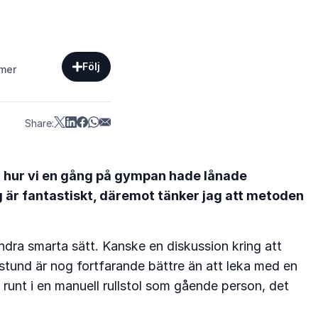
Följ
 mer
Share:
och hur vi en gång på gympan hade lånade
sig är fantastiskt, däremot tänker jag att metoden
dra smarta sätt. Kanske en diskussion kring att
tstund är nog fortfarande bättre än att leka med en
a runt i en manuell rullstol som gående person, det