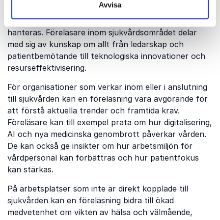
Avvisa
företag få djupare insikter i hur vården utvecklas och
hur framtidens utmaningar och möjligheter kan
hanteras. Föreläsare inom sjukvårdsområdet delar
med sig av kunskap om allt från ledarskap och
patientbemötande till teknologiska innovationer och
resurseffektivisering.
För organisationer som verkar inom eller i anslutning
till sjukvården kan en föreläsning vara avgörande för
att förstå aktuella trender och framtida krav.
Föreläsare kan till exempel prata om hur digitalisering,
AI och nya medicinska genombrott påverkar vården.
De kan också ge insikter om hur arbetsmiljön för
vårdpersonal kan förbättras och hur patientfokus
kan stärkas.
På arbetsplatser som inte är direkt kopplade till
sjukvården kan en föreläsning bidra till ökad
medvetenhet om vikten av hälsa och välmående,