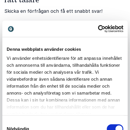
rätt talare
Skicka en förfrågan och få ett snabbt svar!
Ditt namn
*
Denna webbplats använder cookies
E-post
*
Vi använder enhetsidentifierare för att anpassa innehållet
och annonserna till användarna, tillhandahålla funktioner
för sociala medier och analysera vår trafik. Vi
Telefon
vidarebefordrar även sådana identifierare och annan
information från din enhet till de sociala medier och
annons- och analysföretag som vi samarbetar med.
Företag eller organisation
Dessa kan i sin tur kombinera informationen med annan
information som du har tillhandahållit eller som de har
Info om ditt evenemang
samlat in när du har använt deras tjänster.
Samtyckesval
Nödvändig