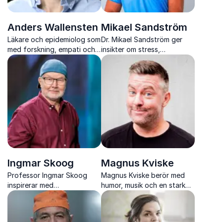
Anders Wallensten
Mikael Sandström
Läkare och epidemiolog som
Dr. Mikael Sandström ger
med forskning, empati och
insikter om stress,
klarhet visar hur små
akutsjukvård och hur vi
förändringar kan ge bättre
presterar när det verkligen
hälsa och livskvalitet.
gäller
Ingmar Skoog
Magnus Kviske
Professor Ingmar Skoog
Magnus Kviske berör med
inspirerar med
humor, musik och en stark
evidensbaserade insikter om
livsberättelse som inspirerar
åldrande, hälsa och hur vi
till mod, närvaro och
frigör äldres fulla potential
handlingskraft.