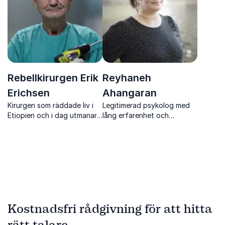
Rebellkirurgen Erik
Reyhaneh
Erichsen
Ahangaran
Kirurgen som räddade liv i
Legitimerad psykolog med
Etiopien och i dag utmanar
lång erfarenhet och
svensk sjukvård med skarpa
konkreta verktyg för att
insikter och personliga
stärka barns psykiska hälsa.
erfarenheter.
Kostnadsfri rådgivning för att hitta