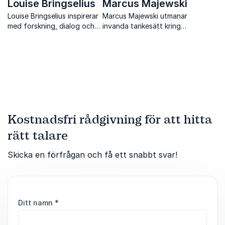
Louise Bringselius
Marcus Majewski
Louise Bringselius inspirerar
Marcus Majewski utmanar
med forskning, dialog och
invanda tankesätt kring
konkreta verktyg för tillit,
ledarskap, ansvar och
ledarskap och starkare
arbetskultur och ger
organisationskultur.
konkreta perspektiv som
stärker både människor och
organisationer.
Kostnadsfri rådgivning för att hitta
rätt talare
Skicka en förfrågan och få ett snabbt svar!
Ditt namn
*