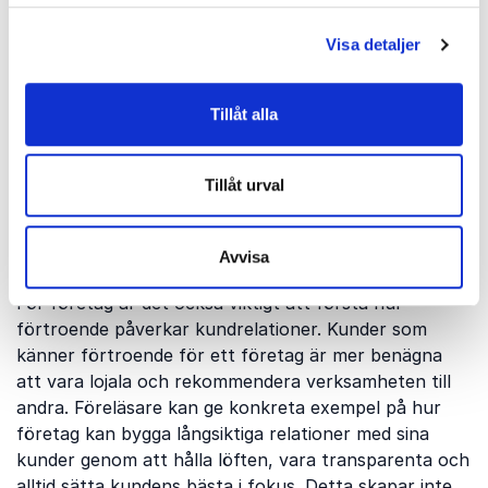
Föreläsare inom ämnet kan visa hur förtroende
Visa detaljer
utvecklas över tid och varför det är så viktigt att
vårda det. Förtroende kräver ärlighet, transparens
och konsekvent handling. För ledare handlar det om
Tillåt alla
att skapa en kultur där medarbetarna känner sig
trygga att dela sina idéer och ta risker, utan att vara
rädda för att misslyckas. Föreläsare kan erbjuda
Tillåt urval
praktiska verktyg och strategier för att bygga ett
starkt förtroende mellan ledning och anställda, vilket
Avvisa
förbättrar både trivsel och produktivitet.
För företag är det också viktigt att förstå hur
förtroende påverkar kundrelationer. Kunder som
känner förtroende för ett företag är mer benägna
att vara lojala och rekommendera verksamheten till
andra. Föreläsare kan ge konkreta exempel på hur
företag kan bygga långsiktiga relationer med sina
kunder genom att hålla löften, vara transparenta och
alltid sätta kundens bästa i fokus. Detta skapar inte