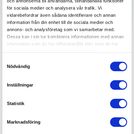
och annonserna till användarna, tillhandahålla funktioner
för sociala medier och analysera vår trafik. Vi
vidarebefordrar även sådana identifierare och annan
Därför ska du boka en
information från din enhet till de sociala medier och
annons- och analysföretag som vi samarbetar med.
föreläsning om
Dessa kan i sin tur kombinera informationen med annan
information som du har tillhandahållit eller som de har
förtroende
samlat in när du har använt deras tjänster.
Samtyckesval
Förtroende är en av de mest värdefulla byggstenarna
Nödvändig
i både professionella och personliga relationer. Det är
grunden för samarbete, engagemang och öppen
Inställningar
kommunikation, vilket är avgörande för att skapa
långsiktiga relationer och framgångsrika arbetsmiljöer.
Genom att boka en föreläsare om förtroende kan
Statistik
företag och organisationer få insikter i hur man
bygger och behåller förtroende i alla aspekter av
verksamheten, från ledarskap och teamarbete till
Marknadsföring
kundrelationer och affärspartnerskap.