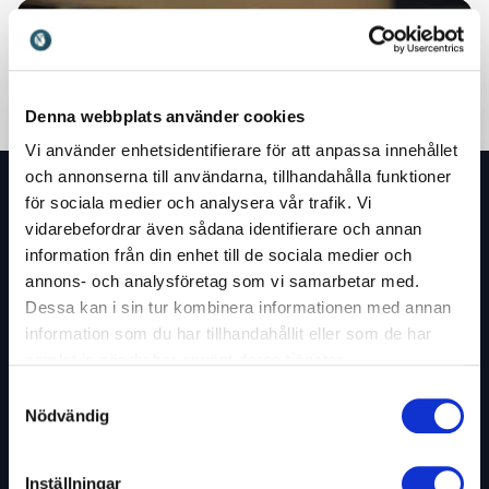
Denna webbplats använder cookies
Vi använder enhetsidentifierare för att anpassa innehållet
och annonserna till användarna, tillhandahålla funktioner
för sociala medier och analysera vår trafik. Vi
vidarebefordrar även sådana identifierare och annan
information från din enhet till de sociala medier och
annons- och analysföretag som vi samarbetar med.
Bokning och förfrågan
Dessa kan i sin tur kombinera informationen med annan
Skicka en bokningsförfrågan
information som du har tillhandahållit eller som de har
här för Annah Thunberg
samlat in när du har använt deras tjänster.
Samtyckesval
Tyckte du att blogginlägget var inspirerande?
Nödvändig
Du kan boka Annah Thunberg till ditt event.
Kontakta oss idag för att höra mer om
möjligheterna.
Inställningar