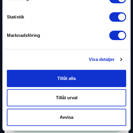
Ditt namn
*
Statistik
Telefon
Marknadsföring
E-post
*
Visa detaljer
Företag eller organisation
Tillåt alla
Info om ditt evenemang
Tillåt urval
Avvisa
Skicka förfrågan