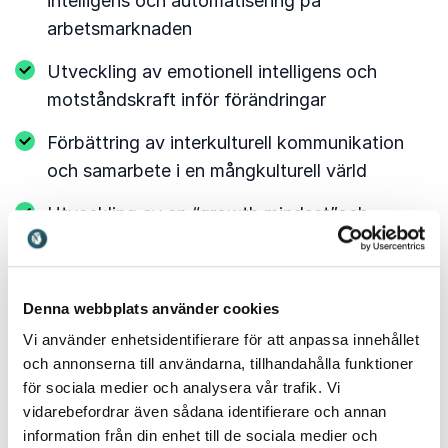
intelligens och automatisering på
arbetsmarknaden
Utveckling av emotionell intelligens och
motståndskraft inför förändringar
Förbättring av interkulturell kommunikation
och samarbete i en mångkulturell värld
Utveckling av en “growth mindset”och
främjande av kontinuerligt lärande
”Framtidssäkra dig själv” är en aktuell och
Denna webbplats använder cookies
värdefull resurs för alla som vill ligga steget före
och frodas i en värld av snabba förändringar.
Vi använder enhetsidentifierare för att anpassa innehållet
och annonserna till användarna, tillhandahålla funktioner
Boken finns nu tillgänglig på Amazon Kindle.
för sociala medier och analysera vår trafik. Vi
vidarebefordrar även sådana identifierare och annan
information från din enhet till de sociala medier och