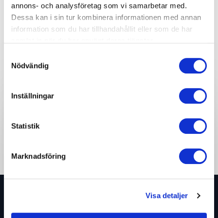
annons- och analysföretag som vi samarbetar med.
Dessa kan i sin tur kombinera informationen med annan
information som du har tillhandahållit eller som de har
Share:
samlat in när du har använt deras tjänster.
Samtyckesval
Skicka en förfrågan på Oskar
Nödvändig
Andermo
Inställningar
Statistik
Marknadsföring
Visa detaljer