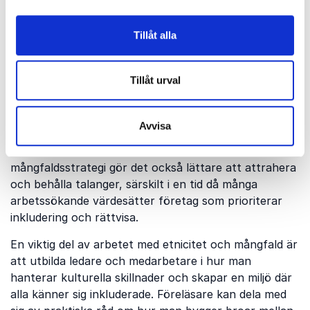
produktivitet och trivsel.
Mångfald på arbetsplatsen är en källa till styrka.
Tillåt alla
Föreläsare inom etnicitet kan visa hur företag kan dra
nytta av olika kulturella perspektiv för att lösa
Tillåt urval
problem på nya sätt och utveckla mer innovativa
produkter och tjänster. Genom att uppmuntra olika
röster att komma till tals kan företag bättre möta
Avvisa
behoven hos en global marknad och skapa en
bredare förståelse för sina kunder. En stark
mångfaldsstrategi gör det också lättare att attrahera
och behålla talanger, särskilt i en tid då många
arbetssökande värdesätter företag som prioriterar
inkludering och rättvisa.
En viktig del av arbetet med etnicitet och mångfald är
att utbilda ledare och medarbetare i hur man
hanterar kulturella skillnader och skapar en miljö där
alla känner sig inkluderade. Föreläsare kan dela med