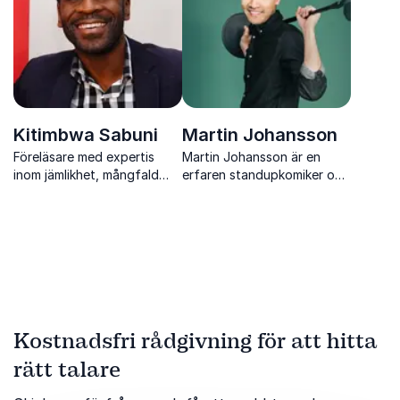
Kitimbwa Sabuni
Martin Johansson
Föreläsare med expertis
Martin Johansson är en
inom jämlikhet, mångfald
erfaren standupkomiker och
och inkludering. Kitimbwa
konferencier som
Sabuni ger verktyg för att
kombinerar humor,
motverka rasism och skapa
scennärvaro och struktur
förändring.
för ett event som flyter
naturligt.
Kostnadsfri rådgivning för att hitta
rätt talare