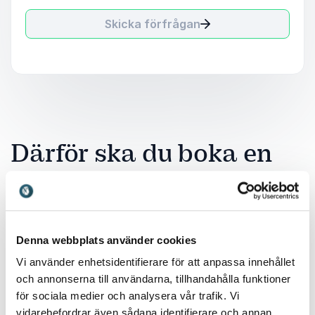
Skicka förfrågan
Därför ska du boka en
föreläsning om etnicitet
Etnicitet är en viktig del av vår identitet och speglar
den mångfald av kulturer, traditioner och
Denna webbplats använder cookies
erfarenheter som finns i världen. På en globaliserad
Vi använder enhetsidentifierare för att anpassa innehållet
arbetsmarknad är förståelsen för olika etniska
och annonserna till användarna, tillhandahålla funktioner
bakgrunder avgörande för att skapa inkluderande
för sociala medier och analysera vår trafik. Vi
och framgångsrika arbetsmiljöer. Genom att boka en
vidarebefordrar även sådana identifierare och annan