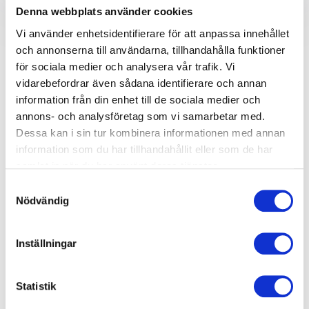
Denna webbplats använder cookies
föreläsning om Bitcoin
Vi använder enhetsidentifierare för att anpassa innehållet
och annonserna till användarna, tillhandahålla funktioner
Bitcoin har på kort tid blivit en viktig faktor i det
för sociala medier och analysera vår trafik. Vi
globala finansiella ekosystemet. Det är världens
vidarebefordrar även sådana identifierare och annan
första kryptovaluta och fungerar utan någon central
information från din enhet till de sociala medier och
styrning, vilket gör att den inte kontrolleras av
annons- och analysföretag som vi samarbetar med.
banker eller regeringar. Istället bygger Bitcoin på
Dessa kan i sin tur kombinera informationen med annan
blockchain-teknologi, som är ett decentraliserat
information som du har tillhandahållit eller som de har
system där transaktioner verifieras av ett globalt
samlat in när du har använt deras tjänster.
nätverk av användare. Detta skapar transparens,
Samtyckesval
säkerhet och anonymitet, vilket har gjort Bitcoin
Nödvändig
attraktivt för både privatpersoner och företag.
För företag och organisationer finns det flera skäl att
Inställningar
intressera sig för Bitcoin. En av de främsta fördelarna
är att det kan sänka kostnader för transaktioner,
Statistik
särskilt internationella betalningar, då Bitcoin-
transaktioner inte kräver mellanhänder. Företag kan