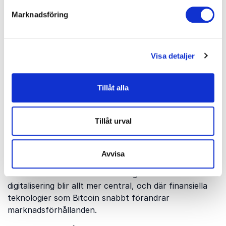
även använda Bitcoin som ett skydd mot inflation och
Marknadsföring
ekonomisk osäkerhet, särskilt i tider då traditionella
valutor kan vara instabila. Dessutom har
kryptovalutor och blockchain-teknologier potentialen
Visa detaljer
att förändra affärsmodeller genom att öppna upp för
nya sätt att finansiera och bedriva verksamheter.
Tillåt alla
Att boka en föreläsare inom Bitcoin kan ge företag
en konkurrensfördel genom att förstå både de
tekniska och affärsmässiga aspekterna av denna
Tillåt urval
snabbt växande marknad. Föreläsarna kan hjälpa till
att belysa hur Bitcoin kan implementeras i
företagsstrategier, vad de juridiska konsekvenserna
Avvisa
kan vara och hur tekniken kan anpassas till specifika
branscher. Detta är särskilt viktigt i en värld där
digitalisering blir allt mer central, och där finansiella
teknologier som Bitcoin snabbt förändrar
marknadsförhållanden.