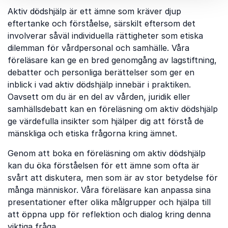
Aktiv dödshjälp är ett ämne som kräver djup
eftertanke och förståelse, särskilt eftersom det
involverar såväl individuella rättigheter som etiska
dilemman för vårdpersonal och samhälle. Våra
föreläsare kan ge en bred genomgång av lagstiftning,
debatter och personliga berättelser som ger en
inblick i vad aktiv dödshjälp innebär i praktiken.
Oavsett om du är en del av vården, juridik eller
samhällsdebatt kan en föreläsning om aktiv dödshjälp
ge värdefulla insikter som hjälper dig att förstå de
mänskliga och etiska frågorna kring ämnet.
Genom att boka en föreläsning om aktiv dödshjälp
kan du öka förståelsen för ett ämne som ofta är
svårt att diskutera, men som är av stor betydelse för
många människor. Våra föreläsare kan anpassa sina
presentationer efter olika målgrupper och hjälpa till
att öppna upp för reflektion och dialog kring denna
viktiga fråga.