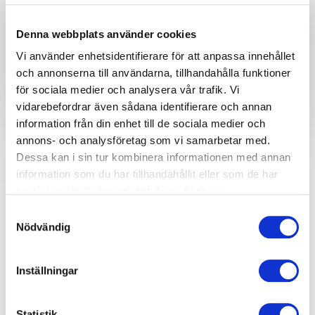
Skicka förfrågan
Denna webbplats använder cookies
Vi använder enhetsidentifierare för att anpassa innehållet
och annonserna till användarna, tillhandahålla funktioner
för sociala medier och analysera vår trafik. Vi
vidarebefordrar även sådana identifierare och annan
information från din enhet till de sociala medier och
Därför ska du boka en
annons- och analysföretag som vi samarbetar med.
föreläsning om aktiv
Dessa kan i sin tur kombinera informationen med annan
information som du har tillhandahållit eller som de har
dödshjälp
samlat in när du har använt deras tjänster.
Samtyckesval
Nödvändig
Aktiv dödshjälp är ett djupt etiskt och moraliskt
laddat ämne som har diskuterats i många år, både
inom vården, juridiken och samhället i stort. Det
Inställningar
handlar om möjligheten att avsluta en människas liv
på ett sätt som respekterar personens önskemål,
Statistik