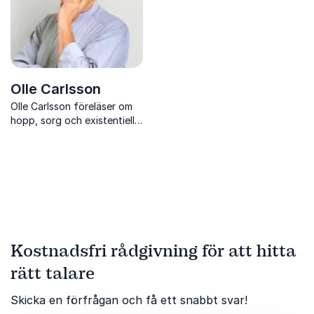
Olle Carlsson
Olle Carlsson föreläser om
hopp, sorg och existentiella
frågor med utgångspunkt i
25 års erfarenhet som präst
och möten med människors
livsöden.
Kostnadsfri rådgivning för att hitta
rätt talare
Skicka en förfrågan och få ett snabbt svar!