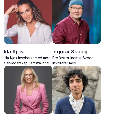
strategi som faktiskt
med insikt, värme och
fungerar
konkreta verktyg
Ida Kjos
Ingmar Skoog
Ida Kjos inspirerar med mod,
Professor Ingmar Skoog
självledarskap, jämställdhet
inspirerar med
och förändringskraft.
evidensbaserade insikter om
åldrande, hälsa och hur vi
frigör äldres fulla potential