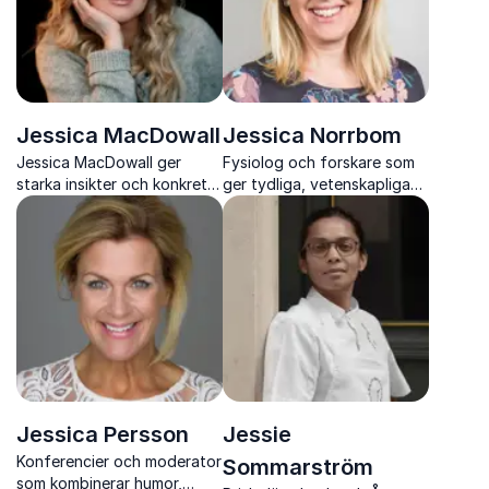
Jessica MacDowall
Jessica Norrbom
Jessica MacDowall ger
Fysiolog och forskare som
starka insikter och konkreta
ger tydliga, vetenskapliga
verktyg för att förstå och
svar på träning, kost och
hantera våld i nära
hälsa
relationer
Jessica Persson
Jessie
Konferencier och moderator
Sommarström
som kombinerar humor,