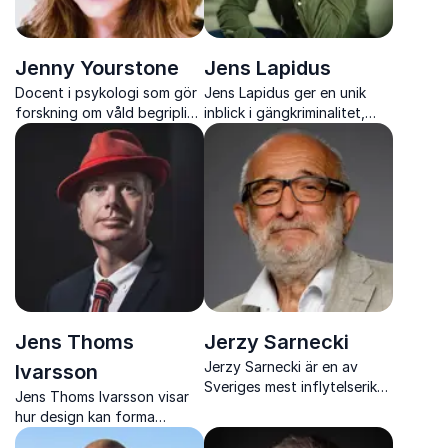
Jenny Yourstone
Jens Lapidus
Docent i psykologi som gör
Jens Lapidus ger en unik
forskning om våld begriplig,
inblick i gängkriminalitet,
engagerande och direkt
brottssamhället och sitt liv
användbar för din
som advokat och författare
verksamhet
Jens Thoms
Jerzy Sarnecki
Jerzy Sarnecki är en av
Ivarsson
Sveriges mest inflytelserika
Jens Thoms Ivarsson visar
kriminologer med djup
hur design kan forma
expertis inom brott,
hållbara och inspirerande
ungdomsbrottslighet och