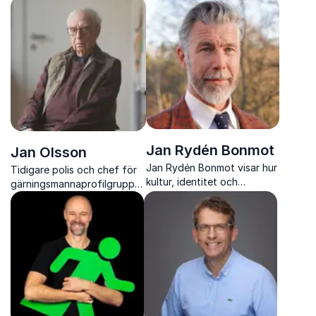
cybersäkerhet, baserat på
av Sveriges främsta
erfarenhet från West Point,
experter på IT-brott med 35
militära cyberoperationer
års erfarenhet och
och NATO
föreläsningar som både
engagerar och skyddar.
Jan Rydén Bonmot
Jan Olsson
Jan Rydén Bonmot visar hur
Tidigare polis och chef för
kultur, identitet och
gärningsmannaprofilgruppen
spekulativ design kan bli
som delar unika insikter från
nycklar till verklig
några av Sveriges mest
systemförändring i den
uppmärksammade
hållbara omställningen.
kriminalfall.