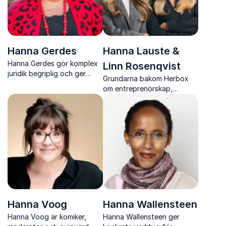
Hanna Gerdes
Hanna Lauste &
Hanna Gerdes gör komplex
Linn Rosenqvist
juridik begriplig och ger
Grundarna bakom Herbox
konkreta verktyg i en tid av
om entreprenörskap,
snabba
säljtänk och hur man bygger
samhällsförändringar
tillväxt med ett starkt syfte
Hanna Voog
Hanna Wallensteen
Hanna Voog är komiker,
Hanna Wallensteen ger