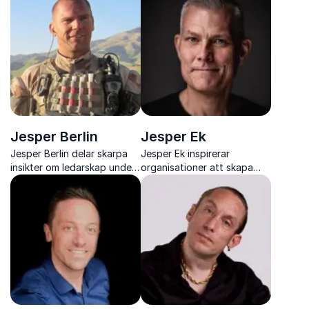
livsmiljöer genom konkreta
samhällsutveckling
verktyg och stark visuell
storytelling
Jesper Berlin
Jesper Ek
Jesper Berlin delar skarpa
Jesper Ek inspirerar
insikter om ledarskap under
organisationer att skapa
extrem press och hur du
resultat genom äkta
bygger starka, effektiva
engagemang och ett
team i vardagen
modernt synsätt på
ledarskap