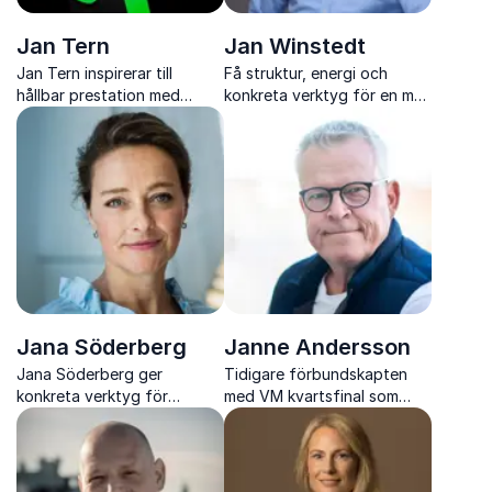
Jan Tern
Jan Winstedt
Jan Tern inspirerar till
Få struktur, energi och
hållbar prestation med
konkreta verktyg för en mer
konkreta verktyg för
effektiv arbetsdag med Jan
minskad stress, ökad
Winstedt
effektivitet och starkare
arbetsglädje
Jana Söderberg
Janne Andersson
Jana Söderberg ger
Tidigare förbundskapten
konkreta verktyg för
med VM kvartsfinal som
självkänsla, motivation och
höjdpunkt delar insikter om
personlig hållbarhet,
ledarskap, laganda och
levererat med humor, insikt
prestation
och direkt användbarhet i