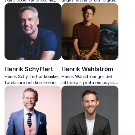
oväntade infall och unikt
kommunikation med
publikspel i en oförutsägbar
konkreta verktyg för en
standupupplevelse
balanserad och trygg digital
vardag
Henrik Schyffert
Henrik Wahlström
Henrik Schyffert är komiker,
Henrik Wahlström gör det
föreläsare och konferencier
lättare att prata om psykisk
som kombinerar humor med
hälsa och visar hur
kreativitet och skarpa
öppenhet bygger tryggare
observationer.
arbetsplatser och relationer.