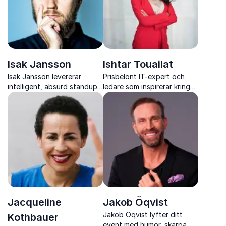
Isak Jansson
Ishtar Touailat
Isak Jansson levererar
Prisbelönt IT-expert och
intelligent, absurd standup
ledare som inspirerar kring
med träffsäkra analyser som
AI, innovation, ledarskap
får publiken att skratta och
och inkludering
tänka samtidigt
Jacqueline
Jakob Öqvist
Jakob Öqvist lyfter ditt
Kothbauer
event med humor, skärpa