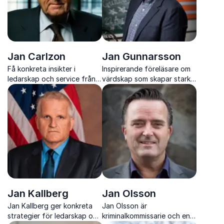
Jan Carlzon
Jan Gunnarsson
Få konkreta insikter i
Inspirerande föreläsare om
ledarskap och service från
värdskap som skapar stark
Jan Carlzon, tidigare SAS-
kultur, engagerade
vd och en av näringslivets
medarbetare och lojala
mest inspirerande röster
kunder
Jan Kallberg
Jan Olsson
Jan Kallberg ger konkreta
Jan Olsson är
strategier för ledarskap och
kriminalkommissarie och en