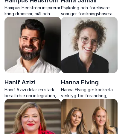
Hampus Hedström
Hana Jamali
Hampus Hedström inspirerar
Psykolog och föreläsare
kring drömmar, mål och
som ger forskningsbaserade
digital marknadsföring med
verktyg för krisledning,
energi, humor och
tillitsbaserat ledarskap och
erfarenhet från en
hållbara organisationer.
framgångsrik YouTube-
karriär
Hanif Azizi
Hanna Elving
Hanif Azizi delar en stark
Hanna Elving ger konkreta
berättelse om integration,
verktyg för förändring,
identitet och vägen till
innovation och strategiska
tillhörighet i Sverige
partnerskap som tar
organisationer vidare