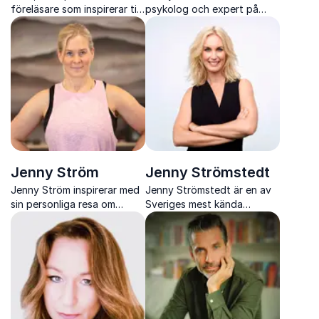
föreläsare som inspirerar till
psykolog och expert på
mod, teamutveckling och
beteendeförändring som
nya kombinationer med
engagerar publiken med
smak som metafor
övningar, forskning och
konkreta verktyg som
skapar verklig förändring
Jenny Ström
Jenny Strömstedt
Jenny Ström inspirerar med
Jenny Strömstedt är en av
sin personliga resa om
Sveriges mest kända
motgångar, styrka och
journalister som engagerar
hållbar hälsa
och utmanar med
föreläsningar om
jämställdhet och samhälle