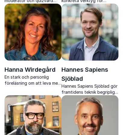
moderator och quizvärd
konkreta verktyg för
som skapar energi, skratt
inkludering, normförståelse
och flyt på både små och
och ett arbetsklimat där alla
stora scener.
kan nå sin potential
Hanna Wirdegård
Hannes Sapiens
En stark och personlig
Sjöblad
föreläsning om att leva med
Hannes Sapiens Sjöblad gör
ätstörningar, skam och
framtidens teknik begriplig
psykisk ohälsa – och vägen
och visar hur den påverkar
mot att våga prata öppet
människor, organisationer
och samhälle