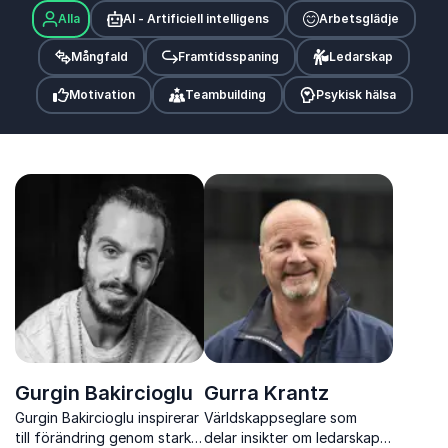
Alla
AI - Artificiell intelligens
Arbetsglädje
Mångfald
Framtidsspaning
Ledarskap
Motivation
Teambuilding
Psykisk hälsa
Gurgin Bakircioglu
Gurra Krantz
Gurgin Bakircioglu inspirerar
Världskappseglare som
till förändring genom starka
delar insikter om ledarskap,