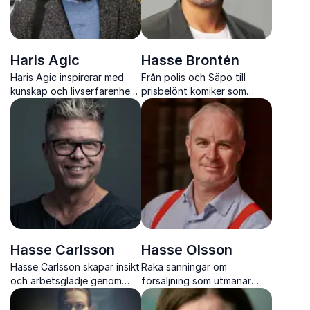
Haris Agic
Hasse Brontén
Haris Agic inspirerar med
Från polis och Säpo till
kunskap och livserfarenhet
prisbelönt komiker som
om mångfald, inkludering
berör med humor, värme och
och kulturmöten
starka berättelser om livet
Hasse Carlsson
Hasse Olsson
Hasse Carlsson skapar insikt
Raka sanningar om
och arbetsglädje genom
försäljning som utmanar
humor, värme och tydliga
invanda arbetssätt och ger
perspektiv på hur människor
dig verktyg att skapa bättre