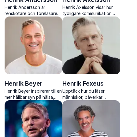
Henrik Andersson är
Henrik Axelsson visar hur
renskötare och föreläsare
tydligare kommunikation
med bred kunskap om
och starkare relationer leder
samisk kultur, klimatfrågor
till ökat engagemang, bättre
och urfolksperspektiv
prestation och hållbara
resultat
Henrik Beyer
Henrik Fexeus
Henrik Beyer inspirerar till en
Upptäck hur du läser
mer hållbar syn på hälsa,
människor, påverkar
motivation och livsstil
smartare och utvecklar dina
genom forskning,
mentala superkrafter med
erfarenhet och mänskliga
Henrik Fexeus
perspektiv