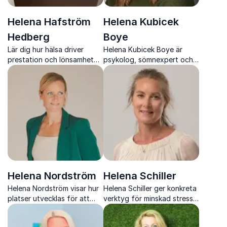
Helena Hafström
Helena Kubicek
Hedberg
Boye
Lär dig hur hälsa driver
Helena Kubicek Boye är
prestation och lönsamhet
psykolog, sömnexpert och
med Helena Hafström
författare som gör komplex
Hedberg
kunskap konkret, varm och
engagerande.
Helena Nordström
Helena Schiller
Helena Nordström visar hur
Helena Schiller ger konkreta
platser utvecklas för att
verktyg för minskad stress,
attrahera människor,
bättre återhämtning och
företag och investeringar
starkare prestation i