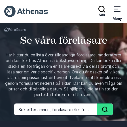
Sök
Meny
Föreläsare
Gå tillbaka till startsidan
Se våra föreläsare
Här hittar du en lista över tillgängliga föreläsare, moderatorer
och komiker hos Athenas i bokstavsordning. Du kan boka eller
skicka en förfrågan om en talare direkt via deras profil och
läsa mer om varje specifik person. Om du är osäker på vilken
talare som passar just ditt event, tveka inte att kontakta oss
genom formuläret nederst på sidan. Där kan du även fråga om
priser och tillgängliga datum. Så hjälper vi dig att hitta den
perfekta talaren för ditt event.
Sök efter ämnen, föreläsare eller föreläsningar
Sök