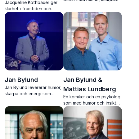
Jacqueline Kothbauer ger
och trygg scennärvaro som
klarhet i framtiden och
engagerar hela publiken
konkreta verktyg för att
agera i en värld präglad av
digital transformation och
AI
Jan Bylund
Jan Bylund &
Jan Bylund levererar humor,
Mattias Lundberg
skärpa och energi som
En komiker och en psykolog
lyfter hela eventet och
som med humor och insikt
skapar engagemang från
granskar mamma-sanningar
start till slut
och väcker igenkänning hos
publiken