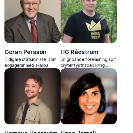
relevans i en snabbt
föränderlig värld
Göran Persson
HG Rådström
Tidigare statsminister som
En gripande föreläsning som
engagerar med skarpa
bryter tystnaden kring
insikter om ledarskap,
psykisk ohälsa och ger mod
ekonomi och hållbar
att agera när det verkligen
utveckling
gäller