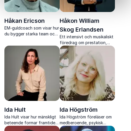
Håkan Ericson
Håkon William
EM-guldcoach som visar hur
Skog Erlandsen
du bygger starka team och
Ett intensivt och musikaliskt
leder människor mot
föredrag om prestation,
gemensamma mål
mod och starka team under
press
Ida Hult
Ida Högström
Ida Hult visar hur mänskligt
Ida Högström föreläser om
beteende formar framtiden
medberoende, psykisk
och hur du gör insikter till
ohälsa och vägen till läkning