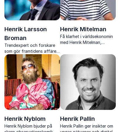
Henrik Larsson
Henrik Mitelman
Få klarhet i världsekonomin
Broman
med Henrik Mitelman,
Trendexpert och forskare
prisbelönt analytiker och
som gör framtidens affärer
efterfrågad föreläsare med
konkreta och lönsamma
skarp omvärldsinsikt
genom insikter, strategi och
inspiration
Henrik Nyblom
Henrik Pallin
Henrik Nyblom bjuder på
Henrik Pallin ger insikter om
skarp observationskomik,
ungas nätvanor och digital