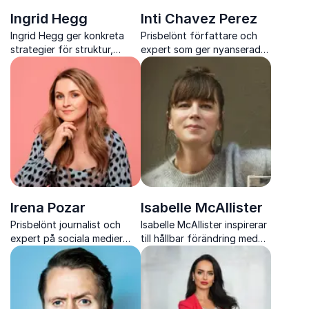
Ingrid Hegg
Inti Chavez Perez
Ingrid Hegg ger konkreta
Prisbelönt författare och
strategier för struktur,
expert som ger nyanserade
effektivitet och tydlig
perspektiv på sexualitet,
kommunikation som direkt
jämställdhet och mäns roll i
minskar stress och skapar
samhället
resultat i arbetsvardagen
Irena Pozar
Isabelle McAllister
Prisbelönt journalist och
Isabelle McAllister inspirerar
expert på sociala medier
till hållbar förändring med
som ger skarpa insikter om
vetenskap, kreativitet och
unga målgrupper och det
konkreta verktyg
digitala landskapet