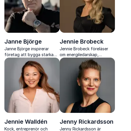
vardagen
Janne Björge
Jennie Brobeck
Janne Björge inspirerar
Jennie Brobeck föreläser
företag att bygga starka
om energiledarskap,
team, tydlig kommunikation
självledarskap och hur du
och kulturer som lyfter hela
skapar arbetsplatser där
organisationen.
människor trivs, presterar
och utvecklas.
Jennie Walldén
Jenny Rickardsson
Kock, entreprenör och
Jenny Rickardsson är