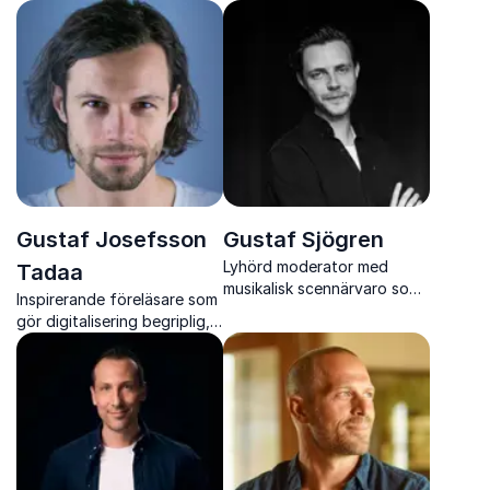
berättelser om
samarbete och framgång
klimaträttvisa, minimalism
från extrema förhållanden
och inkludering
Gustaf Josefsson
Gustaf Sjögren
Lyhörd moderator med
Tadaa
musikalisk scennärvaro som
Inspirerande föreläsare som
skapar trygga, engagerande
gör digitalisering begriplig,
och professionella event
mänsklig och direkt
användbar i både vardag
och verksamhet