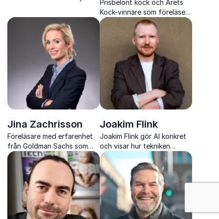
Prisbelönt kock och Årets
närvaro och 25 års
Kock-vinnare som föreläser
erfarenhet på scen
om matens kraft, ledarskap,
prestation och modet att
våga förändra.
Jina Zachrisson
Joakim Flink
Föreläsare med erfarenhet
Joakim Flink gör AI konkret
från Goldman Sachs som
och visar hur tekniken
ger nya perspektiv på
skapar verklig nytta och
jämställdhet och ledarskap i
utveckling.
näringslivet