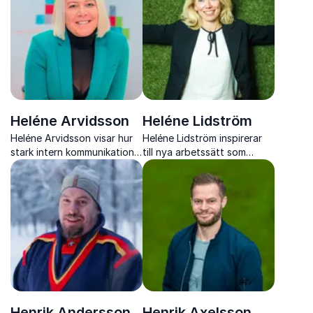
med strategi och konkreta
arbetslivet
verktyg.
Heléne Arvidsson
Heléne Lidström
Heléne Arvidsson visar hur
Heléne Lidström inspirerar
stark intern kommunikation
till nya arbetssätt som
och möteskultur skapar
frigör kreativitet och skapar
tydlighet, trygghet och
resultat i den digitala
resultat i moderna
arbetsmiljön
organisationer
Henrik Andersson
Henrik Axelsson