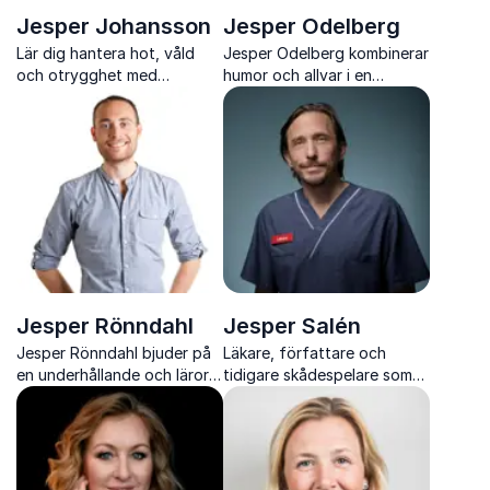
Jesper Johansson
Jesper Odelberg
Lär dig hantera hot, våld
Jesper Odelberg kombinerar
och otrygghet med
humor och allvar i en
konkreta metoder och
föreläsning som utmanar
mental träning från en
normer och öppnar nya
erfaren polis
perspektiv
Jesper Rönndahl
Jesper Salén
Jesper Rönndahl bjuder på
Läkare, författare och
en underhållande och lärorik
tidigare skådespelare som
föreläsning fylld av humor,
föreläser om hälsa, stress
vetenskap och skarpa
och hur vi skapar hållbar
perspektiv
prestation i livet