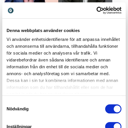
Henrik Widegren
Henrik Wiman
Henrik Widegren förenar
Henrik Wiman stärker
medicin, humor och musik i
arbetsplatser med konkreta
Denna webbplats använder cookies
föreläsningar som både
verktyg för psykisk hälsa
Vi använder enhetsidentifierare för att anpassa innehållet
engagerar, utbildar och får
och hållbart välmående.
publiken att skratta
och annonserna till användarna, tillhandahålla funktioner
för sociala medier och analysera vår trafik. Vi
vidarebefordrar även sådana identifierare och annan
information från din enhet till de sociala medier och
annons- och analysföretag som vi samarbetar med.
Dessa kan i sin tur kombinera informationen med annan
information som du har tillhandahållit eller som de har
Henrik Åstrand
Herman Geijer
samlat in när du har använt deras tjänster.
Hur överlever vi kriser och
Freidlitz
Samtyckesval
katastrofer? Herman Geijer
Nödvändig
Hur påverkar etisk stress
kombinerar humor, fakta
ditt arbete? Henrik Åstrand
och zombier för att ge
Freidlitz ger insikter och
insikter som stannar kvar
Inställningar
verktyg som stärker både