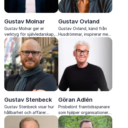
Gustav Molnar
Gustav Ovland
Gustav Molnar ger er
Gustav Ovland, känd från
verktyg för självledarskap,
Husdrömmar, inspirerar med
innovation och hållbar
en varm och kreativ resa där
effektivitet i en föränderlig
mod, nyfikenhet och
värld
skaparlust står i centrum.
Gustav Stenbeck
Göran Adlén
Gustav Stenbeck visar hur
Prisbelönt framtidsspanare
hållbarhet och affärer
som hjälper organisationer
tillsammans skapar
att förstå förändring och
långsiktig framgång och
agera med större trygghet