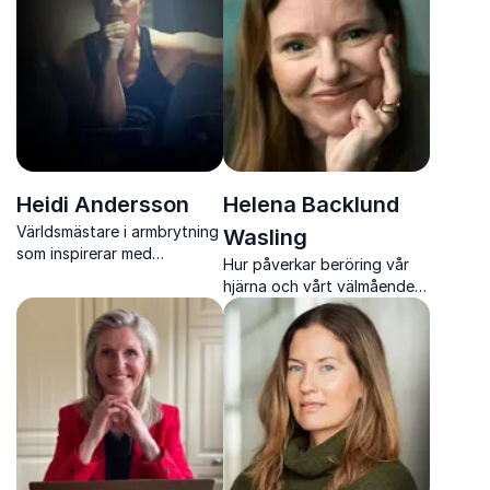
fungerar tillsammans.
affärer och tydliga resultat
direkt.
Heidi Andersson
Helena Backlund
Världsmästare i armbrytning
Wasling
som inspirerar med
Hur påverkar beröring vår
motivation, målsättning och
hjärna och vårt välmående?
hållbar maxprestation
Helena Backlund Wasling
gör forskningen levande
och direkt användbar i
vardagen